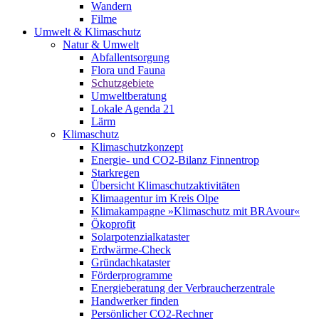
Wandern
Filme
Umwelt & Klimaschutz
Natur & Umwelt
Abfallentsorgung
Flora und Fauna
Schutzgebiete
Umweltberatung
Lokale Agenda 21
Lärm
Klimaschutz
Klimaschutzkonzept
Energie- und CO2-Bilanz Finnentrop
Starkregen
Übersicht Klimaschutzaktivitäten
Klimaagentur im Kreis Olpe
Klimakampagne »Klimaschutz mit BRAvour«
Ökoprofit
Solarpotenzialkataster
Erdwärme-Check
Gründachkataster
Förderprogramme
Energieberatung der Verbraucherzentrale
Handwerker finden
Persönlicher CO2-Rechner