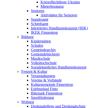
Kriegsflüchtlinge Ukraine
Mieterberatung
Senioren
Aktivitäten für Senioren
Standesamt
Schiedsamt
Integriertes Handlungskonzept (IHK)
IKEK Finnentrop
Bildung
Kindergärten
Schulen
Gemeindearchiv
Gemeindebücherei
Musikschule
Volkshochschule
Sozialräumliches Handlungskonzept
Freizeit & Kultur
Veranstaltungen
Vereine & Verbände
Kulturgemeinde Finnentrop
Erlebnisbad Finto
Bikepark Finnentrop
Sportförderung
Wohnen
Denkmalpflege und Denkmalschutz