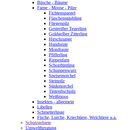
Büsche - Bäume
Farne - Moose - Pilze
Fichtenspargel
Flaschenstäubling
Fliegenpilz
Gestreifter Teuerling
Goldgelber Zitterling
Hirschzunge
Hundsrute
Mondraute
Pfifferling
Rippenfarn
Schopftintling
Schuppenwurz
Speisemorchel
Steinpilz
Stinkmorchel
Tintenfischpilz
Weißmoos
Insekten - allgemein
Libellen
Schmetterlinge
Fische, Lurche, Kriechtiere, Weichtiere u.a.
Schutzgebiete
Umweltberatung