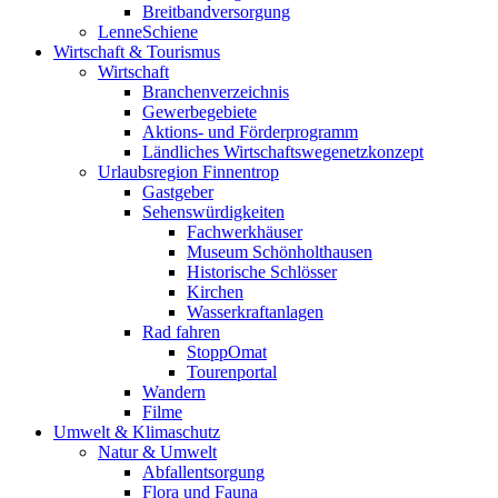
Breitbandversorgung
LenneSchiene
Wirtschaft & Tourismus
Wirtschaft
Branchenverzeichnis
Gewerbegebiete
Aktions- und Förderprogramm
Ländliches Wirtschaftswegenetzkonzept
Urlaubsregion Finnentrop
Gastgeber
Sehenswürdigkeiten
Fachwerkhäuser
Museum Schönholthausen
Historische Schlösser
Kirchen
Wasserkraftanlagen
Rad fahren
StoppOmat
Tourenportal
Wandern
Filme
Umwelt & Klimaschutz
Natur & Umwelt
Abfallentsorgung
Flora und Fauna