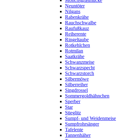
Mönchsgrasmücke
Neuntöter
Nilgans
Rabenkrähe
Rauchschwalbe
Raufußkauz
Reiherente
Ringeltaube
Rotkehlchen
Rotmilan
Saatkrähe
Schwanzmeise
Schwarzspecht
Schwarzstorch
Silbermöwe
Silberreiher
Singdrossel
Sommergoldhähnchen
Sperber
Star
Stieglitz
Sumpf- und Weidenmeise
Sumpfrohrsänger
Tafelente
Tannenhäher