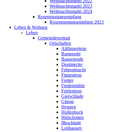
Weihnachtsmarkt 2022
Weihnachtsmarkt 2023
Weihnachtsmarkt 2024
Rosenmontagsempfang
Rosenmontagsempfang 2023
Leben & Wohnen
Leben
Gemeindeportrait
Ortschaften
Altfinnentrop
Bamenohl
Bausenrode
Deutmecke
Fehrenbracht
Finnentrop
Fretter
Frettermühle
Frielentrop
Gierschlade
Glinge
Heggen
Hollenbock
Hülschotten
Illeschlade
Lenhausen