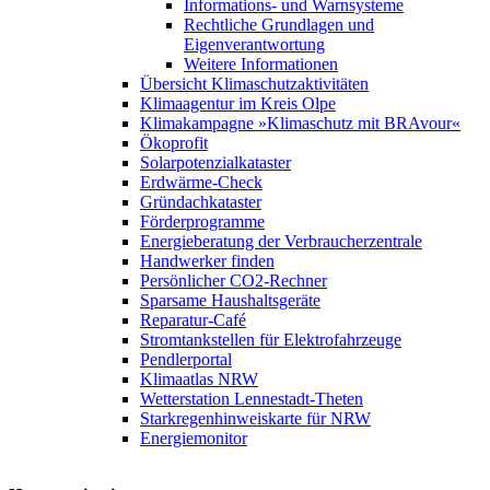
Informations- und Warnsysteme
Rechtliche Grundlagen und
Eigenverantwortung
Weitere Informationen
Übersicht Klimaschutzaktivitäten
Klimaagentur im Kreis Olpe
Klimakampagne »Klimaschutz mit BRAvour«
Ökoprofit
Solarpotenzialkataster
Erdwärme-Check
Gründachkataster
Förderprogramme
Energieberatung der Verbraucherzentrale
Handwerker finden
Persönlicher CO2-Rechner
Sparsame Haushaltsgeräte
Reparatur-Café
Stromtankstellen für Elektrofahrzeuge
Pendlerportal
Klimaatlas NRW
Wetterstation Lennestadt-Theten
Starkregenhinweiskarte für NRW
Energiemonitor