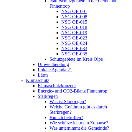
Naturschutzgebiete in der Gemeinde
Finnentrop
NSG OE-001
NSG OE-008
NSG OE-015
NSG OE-018
NSG OE-019
NSG OE-023
NSG OE-024
NSG OE-033
NSG OE-035
Schutzgebiete im Kreis Olpe
Umweltberatung
Lokale Agenda 21
Lärm
Klimaschutz
Klimaschutzkonzept
Energie- und CO2-Bilanz Finnentrop
Starkregen
Was ist Starkregen?
Welche Gefahren gibt es durch
Starkregen?
Bin ich betroffen?
Wie schütze ich mein Zuhause?
Was unternimmt die Gemeinde?