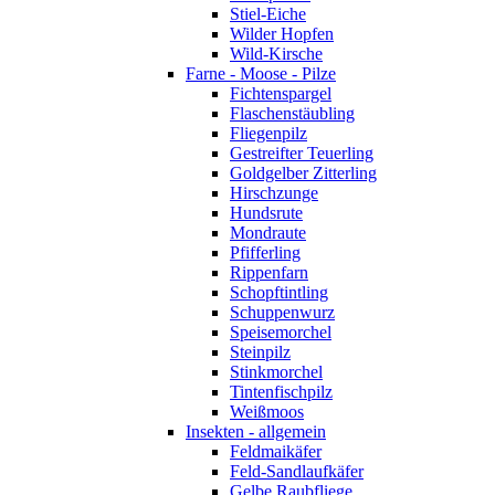
Stiel-Eiche
Wilder Hopfen
Wild-Kirsche
Farne - Moose - Pilze
Fichtenspargel
Flaschenstäubling
Fliegenpilz
Gestreifter Teuerling
Goldgelber Zitterling
Hirschzunge
Hundsrute
Mondraute
Pfifferling
Rippenfarn
Schopftintling
Schuppenwurz
Speisemorchel
Steinpilz
Stinkmorchel
Tintenfischpilz
Weißmoos
Insekten - allgemein
Feldmaikäfer
Feld-Sandlaufkäfer
Gelbe Raubfliege