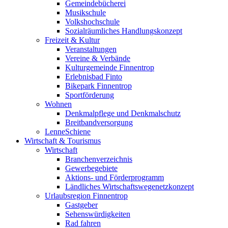
Gemeindebücherei
Musikschule
Volkshochschule
Sozialräumliches Handlungskonzept
Freizeit & Kultur
Veranstaltungen
Vereine & Verbände
Kulturgemeinde Finnentrop
Erlebnisbad Finto
Bikepark Finnentrop
Sportförderung
Wohnen
Denkmalpflege und Denkmalschutz
Breitbandversorgung
LenneSchiene
Wirtschaft & Tourismus
Wirtschaft
Branchenverzeichnis
Gewerbegebiete
Aktions- und Förderprogramm
Ländliches Wirtschaftswegenetzkonzept
Urlaubsregion Finnentrop
Gastgeber
Sehenswürdigkeiten
Rad fahren