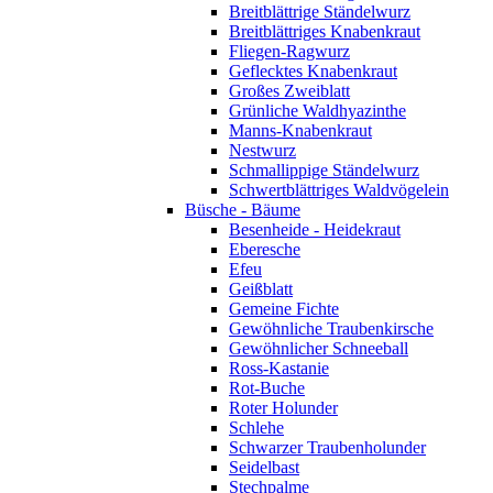
Breitblättrige Ständelwurz
Breitblättriges Knabenkraut
Fliegen-Ragwurz
Geflecktes Knabenkraut
Großes Zweiblatt
Grünliche Waldhyazinthe
Manns-Knabenkraut
Nestwurz
Schmallippige Ständelwurz
Schwertblättriges Waldvögelein
Büsche - Bäume
Besenheide - Heidekraut
Eberesche
Efeu
Geißblatt
Gemeine Fichte
Gewöhnliche Traubenkirsche
Gewöhnlicher Schneeball
Ross-Kastanie
Rot-Buche
Roter Holunder
Schlehe
Schwarzer Traubenholunder
Seidelbast
Stechpalme