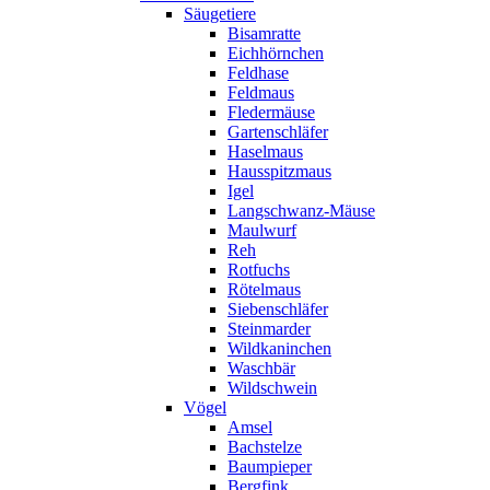
Säugetiere
Bisamratte
Eichhörnchen
Feldhase
Feldmaus
Fledermäuse
Gartenschläfer
Haselmaus
Hausspitzmaus
Igel
Langschwanz-Mäuse
Maulwurf
Reh
Rotfuchs
Rötelmaus
Siebenschläfer
Steinmarder
Wildkaninchen
Waschbär
Wildschwein
Vögel
Amsel
Bachstelze
Baumpieper
Bergfink