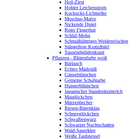
Heil-Ziest
Hohler Lerchensporn
Kuckucks-Lichtnelke
Moschus-Malve
Nickende Distel
Roter Fingerhut
Schlaf-Mohn
Schmalblättriges Weidenröschen
Stängellose Kratzdistel
Tausendgüldenkraut
Pflanzen - Blütenfarbe weiß
Bärlauch
Echtes Mädesüß
Gänseblümchen
Gemeine Schafgarbe
Hungerblümchen
Japanischer Staudenknöterich
Maiglöckchen
Märzenbecher
Riesen-Bärenklau
Schneeglöckchen
Schwalbenwurz
Schwarzer Nachtschatten
Wald-Sauerklee
Weiße Taubnessel