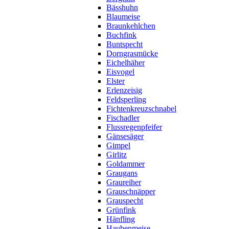
Bässhuhn
Blaumeise
Braunkehlchen
Buchfink
Buntspecht
Dorngrasmücke
Eichelhäher
Eisvogel
Elster
Erlenzeisig
Feldsperling
Fichtenkreuzschnabel
Fischadler
Flussregenpfeifer
Gänsesäger
Gimpel
Girlitz
Goldammer
Graugans
Graureiher
Grauschnäpper
Grauspecht
Grünfink
Hänfling
Haubenmeise