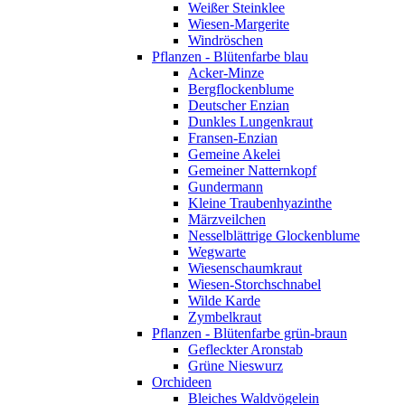
Weißer Steinklee
Wiesen-Margerite
Windröschen
Pflanzen - Blütenfarbe blau
Acker-Minze
Bergflockenblume
Deutscher Enzian
Dunkles Lungenkraut
Fransen-Enzian
Gemeine Akelei
Gemeiner Natternkopf
Gundermann
Kleine Traubenhyazinthe
Märzveilchen
Nesselblättrige Glockenblume
Wegwarte
Wiesenschaumkraut
Wiesen-Storchschnabel
Wilde Karde
Zymbelkraut
Pflanzen - Blütenfarbe grün-braun
Gefleckter Aronstab
Grüne Nieswurz
Orchideen
Bleiches Waldvögelein