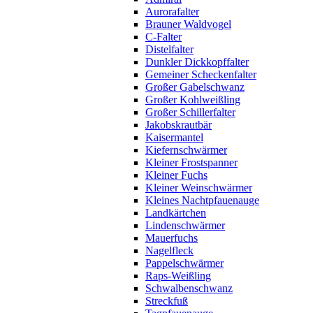
Aurorafalter
Brauner Waldvogel
C-Falter
Distelfalter
Dunkler Dickkopffalter
Gemeiner Scheckenfalter
Großer Gabelschwanz
Großer Kohlweißling
Großer Schillerfalter
Jakobskrautbär
Kaisermantel
Kiefernschwärmer
Kleiner Frostspanner
Kleiner Fuchs
Kleiner Weinschwärmer
Kleines Nachtpfauenauge
Landkärtchen
Lindenschwärmer
Mauerfuchs
Nagelfleck
Pappelschwärmer
Raps-Weißling
Schwalbenschwanz
Streckfuß