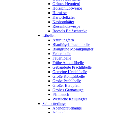
Grünes Heupferd
Holzschlupfwespe
Hornisse
Kartoffelkäfer
Nashornkäfer
Riesenholzwespe
Roesels Beißschrecke
Libellen
Azurjungfern
Blauflügel-Prachtlibelle
Blaugrüne Mosaikjungfer
Federlibelle
Feuerlibelle
Frühe Adonislibelle
Gebänderte Prachtlibelle
Gemeine Heidelibelle
Große Königslibelle
Große Pechlibelle
Großer Blaupfeil
Großes Granatauge
Plattbauch
Westliche Keiljungfer
Schmetterlinge
Abendpfauenauge
Admiral