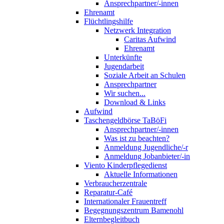
Ansprechpartner/-innen
Ehrenamt
Flüchtlingshilfe
Netzwerk Integration
Caritas Aufwind
Ehrenamt
Unterkünfte
Jugendarbeit
Soziale Arbeit an Schulen
Ansprechpartner
Wir suchen...
Download & Links
Aufwind
Taschengeldbörse TaBöFi
Ansprechpartner/-innen
Was ist zu beachten?
Anmeldung Jugendliche/-r
Anmeldung Jobanbieter/-in
Viento Kinderpflegedienst
Aktuelle Informationen
Verbraucherzentrale
Reparatur-Café
Internationaler Frauentreff
Begegnungszentrum Bamenohl
Elternbegleitbuch