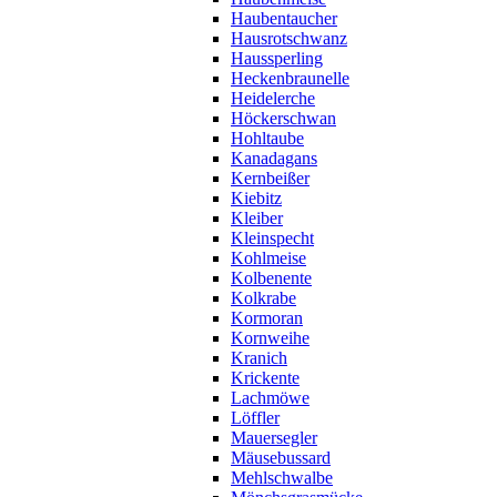
Haubentaucher
Hausrotschwanz
Haussperling
Heckenbraunelle
Heidelerche
Höckerschwan
Hohltaube
Kanadagans
Kernbeißer
Kiebitz
Kleiber
Kleinspecht
Kohlmeise
Kolbenente
Kolkrabe
Kormoran
Kornweihe
Kranich
Krickente
Lachmöwe
Löffler
Mauersegler
Mäusebussard
Mehlschwalbe