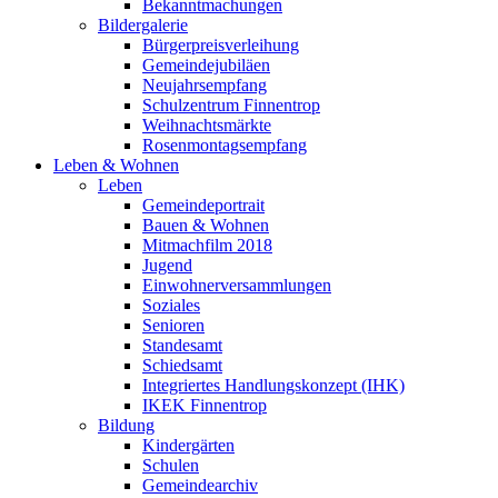
Bekanntmachungen
Bildergalerie
Bürgerpreisverleihung
Gemeindejubiläen
Neujahrsempfang
Schulzentrum Finnentrop
Weihnachtsmärkte
Rosenmontagsempfang
Leben & Wohnen
Leben
Gemeindeportrait
Bauen & Wohnen
Mitmachfilm 2018
Jugend
Einwohnerversammlungen
Soziales
Senioren
Standesamt
Schiedsamt
Integriertes Handlungskonzept (IHK)
IKEK Finnentrop
Bildung
Kindergärten
Schulen
Gemeindearchiv