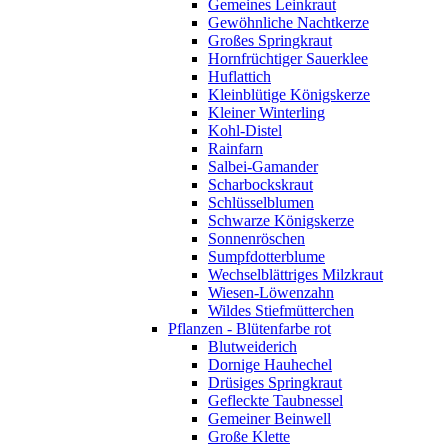
Gemeines Leinkraut
Gewöhnliche Nachtkerze
Großes Springkraut
Hornfrüchtiger Sauerklee
Huflattich
Kleinblütige Königskerze
Kleiner Winterling
Kohl-Distel
Rainfarn
Salbei-Gamander
Scharbockskraut
Schlüsselblumen
Schwarze Königskerze
Sonnenröschen
Sumpfdotterblume
Wechselblättriges Milzkraut
Wiesen-Löwenzahn
Wildes Stiefmütterchen
Pflanzen - Blütenfarbe rot
Blutweiderich
Dornige Hauhechel
Drüsiges Springkraut
Gefleckte Taubnessel
Gemeiner Beinwell
Große Klette