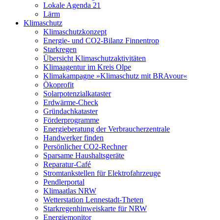
Lokale Agenda 21
Lärm
Klimaschutz
Klimaschutzkonzept
Energie- und CO2-Bilanz Finnentrop
Starkregen
Übersicht Klimaschutzaktivitäten
Klimaagentur im Kreis Olpe
Klimakampagne »Klimaschutz mit BRAvour«
Ökoprofit
Solarpotenzialkataster
Erdwärme-Check
Gründachkataster
Förderprogramme
Energieberatung der Verbraucherzentrale
Handwerker finden
Persönlicher CO2-Rechner
Sparsame Haushaltsgeräte
Reparatur-Café
Stromtankstellen für Elektrofahrzeuge
Pendlerportal
Klimaatlas NRW
Wetterstation Lennestadt-Theten
Starkregenhinweiskarte für NRW
Energiemonitor