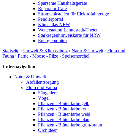
Sparsame Haushaltsgeräte
Reparatur-Café
Stromtankstellen für Elektrofahrzeuge
Pendlerportal
Klimaatlas NRW
Wetterstation Lennestadt-Theten
Starkregenhinweiskarte für NRW
Energiemonitor
Startseite
›
Umwelt & Klimaschutz
›
Natur & Umwelt
›
Flora und
Fauna
›
Farne - Moose - Pilze
›
Speisemorchel
Unternavigation
Natur & Umwelt
Abfallentsorgung
Flora und Fauna
Säugetiere
Vögel
Pflanzen - Blütenfarbe gelb
Pflanzen - Blütenfarbe rot
Pflanzen - Blütenfarbe weiß
Pflanzen - Blütenfarbe blau
Pflanzen - Blütenfarbe grün-braun
Orchideen