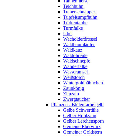
Tannenmeise
Teichhuhn
Trauerschnäpper
Tüpfelsumpfhuhn
Türkentaube
Turmfalke
Uhu
Wacholderdrossel
Waldbaumläufer
Waldkauz
Waldohreule
Waldschnepfe
Wanderfalke
Wasseramsel
Weißstorch
Wintergoldhähnchen
Zaunkönig
Zilpzalp
Zwergtaucher
Pflanzen - Blütenfarbe gelb
Gelbe Schwertlilie
Gelber Hohlzahn
Gelber Lerchensporn
Gemeine Eberwurz
Gemeiner Goldstern