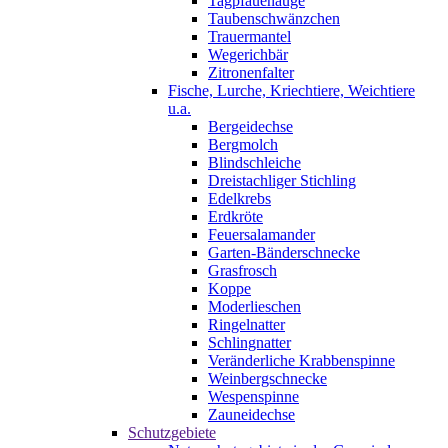
Tagpfauenauge
Taubenschwänzchen
Trauermantel
Wegerichbär
Zitronenfalter
Fische, Lurche, Kriechtiere, Weichtiere
u.a.
Bergeidechse
Bergmolch
Blindschleiche
Dreistachliger Stichling
Edelkrebs
Erdkröte
Feuersalamander
Garten-Bänderschnecke
Grasfrosch
Koppe
Moderlieschen
Ringelnatter
Schlingnatter
Veränderliche Krabbenspinne
Weinbergschnecke
Wespenspinne
Zauneidechse
Schutzgebiete