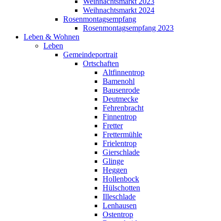
Weihnachtsmarkt 2023
Weihnachtsmarkt 2024
Rosenmontagsempfang
Rosenmontagsempfang 2023
Leben & Wohnen
Leben
Gemeindeportrait
Ortschaften
Altfinnentrop
Bamenohl
Bausenrode
Deutmecke
Fehrenbracht
Finnentrop
Fretter
Frettermühle
Frielentrop
Gierschlade
Glinge
Heggen
Hollenbock
Hülschotten
Illeschlade
Lenhausen
Ostentrop