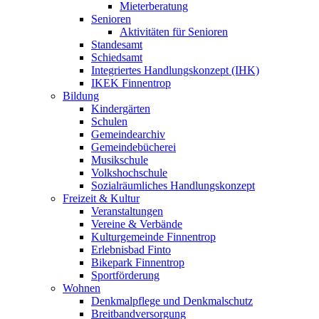
Mieterberatung
Senioren
Aktivitäten für Senioren
Standesamt
Schiedsamt
Integriertes Handlungskonzept (IHK)
IKEK Finnentrop
Bildung
Kindergärten
Schulen
Gemeindearchiv
Gemeindebücherei
Musikschule
Volkshochschule
Sozialräumliches Handlungskonzept
Freizeit & Kultur
Veranstaltungen
Vereine & Verbände
Kulturgemeinde Finnentrop
Erlebnisbad Finto
Bikepark Finnentrop
Sportförderung
Wohnen
Denkmalpflege und Denkmalschutz
Breitbandversorgung