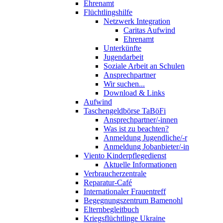
Ehrenamt
Flüchtlingshilfe
Netzwerk Integration
Caritas Aufwind
Ehrenamt
Unterkünfte
Jugendarbeit
Soziale Arbeit an Schulen
Ansprechpartner
Wir suchen...
Download & Links
Aufwind
Taschengeldbörse TaBöFi
Ansprechpartner/-innen
Was ist zu beachten?
Anmeldung Jugendliche/-r
Anmeldung Jobanbieter/-in
Viento Kinderpflegedienst
Aktuelle Informationen
Verbraucherzentrale
Reparatur-Café
Internationaler Frauentreff
Begegnungszentrum Bamenohl
Elternbegleitbuch
Kriegsflüchtlinge Ukraine