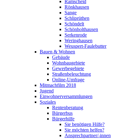
Ramscheid
Rönkhausen
Sange
Schliprüthen
Schöndelt
Schönholthausen
Serkenrode
Weringhausen
Weuspert-Faulebutter
Bauen & Wohnen
Gebäude
Wohnbaugebiete
Gewerbegebiete
Straßenbeleuchtung
Online-Umfrage
Mitmachfilm 2018
Jugend
Einwohnerversammlungen
Soziales
Rentenberatung
Bürgerbus
Bürgerhilfe
Sie benötigen Hilfe?
Sie möchten helfen?
Ansprechpartner/-innen