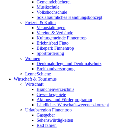
Gemeindebücherei
Musikschule
Volkshochschule
Sozialräumliches Handlungskonzept
Freizeit & Kultur
Veranstaltungen
Vereine & Verbände
Kulturgemeinde Finnentrop
Erlebnisbad Finto
Bikepark Finnentrop
Sportförderung
Wohnen
Denkmalpflege und Denkmalschutz
Breitbandversorgung
LenneSchiene
Wirtschaft & Tourismus
Wirtschaft
Branchenverzeichnis
Gewerbegebiete
Aktions- und Förderprogramm
Ländliches Wirtschaftswegenetzkonzept
Urlaubsregion Finnentrop
Gastgeber
Sehenswürdigkeiten
Rad fahren