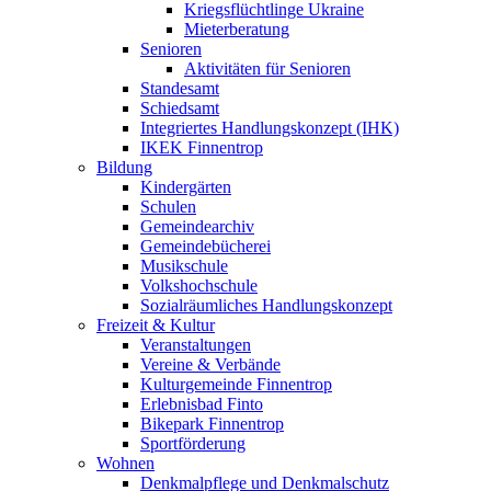
Kriegsflüchtlinge Ukraine
Mieterberatung
Senioren
Aktivitäten für Senioren
Standesamt
Schiedsamt
Integriertes Handlungskonzept (IHK)
IKEK Finnentrop
Bildung
Kindergärten
Schulen
Gemeindearchiv
Gemeindebücherei
Musikschule
Volkshochschule
Sozialräumliches Handlungskonzept
Freizeit & Kultur
Veranstaltungen
Vereine & Verbände
Kulturgemeinde Finnentrop
Erlebnisbad Finto
Bikepark Finnentrop
Sportförderung
Wohnen
Denkmalpflege und Denkmalschutz