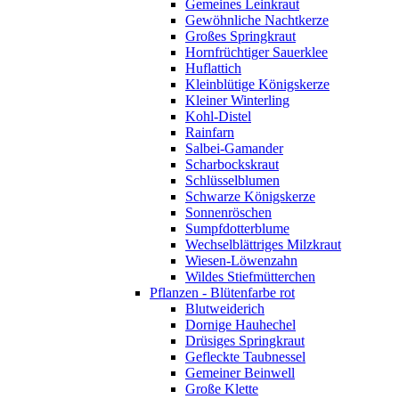
Gemeines Leinkraut
Gewöhnliche Nachtkerze
Großes Springkraut
Hornfrüchtiger Sauerklee
Huflattich
Kleinblütige Königskerze
Kleiner Winterling
Kohl-Distel
Rainfarn
Salbei-Gamander
Scharbockskraut
Schlüsselblumen
Schwarze Königskerze
Sonnenröschen
Sumpfdotterblume
Wechselblättriges Milzkraut
Wiesen-Löwenzahn
Wildes Stiefmütterchen
Pflanzen - Blütenfarbe rot
Blutweiderich
Dornige Hauhechel
Drüsiges Springkraut
Gefleckte Taubnessel
Gemeiner Beinwell
Große Klette