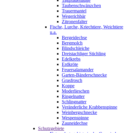
Tagpfauenauge
Taubenschwänzchen
Trauermantel
Wegerichbär
Zitronenfalter
Fische, Lurche, Kriechtiere, Weichtiere
u.a.
Bergeidechse
Bergmolch
Blindschleiche
Dreistachliger Stichling
Edelkrebs
Erdkröte
Feuersalamander
Garten-Bänderschnecke
Grasfrosch
Koppe
Moderlieschen
Ringelnatter
Schlingnatter
Veränderliche Krabbenspinne
Weinbergschnecke
Wespenspinne
Zauneidechse
Schutzgebiete