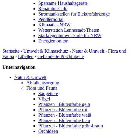
Sparsame Haushaltsgeräte
Reparatur-Café
Stromtankstellen für Elektrofahrzeuge
Pendlerportal
Klimaatlas NRW
Wetterstation Lennestadt-Theten
Starkregenhinweiskarte für NRW
Energiemonitor
Startseite
›
Umwelt & Klimaschutz
›
Natur & Umwelt
›
Flora und
Fauna
›
Libellen
›
Gebänderte Prachtlibelle
Unternavigation
Natur & Umwelt
Abfallentsorgung
Flora und Fauna
Säugetiere
Vögel
Pflanzen - Blütenfarbe gelb
Pflanzen - Blütenfarbe rot
Pflanzen - Blütenfarbe weiß
Pflanzen - Blütenfarbe blau
Pflanzen - Blütenfarbe grün-braun
Orchideen