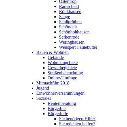
Ostentrop
Ramscheid
Rönkhausen
Sange
Schliprüthen
Schöndelt
Schönholthausen
Serkenrode
Weringhausen
Weuspert-Faulebutter
Bauen & Wohnen
Gebäude
Wohnbaugebiete
Gewerbegebiete
Straßenbeleuchtung
Online-Umfrage
Mitmachfilm 2018
Jugend
Einwohnerversammlungen
Soziales
Rentenberatung
Bürgerbus
Bürgerhilfe
Sie benötigen Hilfe?
Sie möchten helfen?