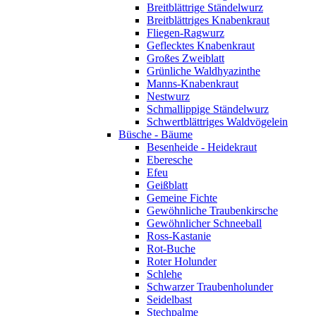
Breitblättrige Ständelwurz
Breitblättriges Knabenkraut
Fliegen-Ragwurz
Geflecktes Knabenkraut
Großes Zweiblatt
Grünliche Waldhyazinthe
Manns-Knabenkraut
Nestwurz
Schmallippige Ständelwurz
Schwertblättriges Waldvögelein
Büsche - Bäume
Besenheide - Heidekraut
Eberesche
Efeu
Geißblatt
Gemeine Fichte
Gewöhnliche Traubenkirsche
Gewöhnlicher Schneeball
Ross-Kastanie
Rot-Buche
Roter Holunder
Schlehe
Schwarzer Traubenholunder
Seidelbast
Stechpalme