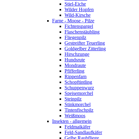
Stiel-Eiche
Wilder Hopfen
Wild-Kirsche
Farne - Moose - Pilze
Fichtenspargel
Flaschenstäubling
Fliegenpilz
Gestreifter Teuerling
Goldgelber Zitterling
Hirschzunge
Hundsrute
Mondraute
Pfifferling
Rippenfarn
Schopftintling
Schuppenwurz
Speisemorchel
Steinpilz
Stinkmorchel
Tintenfischpilz
Weißmoos
Insekten - allgemein
Feldmaikäfer
Feld-Sandlaufkäfer
Gelbe Raubfliege