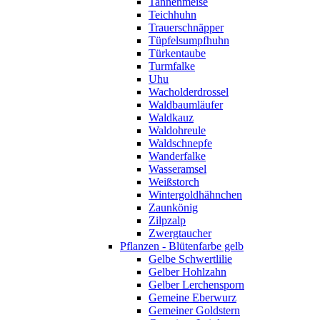
Tannenmeise
Teichhuhn
Trauerschnäpper
Tüpfelsumpfhuhn
Türkentaube
Turmfalke
Uhu
Wacholderdrossel
Waldbaumläufer
Waldkauz
Waldohreule
Waldschnepfe
Wanderfalke
Wasseramsel
Weißstorch
Wintergoldhähnchen
Zaunkönig
Zilpzalp
Zwergtaucher
Pflanzen - Blütenfarbe gelb
Gelbe Schwertlilie
Gelber Hohlzahn
Gelber Lerchensporn
Gemeine Eberwurz
Gemeiner Goldstern