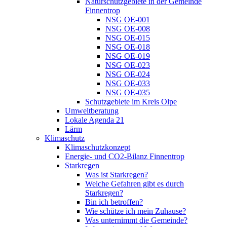
Naturschutzgebiete in der Gemeinde
Finnentrop
NSG OE-001
NSG OE-008
NSG OE-015
NSG OE-018
NSG OE-019
NSG OE-023
NSG OE-024
NSG OE-033
NSG OE-035
Schutzgebiete im Kreis Olpe
Umweltberatung
Lokale Agenda 21
Lärm
Klimaschutz
Klimaschutzkonzept
Energie- und CO2-Bilanz Finnentrop
Starkregen
Was ist Starkregen?
Welche Gefahren gibt es durch
Starkregen?
Bin ich betroffen?
Wie schütze ich mein Zuhause?
Was unternimmt die Gemeinde?