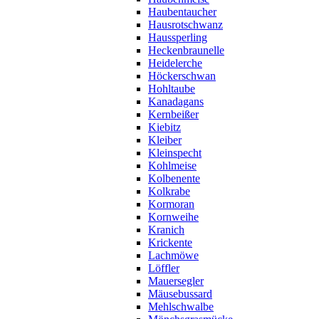
Haubentaucher
Hausrotschwanz
Haussperling
Heckenbraunelle
Heidelerche
Höckerschwan
Hohltaube
Kanadagans
Kernbeißer
Kiebitz
Kleiber
Kleinspecht
Kohlmeise
Kolbenente
Kolkrabe
Kormoran
Kornweihe
Kranich
Krickente
Lachmöwe
Löffler
Mauersegler
Mäusebussard
Mehlschwalbe