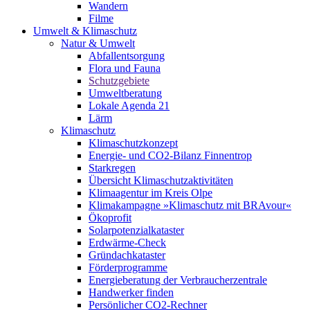
Wandern
Filme
Umwelt & Klimaschutz
Natur & Umwelt
Abfallentsorgung
Flora und Fauna
Schutzgebiete
Umweltberatung
Lokale Agenda 21
Lärm
Klimaschutz
Klimaschutzkonzept
Energie- und CO2-Bilanz Finnentrop
Starkregen
Übersicht Klimaschutzaktivitäten
Klimaagentur im Kreis Olpe
Klimakampagne »Klimaschutz mit BRAvour«
Ökoprofit
Solarpotenzialkataster
Erdwärme-Check
Gründachkataster
Förderprogramme
Energieberatung der Verbraucherzentrale
Handwerker finden
Persönlicher CO2-Rechner