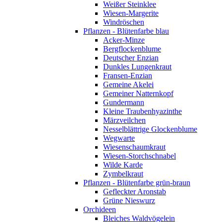
Weißer Steinklee
Wiesen-Margerite
Windröschen
Pflanzen - Blütenfarbe blau
Acker-Minze
Bergflockenblume
Deutscher Enzian
Dunkles Lungenkraut
Fransen-Enzian
Gemeine Akelei
Gemeiner Natternkopf
Gundermann
Kleine Traubenhyazinthe
Märzveilchen
Nesselblättrige Glockenblume
Wegwarte
Wiesenschaumkraut
Wiesen-Storchschnabel
Wilde Karde
Zymbelkraut
Pflanzen - Blütenfarbe grün-braun
Gefleckter Aronstab
Grüne Nieswurz
Orchideen
Bleiches Waldvögelein