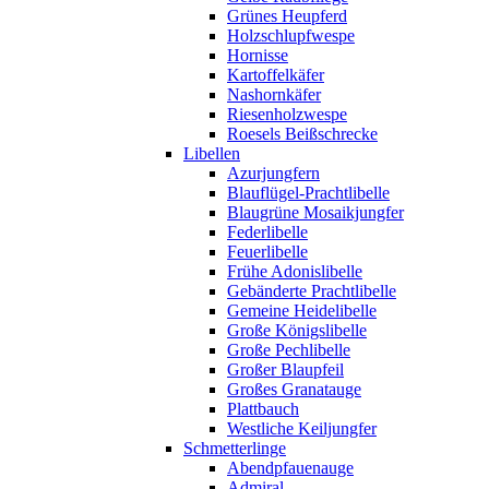
Grünes Heupferd
Holzschlupfwespe
Hornisse
Kartoffelkäfer
Nashornkäfer
Riesenholzwespe
Roesels Beißschrecke
Libellen
Azurjungfern
Blauflügel-Prachtlibelle
Blaugrüne Mosaikjungfer
Federlibelle
Feuerlibelle
Frühe Adonislibelle
Gebänderte Prachtlibelle
Gemeine Heidelibelle
Große Königslibelle
Große Pechlibelle
Großer Blaupfeil
Großes Granatauge
Plattbauch
Westliche Keiljungfer
Schmetterlinge
Abendpfauenauge
Admiral