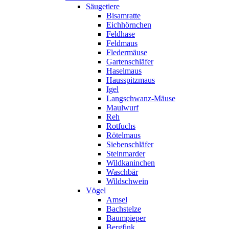
Säugetiere
Bisamratte
Eichhörnchen
Feldhase
Feldmaus
Fledermäuse
Gartenschläfer
Haselmaus
Hausspitzmaus
Igel
Langschwanz-Mäuse
Maulwurf
Reh
Rotfuchs
Rötelmaus
Siebenschläfer
Steinmarder
Wildkaninchen
Waschbär
Wildschwein
Vögel
Amsel
Bachstelze
Baumpieper
Bergfink