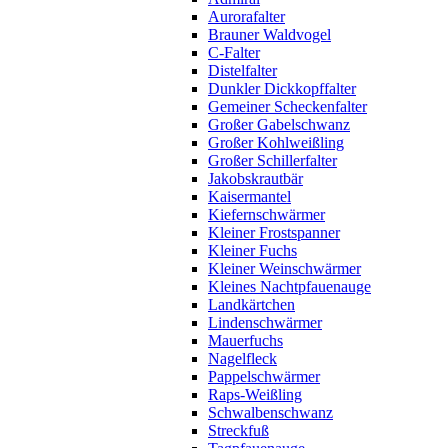
Aurorafalter
Brauner Waldvogel
C-Falter
Distelfalter
Dunkler Dickkopffalter
Gemeiner Scheckenfalter
Großer Gabelschwanz
Großer Kohlweißling
Großer Schillerfalter
Jakobskrautbär
Kaisermantel
Kiefernschwärmer
Kleiner Frostspanner
Kleiner Fuchs
Kleiner Weinschwärmer
Kleines Nachtpfauenauge
Landkärtchen
Lindenschwärmer
Mauerfuchs
Nagelfleck
Pappelschwärmer
Raps-Weißling
Schwalbenschwanz
Streckfuß