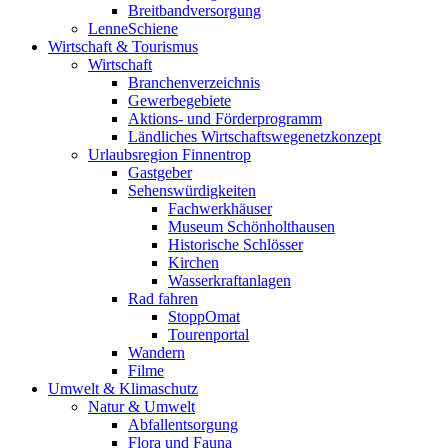
Breitbandversorgung
LenneSchiene
Wirtschaft & Tourismus
Wirtschaft
Branchenverzeichnis
Gewerbegebiete
Aktions- und Förderprogramm
Ländliches Wirtschaftswegenetzkonzept
Urlaubsregion Finnentrop
Gastgeber
Sehenswürdigkeiten
Fachwerkhäuser
Museum Schönholthausen
Historische Schlösser
Kirchen
Wasserkraftanlagen
Rad fahren
StoppOmat
Tourenportal
Wandern
Filme
Umwelt & Klimaschutz
Natur & Umwelt
Abfallentsorgung
Flora und Fauna