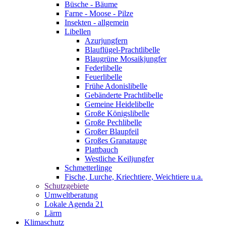
Büsche - Bäume
Farne - Moose - Pilze
Insekten - allgemein
Libellen
Azurjungfern
Blauflügel-Prachtlibelle
Blaugrüne Mosaikjungfer
Federlibelle
Feuerlibelle
Frühe Adonislibelle
Gebänderte Prachtlibelle
Gemeine Heidelibelle
Große Königslibelle
Große Pechlibelle
Großer Blaupfeil
Großes Granatauge
Plattbauch
Westliche Keiljungfer
Schmetterlinge
Fische, Lurche, Kriechtiere, Weichtiere u.a.
Schutzgebiete
Umweltberatung
Lokale Agenda 21
Lärm
Klimaschutz