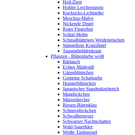
Heil-Ziest
Hohler Lerchensporn
Kuckucks-Lichtnelke
Moschus-Malve
Nickende Distel
Roter Fingerhut
Schlaf-Mohn
Schmalblättriges Weidenröschen
Stängellose Kratzdistel
Tausendgüldenkraut
Pflanzen - Blütenfarbe weiß
Bärlauch
Echtes Mädesüß
Gänseblümchen
Gemeine Schafgarbe
Hungerblümchen
Japanischer Staudenknöterich
Maiglöckchen
Märzenbecher
Riesen-Bärenklau
Schneeglöckchen
Schwalbenwurz
Schwarzer Nachtschatten
Wald-Sauerklee
Weiße Taubnessel