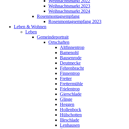
Weihnachtsmarkt 2022
Weihnachtsmarkt 2023
Weihnachtsmarkt 2024
Rosenmontagsempfang
Rosenmontagsempfang 2023
Leben & Wohnen
Leben
Gemeindeportrait
Ortschaften
Altfinnentrop
Bamenohl
Bausenrode
Deutmecke
Fehrenbracht
Finnentrop
Fretter
Frettermühle
Frielentrop
Gierschlade
Glinge
Heggen
Hollenbock
Hülschotten
Illeschlade
Lenhausen