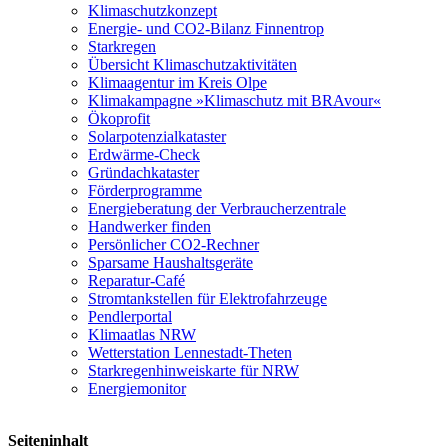
Klimaschutzkonzept
Energie- und CO2-Bilanz Finnentrop
Starkregen
Übersicht Klimaschutzaktivitäten
Klimaagentur im Kreis Olpe
Klimakampagne »Klimaschutz mit BRAvour«
Ökoprofit
Solarpotenzialkataster
Erdwärme-Check
Gründachkataster
Förderprogramme
Energieberatung der Verbraucherzentrale
Handwerker finden
Persönlicher CO2-Rechner
Sparsame Haushaltsgeräte
Reparatur-Café
Stromtankstellen für Elektrofahrzeuge
Pendlerportal
Klimaatlas NRW
Wetterstation Lennestadt-Theten
Starkregenhinweiskarte für NRW
Energiemonitor
Seiteninhalt