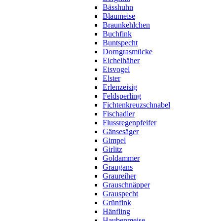
Bässhuhn
Blaumeise
Braunkehlchen
Buchfink
Buntspecht
Dorngrasmücke
Eichelhäher
Eisvogel
Elster
Erlenzeisig
Feldsperling
Fichtenkreuzschnabel
Fischadler
Flussregenpfeifer
Gänsesäger
Gimpel
Girlitz
Goldammer
Graugans
Graureiher
Grauschnäpper
Grauspecht
Grünfink
Hänfling
Haubenmeise