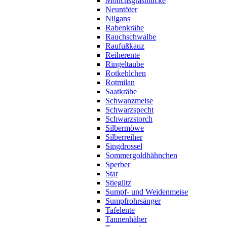
Mönchsgrasmücke
Neuntöter
Nilgans
Rabenkrähe
Rauchschwalbe
Raufußkauz
Reiherente
Ringeltaube
Rotkehlchen
Rotmilan
Saatkrähe
Schwanzmeise
Schwarzspecht
Schwarzstorch
Silbermöwe
Silberreiher
Singdrossel
Sommergoldhähnchen
Sperber
Star
Stieglitz
Sumpf- und Weidenmeise
Sumpfrohrsänger
Tafelente
Tannenhäher