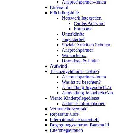
Ansprechpartner/-innen
Ehrenamt
Flüchtlingshilfe
Netzwerk Integration
Caritas Aufwind
Ehrenamt
Unterkünfte
Jugendarbeit
Soziale Arbeit an Schulen
Ansprechpartner
Wir suchen...
Download & Links
Aufwind
Taschengeldbörse TaBöFi
Ansprechpartner/-innen
Was ist zu beachten?
Anmeldung Jugendliche/-r
Anmeldung Jobanbieter/-in
Viento Kinderpflegedienst
Aktuelle Informationen
Verbraucherzentrale
Reparatur-Café
Internationaler Frauentreff
Begegnungszentrum Bamenohl
Elternbegleitbuch