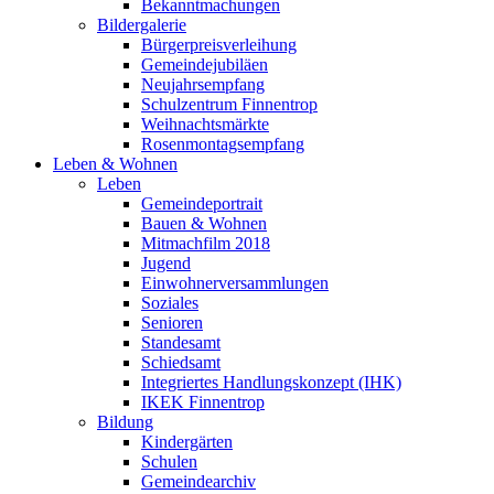
Bekanntmachungen
Bildergalerie
Bürgerpreisverleihung
Gemeindejubiläen
Neujahrsempfang
Schulzentrum Finnentrop
Weihnachtsmärkte
Rosenmontagsempfang
Leben & Wohnen
Leben
Gemeindeportrait
Bauen & Wohnen
Mitmachfilm 2018
Jugend
Einwohnerversammlungen
Soziales
Senioren
Standesamt
Schiedsamt
Integriertes Handlungskonzept (IHK)
IKEK Finnentrop
Bildung
Kindergärten
Schulen
Gemeindearchiv