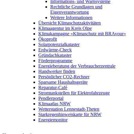
Informations- und Warnsysteme
Rechtliche Grundlagen und
Eigenverantwortung
Weitere Informationen
Übersicht Klimaschutzaktivitäten
Klimaagentur im Kreis Olpe
Klimakampagne »Klimaschutz mit BRAvour«
Ökoprofit
Solarpotenzialkataster
Erdwärme-Check
Gründachkataster
Förderprogramme
Energieberatung der Verbraucherzentrale
Handwerker finden
Persönlicher CO2-Rechner
Sparsame Haushaltsgeräte
Reparatur-Café
Stromtankstellen für Elektrofahrzeuge
Pendlerportal
Klimaatlas NRW
Wetterstation Lennestadt-Theten
Starkregenhinweiskarte für NRW
Energiemonitor