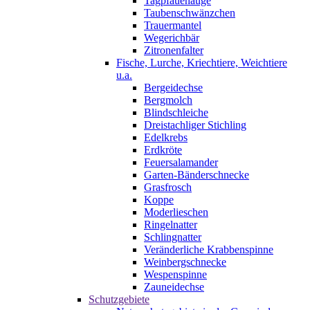
Tagpfauenauge
Taubenschwänzchen
Trauermantel
Wegerichbär
Zitronenfalter
Fische, Lurche, Kriechtiere, Weichtiere
u.a.
Bergeidechse
Bergmolch
Blindschleiche
Dreistachliger Stichling
Edelkrebs
Erdkröte
Feuersalamander
Garten-Bänderschnecke
Grasfrosch
Koppe
Moderlieschen
Ringelnatter
Schlingnatter
Veränderliche Krabbenspinne
Weinbergschnecke
Wespenspinne
Zauneidechse
Schutzgebiete