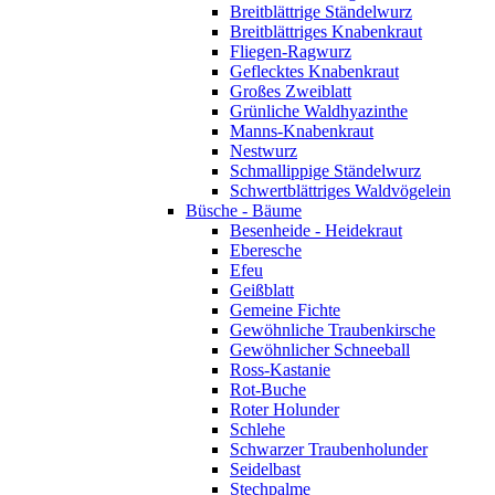
Breitblättrige Ständelwurz
Breitblättriges Knabenkraut
Fliegen-Ragwurz
Geflecktes Knabenkraut
Großes Zweiblatt
Grünliche Waldhyazinthe
Manns-Knabenkraut
Nestwurz
Schmallippige Ständelwurz
Schwertblättriges Waldvögelein
Büsche - Bäume
Besenheide - Heidekraut
Eberesche
Efeu
Geißblatt
Gemeine Fichte
Gewöhnliche Traubenkirsche
Gewöhnlicher Schneeball
Ross-Kastanie
Rot-Buche
Roter Holunder
Schlehe
Schwarzer Traubenholunder
Seidelbast
Stechpalme