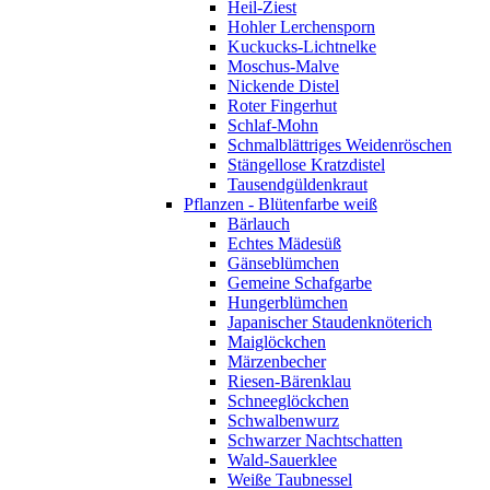
Heil-Ziest
Hohler Lerchensporn
Kuckucks-Lichtnelke
Moschus-Malve
Nickende Distel
Roter Fingerhut
Schlaf-Mohn
Schmalblättriges Weidenröschen
Stängellose Kratzdistel
Tausendgüldenkraut
Pflanzen - Blütenfarbe weiß
Bärlauch
Echtes Mädesüß
Gänseblümchen
Gemeine Schafgarbe
Hungerblümchen
Japanischer Staudenknöterich
Maiglöckchen
Märzenbecher
Riesen-Bärenklau
Schneeglöckchen
Schwalbenwurz
Schwarzer Nachtschatten
Wald-Sauerklee
Weiße Taubnessel