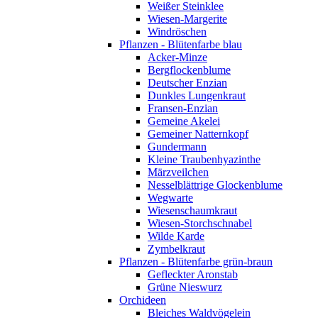
Weißer Steinklee
Wiesen-Margerite
Windröschen
Pflanzen - Blütenfarbe blau
Acker-Minze
Bergflockenblume
Deutscher Enzian
Dunkles Lungenkraut
Fransen-Enzian
Gemeine Akelei
Gemeiner Natternkopf
Gundermann
Kleine Traubenhyazinthe
Märzveilchen
Nesselblättrige Glockenblume
Wegwarte
Wiesenschaumkraut
Wiesen-Storchschnabel
Wilde Karde
Zymbelkraut
Pflanzen - Blütenfarbe grün-braun
Gefleckter Aronstab
Grüne Nieswurz
Orchideen
Bleiches Waldvögelein