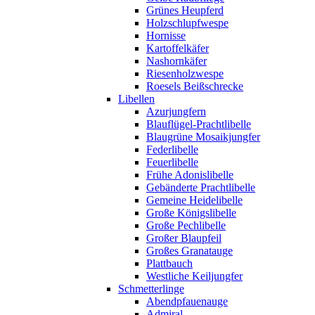
Grünes Heupferd
Holzschlupfwespe
Hornisse
Kartoffelkäfer
Nashornkäfer
Riesenholzwespe
Roesels Beißschrecke
Libellen
Azurjungfern
Blauflügel-Prachtlibelle
Blaugrüne Mosaikjungfer
Federlibelle
Feuerlibelle
Frühe Adonislibelle
Gebänderte Prachtlibelle
Gemeine Heidelibelle
Große Königslibelle
Große Pechlibelle
Großer Blaupfeil
Großes Granatauge
Plattbauch
Westliche Keiljungfer
Schmetterlinge
Abendpfauenauge
Admiral