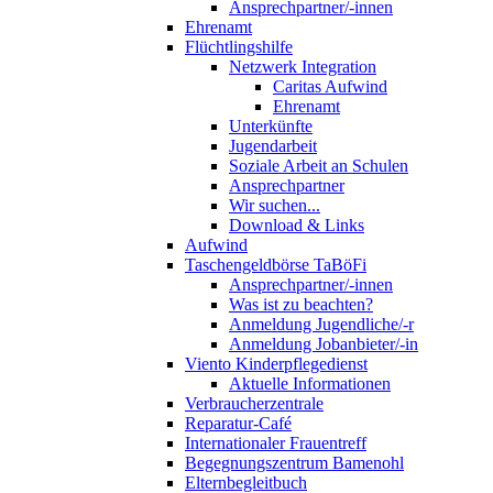
Ansprechpartner/-innen
Ehrenamt
Flüchtlingshilfe
Netzwerk Integration
Caritas Aufwind
Ehrenamt
Unterkünfte
Jugendarbeit
Soziale Arbeit an Schulen
Ansprechpartner
Wir suchen...
Download & Links
Aufwind
Taschengeldbörse TaBöFi
Ansprechpartner/-innen
Was ist zu beachten?
Anmeldung Jugendliche/-r
Anmeldung Jobanbieter/-in
Viento Kinderpflegedienst
Aktuelle Informationen
Verbraucherzentrale
Reparatur-Café
Internationaler Frauentreff
Begegnungszentrum Bamenohl
Elternbegleitbuch