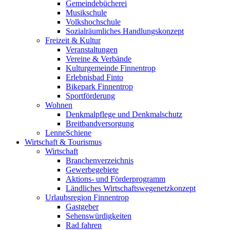
Gemeindebücherei
Musikschule
Volkshochschule
Sozialräumliches Handlungskonzept
Freizeit & Kultur
Veranstaltungen
Vereine & Verbände
Kulturgemeinde Finnentrop
Erlebnisbad Finto
Bikepark Finnentrop
Sportförderung
Wohnen
Denkmalpflege und Denkmalschutz
Breitbandversorgung
LenneSchiene
Wirtschaft & Tourismus
Wirtschaft
Branchenverzeichnis
Gewerbegebiete
Aktions- und Förderprogramm
Ländliches Wirtschaftswegenetzkonzept
Urlaubsregion Finnentrop
Gastgeber
Sehenswürdigkeiten
Rad fahren