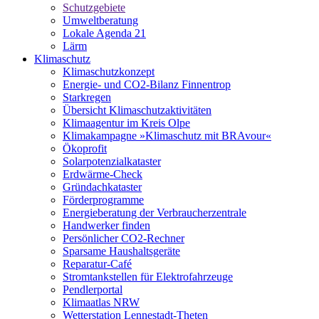
Schutzgebiete
Umweltberatung
Lokale Agenda 21
Lärm
Klimaschutz
Klimaschutzkonzept
Energie- und CO2-Bilanz Finnentrop
Starkregen
Übersicht Klimaschutzaktivitäten
Klimaagentur im Kreis Olpe
Klimakampagne »Klimaschutz mit BRAvour«
Ökoprofit
Solarpotenzialkataster
Erdwärme-Check
Gründachkataster
Förderprogramme
Energieberatung der Verbraucherzentrale
Handwerker finden
Persönlicher CO2-Rechner
Sparsame Haushaltsgeräte
Reparatur-Café
Stromtankstellen für Elektrofahrzeuge
Pendlerportal
Klimaatlas NRW
Wetterstation Lennestadt-Theten