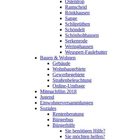
Ostentrop
Ramscheid
Rönkhausen
Sange
Schliprüthen
Schöndelt
Schönholthausen
Serkenrode
Weringhausen
Weuspert-Faulebutter
Bauen & Wohnen
Gebäude
Wohnbaugebiete
Gewerbegebiete
Straßenbeleuchtung
Online-Umfrage
Mitmachfilm 2018
Jugend
Einwohnerversammlungen
Soziales
Rentenberatung
Bürgerbus
Bürgerhilfe
Sie benötigen Hilfe?
Sie möchten helfen?