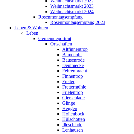
Weihnachtsmarkt 2022
Weihnachtsmarkt 2023
Weihnachtsmarkt 2024
Rosenmontagsempfang
Rosenmontagsempfang 2023
Leben & Wohnen
Leben
Gemeindeportrait
Ortschaften
Altfinnentrop
Bamenohl
Bausenrode
Deutmecke
Fehrenbracht
Finnentrop
Fretter
Frettermühle
Frielentrop
Gierschlade
Glinge
Heggen
Hollenbock
Hülschotten
Illeschlade
Lenhausen