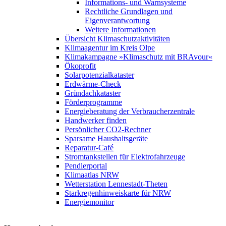
Informations- und Warnsysteme
Rechtliche Grundlagen und
Eigenverantwortung
Weitere Informationen
Übersicht Klimaschutzaktivitäten
Klimaagentur im Kreis Olpe
Klimakampagne »Klimaschutz mit BRAvour«
Ökoprofit
Solarpotenzialkataster
Erdwärme-Check
Gründachkataster
Förderprogramme
Energieberatung der Verbraucherzentrale
Handwerker finden
Persönlicher CO2-Rechner
Sparsame Haushaltsgeräte
Reparatur-Café
Stromtankstellen für Elektrofahrzeuge
Pendlerportal
Klimaatlas NRW
Wetterstation Lennestadt-Theten
Starkregenhinweiskarte für NRW
Energiemonitor