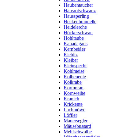
Haubentaucher
Hausrotschwanz
Haussperling
Heckenbraunelle
Heidelerche
Höckerschwan
Hohltaube
Kanadagans
Kernbeißer
Kiebitz
Kleiber
Kleinspecht
Kohlmeise
Kolbenente
Kolkrabe
Kormoran
Kornweihe
Kranich
Krickente
Lachmöwe
Löffler
Mauersegler
Mäusebussard
Mehlschwalbe