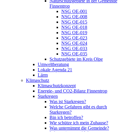
Naturschutzgebiete in der Gemeinde
Finnentrop
NSG OE-001
NSG OE-008
NSG OE-015
NSG OE-018
NSG OE-019
NSG OE-023
NSG OE-024
NSG OE-033
NSG OE-035
Schutzgebiete im Kreis Olpe
Umweltberatung
Lokale Agenda 21
Lärm
Klimaschutz
Klimaschutzkonzept
Energie- und CO2-Bilanz Finnentrop
Starkregen
Was ist Starkregen?
Welche Gefahren gibt es durch
Starkregen?
Bin ich betroffen?
Wie schütze ich mein Zuhause?
Was unternimmt die Gemeinde?