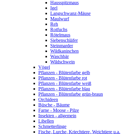
Hausspitzmaus
Igel
Langschwanz-Mäuse
Maulwurf
Reh
Rotfuchs
Rötelmaus
Siebenschläfer
Steinmarder
Wildkaninchen
Waschbär
Wildschwein
Vögel
Pflanzen - Blütenfarbe gelb
Pflanzen - Blütenfarbe rot
Pflanzen - Blütenfarbe weiß
Pflanzen - Blütenfarbe blau
Pflanzen - Blütenfarbe grün-braun
Orchideen
Büsche - Bäume
Farne - Moose - Pilze
Insekten - allgemein
Libellen
Schmetterlinge
Fische, Lurche, Kriechtiere, Weichtiere u.a.