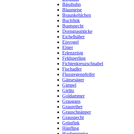
Bässhuhn
Blaumeise
Braunkehlchen
Buchfink
Buntspecht
Dorngrasmücke
Eichelhäher
Eisvogel
Elster
Erlenzeisig
Feldsperling
Fichtenkreuzschnabel
Fischadler
Flussregenpfeifer
Gänsesäger
Gimpel
Girlitz
Goldammer
Graugans
Graureiher
Grauschnäpper
Grauspecht
Grünfink
Hänfling
Haubenmeise