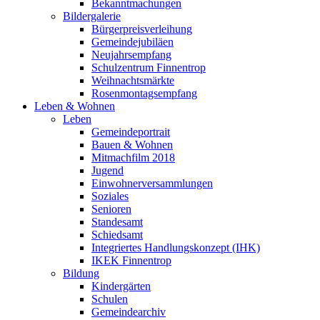
Bekanntmachungen
Bildergalerie
Bürgerpreisverleihung
Gemeindejubiläen
Neujahrsempfang
Schulzentrum Finnentrop
Weihnachtsmärkte
Rosenmontagsempfang
Leben & Wohnen
Leben
Gemeindeportrait
Bauen & Wohnen
Mitmachfilm 2018
Jugend
Einwohnerversammlungen
Soziales
Senioren
Standesamt
Schiedsamt
Integriertes Handlungskonzept (IHK)
IKEK Finnentrop
Bildung
Kindergärten
Schulen
Gemeindearchiv