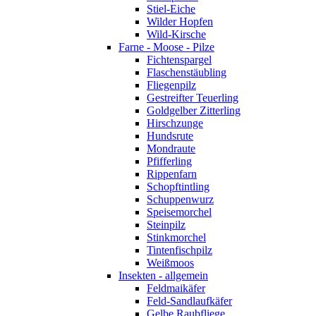
Stiel-Eiche
Wilder Hopfen
Wild-Kirsche
Farne - Moose - Pilze
Fichtenspargel
Flaschenstäubling
Fliegenpilz
Gestreifter Teuerling
Goldgelber Zitterling
Hirschzunge
Hundsrute
Mondraute
Pfifferling
Rippenfarn
Schopftintling
Schuppenwurz
Speisemorchel
Steinpilz
Stinkmorchel
Tintenfischpilz
Weißmoos
Insekten - allgemein
Feldmaikäfer
Feld-Sandlaufkäfer
Gelbe Raubfliege