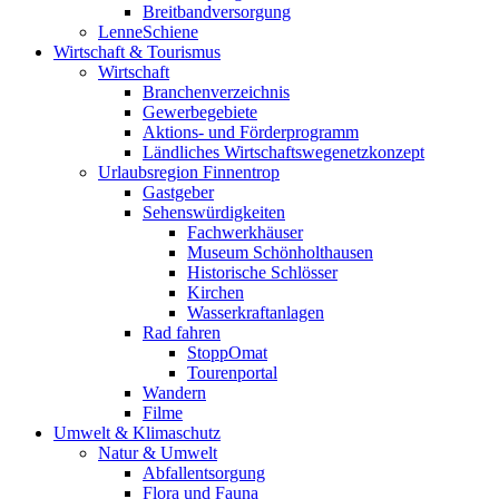
Breitbandversorgung
LenneSchiene
Wirtschaft & Tourismus
Wirtschaft
Branchenverzeichnis
Gewerbegebiete
Aktions- und Förderprogramm
Ländliches Wirtschaftswegenetzkonzept
Urlaubsregion Finnentrop
Gastgeber
Sehenswürdigkeiten
Fachwerkhäuser
Museum Schönholthausen
Historische Schlösser
Kirchen
Wasserkraftanlagen
Rad fahren
StoppOmat
Tourenportal
Wandern
Filme
Umwelt & Klimaschutz
Natur & Umwelt
Abfallentsorgung
Flora und Fauna