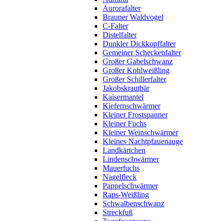
Aurorafalter
Brauner Waldvogel
C-Falter
Distelfalter
Dunkler Dickkopffalter
Gemeiner Scheckenfalter
Großer Gabelschwanz
Großer Kohlweißling
Großer Schillerfalter
Jakobskrautbär
Kaisermantel
Kiefernschwärmer
Kleiner Frostspanner
Kleiner Fuchs
Kleiner Weinschwärmer
Kleines Nachtpfauenauge
Landkärtchen
Lindenschwärmer
Mauerfuchs
Nagelfleck
Pappelschwärmer
Raps-Weißling
Schwalbenschwanz
Streckfuß