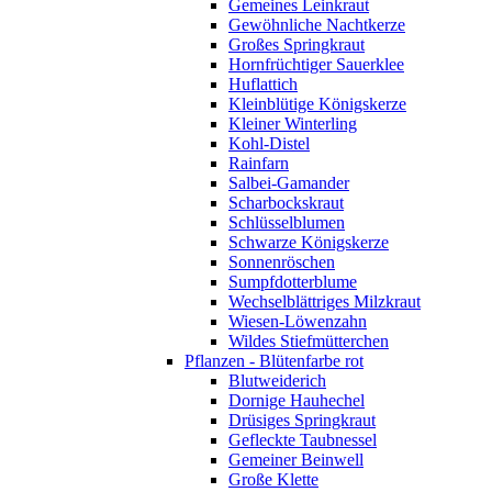
Gemeines Leinkraut
Gewöhnliche Nachtkerze
Großes Springkraut
Hornfrüchtiger Sauerklee
Huflattich
Kleinblütige Königskerze
Kleiner Winterling
Kohl-Distel
Rainfarn
Salbei-Gamander
Scharbockskraut
Schlüsselblumen
Schwarze Königskerze
Sonnenröschen
Sumpfdotterblume
Wechselblättriges Milzkraut
Wiesen-Löwenzahn
Wildes Stiefmütterchen
Pflanzen - Blütenfarbe rot
Blutweiderich
Dornige Hauhechel
Drüsiges Springkraut
Gefleckte Taubnessel
Gemeiner Beinwell
Große Klette