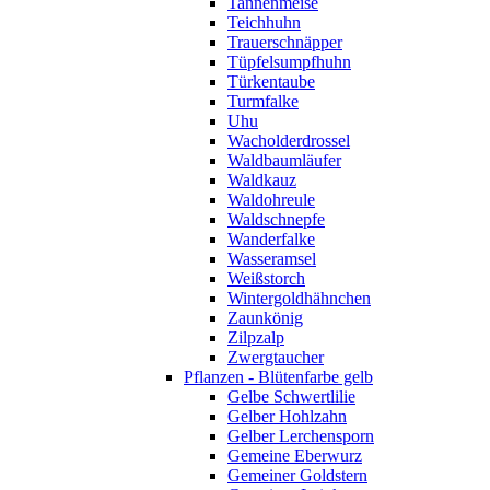
Tannenmeise
Teichhuhn
Trauerschnäpper
Tüpfelsumpfhuhn
Türkentaube
Turmfalke
Uhu
Wacholderdrossel
Waldbaumläufer
Waldkauz
Waldohreule
Waldschnepfe
Wanderfalke
Wasseramsel
Weißstorch
Wintergoldhähnchen
Zaunkönig
Zilpzalp
Zwergtaucher
Pflanzen - Blütenfarbe gelb
Gelbe Schwertlilie
Gelber Hohlzahn
Gelber Lerchensporn
Gemeine Eberwurz
Gemeiner Goldstern