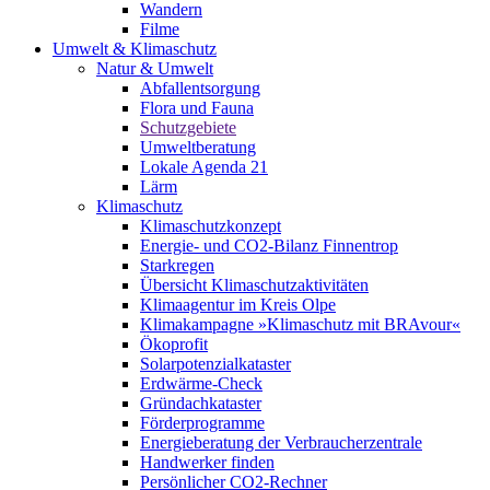
Wandern
Filme
Umwelt & Klimaschutz
Natur & Umwelt
Abfallentsorgung
Flora und Fauna
Schutzgebiete
Umweltberatung
Lokale Agenda 21
Lärm
Klimaschutz
Klimaschutzkonzept
Energie- und CO2-Bilanz Finnentrop
Starkregen
Übersicht Klimaschutzaktivitäten
Klimaagentur im Kreis Olpe
Klimakampagne »Klimaschutz mit BRAvour«
Ökoprofit
Solarpotenzialkataster
Erdwärme-Check
Gründachkataster
Förderprogramme
Energieberatung der Verbraucherzentrale
Handwerker finden
Persönlicher CO2-Rechner