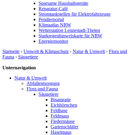
Sparsame Haushaltsgeräte
Reparatur-Café
Stromtankstellen für Elektrofahrzeuge
Pendlerportal
Klimaatlas NRW
Wetterstation Lennestadt-Theten
Starkregenhinweiskarte für NRW
Energiemonitor
Startseite
›
Umwelt & Klimaschutz
›
Natur & Umwelt
›
Flora und
Fauna
›
Säugetiere
Unternavigation
Natur & Umwelt
Abfallentsorgung
Flora und Fauna
Säugetiere
Bisamratte
Eichhörnchen
Feldhase
Feldmaus
Fledermäuse
Gartenschläfer
Haselmaus