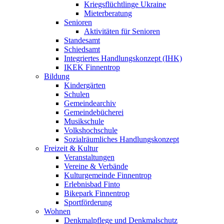
Kriegsflüchtlinge Ukraine
Mieterberatung
Senioren
Aktivitäten für Senioren
Standesamt
Schiedsamt
Integriertes Handlungskonzept (IHK)
IKEK Finnentrop
Bildung
Kindergärten
Schulen
Gemeindearchiv
Gemeindebücherei
Musikschule
Volkshochschule
Sozialräumliches Handlungskonzept
Freizeit & Kultur
Veranstaltungen
Vereine & Verbände
Kulturgemeinde Finnentrop
Erlebnisbad Finto
Bikepark Finnentrop
Sportförderung
Wohnen
Denkmalpflege und Denkmalschutz