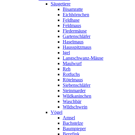
Säugetiere
Bisamratte
Eichhörnchen
Feldhase
Feldmaus
Fledermäuse
Gartenschläfer
Haselmaus
Hausspitzmaus
Igel
Langschwanz-Mäuse
Maulwurf
Reh
Rotfuchs
Rötelmaus
Siebenschläfer
Steinmarder
Wildkaninchen
Waschbär
Wildschwein
Vögel
Amsel
Bachstelze
Baumpieper
Bergfink