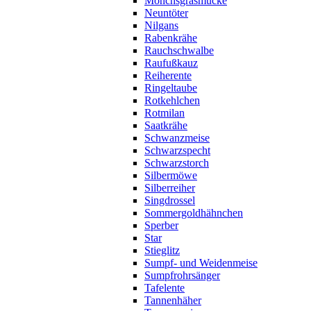
Mönchsgrasmücke
Neuntöter
Nilgans
Rabenkrähe
Rauchschwalbe
Raufußkauz
Reiherente
Ringeltaube
Rotkehlchen
Rotmilan
Saatkrähe
Schwanzmeise
Schwarzspecht
Schwarzstorch
Silbermöwe
Silberreiher
Singdrossel
Sommergoldhähnchen
Sperber
Star
Stieglitz
Sumpf- und Weidenmeise
Sumpfrohrsänger
Tafelente
Tannenhäher