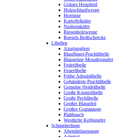
Grünes Heupferd
Holzschlupfwespe
Hornisse
Kartoffelkäfer
Nashornkäfer
Riesenholzwespe
Roesels Beißschrecke
Libellen
Azurjungfern
Blauflügel-Prachtlibelle
Blaugrüne Mosaikjungfer
Federlibelle
Feuerlibelle
Frühe Adonislibelle
Gebänderte Prachtlibelle
Gemeine Heidelibelle
Große Königslibelle
Große Pechlibelle
Großer Blaupfeil
Großes Granatauge
Plattbauch
Westliche Keiljungfer
Schmetterlinge
Abendpfauenauge
Admiral