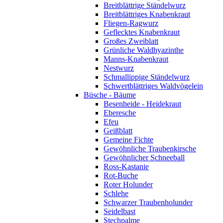
Breitblättrige Ständelwurz
Breitblättriges Knabenkraut
Fliegen-Ragwurz
Geflecktes Knabenkraut
Großes Zweiblatt
Grünliche Waldhyazinthe
Manns-Knabenkraut
Nestwurz
Schmallippige Ständelwurz
Schwertblättriges Waldvögelein
Büsche - Bäume
Besenheide - Heidekraut
Eberesche
Efeu
Geißblatt
Gemeine Fichte
Gewöhnliche Traubenkirsche
Gewöhnlicher Schneeball
Ross-Kastanie
Rot-Buche
Roter Holunder
Schlehe
Schwarzer Traubenholunder
Seidelbast
Stechpalme