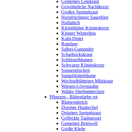
Gemeines Leinkraut
Gewöhnliche Nachtkerze
Großes Springkraut
Hornfrüchtiger Sauerklee
Huflattich
Kleinblütige Königskerze
Kleiner Winterling
Kohl-Distel
Rainfarn
Salbei-Gamander
Scharbockskraut
Schlüsselblumen
Schwarze Königskerze
Sonnenröschen
Sumpfdotterblume
Wechselblättriges Milzkraut
Wiesen-Löwenzahn
Wildes Stiefmütterchen
Pflanzen - Blütenfarbe rot
Blutweiderich
Dornige Hauhechel
Drüsiges Springkraut
Gefleckte Taubnessel
Gemeiner Beinwell
Große Klette