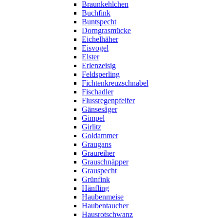
Braunkehlchen
Buchfink
Buntspecht
Dorngrasmücke
Eichelhäher
Eisvogel
Elster
Erlenzeisig
Feldsperling
Fichtenkreuzschnabel
Fischadler
Flussregenpfeifer
Gänsesäger
Gimpel
Girlitz
Goldammer
Graugans
Graureiher
Grauschnäpper
Grauspecht
Grünfink
Hänfling
Haubenmeise
Haubentaucher
Hausrotschwanz