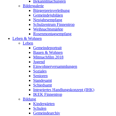
Bekanntmachungen
Bildergalerie
Bürgerpreisverleihung
Gemeindejubiläen
Neujahrsempfang
Schulzentrum Finnentrop
Weihnachtsmärkte
Rosenmontagsempfang
Leben & Wohnen
Leben
Gemeindeportrait
Bauen & Wohnen
Mitmachfilm 2018
Jugend
Einwohnerversammlungen
Soziales
Senioren
Standesamt
Schiedsamt
Integriertes Handlungskonzept (IHK)
IKEK Finnentrop
Bildung
Kindergärten
Schulen
Gemeindearchiv