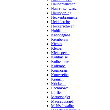
Haubentaucher
Hausrotschwanz
Haussperling
Heckenbraunelle
Heidelerche
Höckerschwan
Hohltaube
Kanadagans
Kernbeißer
Kiebitz
Kleiber
Kleinspecht
Kohlmeise
Kolbenente
Kolkrabe
Kormoran
Kornweihe
Kranich
Krickente
Lachmöwe
Löffler
Mauersegler
Mäusebussard
Mehlschwalbe