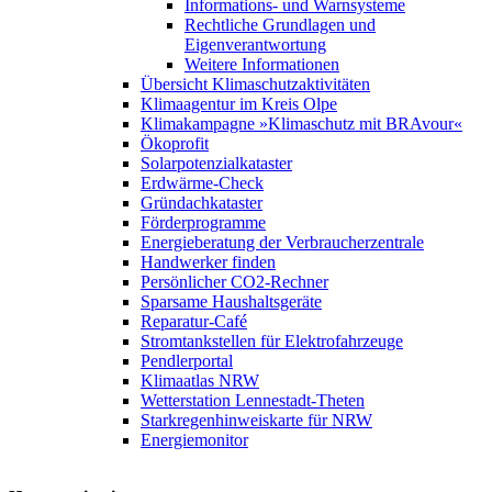
Informations- und Warnsysteme
Rechtliche Grundlagen und
Eigenverantwortung
Weitere Informationen
Übersicht Klimaschutzaktivitäten
Klimaagentur im Kreis Olpe
Klimakampagne »Klimaschutz mit BRAvour«
Ökoprofit
Solarpotenzialkataster
Erdwärme-Check
Gründachkataster
Förderprogramme
Energieberatung der Verbraucherzentrale
Handwerker finden
Persönlicher CO2-Rechner
Sparsame Haushaltsgeräte
Reparatur-Café
Stromtankstellen für Elektrofahrzeuge
Pendlerportal
Klimaatlas NRW
Wetterstation Lennestadt-Theten
Starkregenhinweiskarte für NRW
Energiemonitor