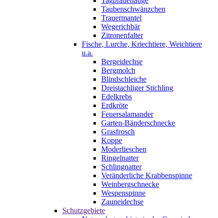
Tagpfauenauge
Taubenschwänzchen
Trauermantel
Wegerichbär
Zitronenfalter
Fische, Lurche, Kriechtiere, Weichtiere
u.a.
Bergeidechse
Bergmolch
Blindschleiche
Dreistachliger Stichling
Edelkrebs
Erdkröte
Feuersalamander
Garten-Bänderschnecke
Grasfrosch
Koppe
Moderlieschen
Ringelnatter
Schlingnatter
Veränderliche Krabbenspinne
Weinbergschnecke
Wespenspinne
Zauneidechse
Schutzgebiete