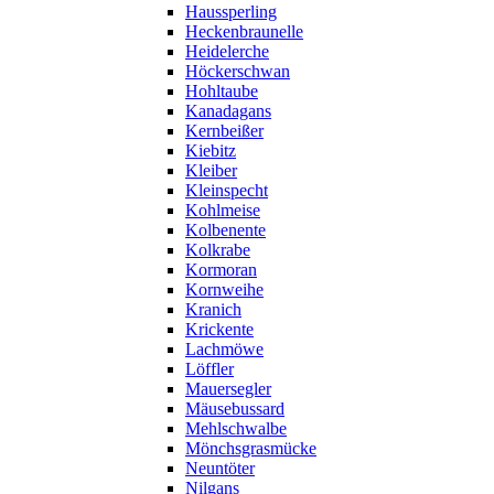
Haussperling
Heckenbraunelle
Heidelerche
Höckerschwan
Hohltaube
Kanadagans
Kernbeißer
Kiebitz
Kleiber
Kleinspecht
Kohlmeise
Kolbenente
Kolkrabe
Kormoran
Kornweihe
Kranich
Krickente
Lachmöwe
Löffler
Mauersegler
Mäusebussard
Mehlschwalbe
Mönchsgrasmücke
Neuntöter
Nilgans