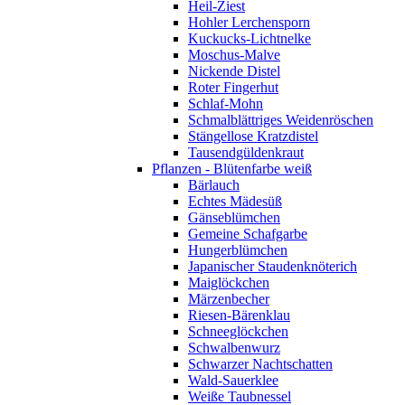
Heil-Ziest
Hohler Lerchensporn
Kuckucks-Lichtnelke
Moschus-Malve
Nickende Distel
Roter Fingerhut
Schlaf-Mohn
Schmalblättriges Weidenröschen
Stängellose Kratzdistel
Tausendgüldenkraut
Pflanzen - Blütenfarbe weiß
Bärlauch
Echtes Mädesüß
Gänseblümchen
Gemeine Schafgarbe
Hungerblümchen
Japanischer Staudenknöterich
Maiglöckchen
Märzenbecher
Riesen-Bärenklau
Schneeglöckchen
Schwalbenwurz
Schwarzer Nachtschatten
Wald-Sauerklee
Weiße Taubnessel