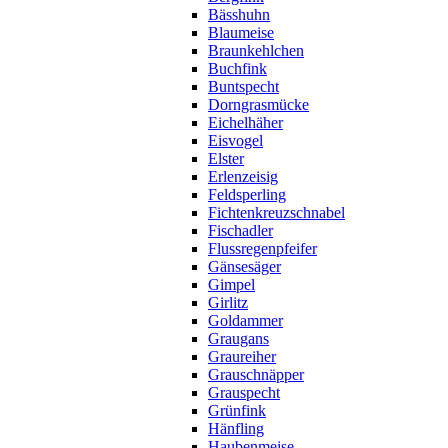
Bässhuhn
Blaumeise
Braunkehlchen
Buchfink
Buntspecht
Dorngrasmücke
Eichelhäher
Eisvogel
Elster
Erlenzeisig
Feldsperling
Fichtenkreuzschnabel
Fischadler
Flussregenpfeifer
Gänsesäger
Gimpel
Girlitz
Goldammer
Graugans
Graureiher
Grauschnäpper
Grauspecht
Grünfink
Hänfling
Haubenmeise