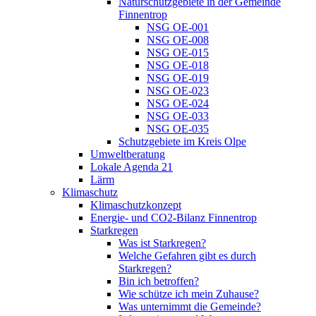
Naturschutzgebiete in der Gemeinde
Finnentrop
NSG OE-001
NSG OE-008
NSG OE-015
NSG OE-018
NSG OE-019
NSG OE-023
NSG OE-024
NSG OE-033
NSG OE-035
Schutzgebiete im Kreis Olpe
Umweltberatung
Lokale Agenda 21
Lärm
Klimaschutz
Klimaschutzkonzept
Energie- und CO2-Bilanz Finnentrop
Starkregen
Was ist Starkregen?
Welche Gefahren gibt es durch
Starkregen?
Bin ich betroffen?
Wie schütze ich mein Zuhause?
Was unternimmt die Gemeinde?