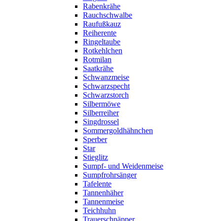
Rabenkrähe
Rauchschwalbe
Raufußkauz
Reiherente
Ringeltaube
Rotkehlchen
Rotmilan
Saatkrähe
Schwanzmeise
Schwarzspecht
Schwarzstorch
Silbermöwe
Silberreiher
Singdrossel
Sommergoldhähnchen
Sperber
Star
Stieglitz
Sumpf- und Weidenmeise
Sumpfrohrsänger
Tafelente
Tannenhäher
Tannenmeise
Teichhuhn
Trauerschnäpper