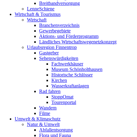
Breitbandversorgung
LenneSchiene
Wirtschaft & Tourismus
Wirtschaft
Branchenverzeichnis
Gewerbegebiete
Aktions- und Förderprogramm
Ländliches Wirtschaftswegenetzkonzept
Urlaubsregion Finnentrop
Gastgeber
Sehenswürdigkeiten
Fachwerkhäuser
Museum Schönholthausen
Historische Schlösser
Kirchen
Wasserkraftanlagen
Rad fahren
StoppOmat
Tourenportal
Wandern
Filme
Umwelt & Klimaschutz
Natur & Umwelt
Abfallentsorgung
Flora und Fauna