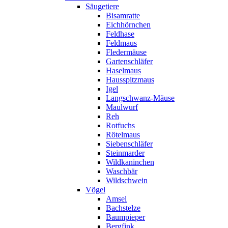
Säugetiere
Bisamratte
Eichhörnchen
Feldhase
Feldmaus
Fledermäuse
Gartenschläfer
Haselmaus
Hausspitzmaus
Igel
Langschwanz-Mäuse
Maulwurf
Reh
Rotfuchs
Rötelmaus
Siebenschläfer
Steinmarder
Wildkaninchen
Waschbär
Wildschwein
Vögel
Amsel
Bachstelze
Baumpieper
Bergfink