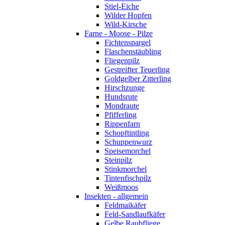
Stiel-Eiche
Wilder Hopfen
Wild-Kirsche
Farne - Moose - Pilze
Fichtenspargel
Flaschenstäubling
Fliegenpilz
Gestreifter Teuerling
Goldgelber Zitterling
Hirschzunge
Hundsrute
Mondraute
Pfifferling
Rippenfarn
Schopftintling
Schuppenwurz
Speisemorchel
Steinpilz
Stinkmorchel
Tintenfischpilz
Weißmoos
Insekten - allgemein
Feldmaikäfer
Feld-Sandlaufkäfer
Gelbe Raubfliege