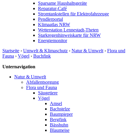
Sparsame Haushaltsgeräte
Reparatur-Café
Stromtankstellen für Elektrofahrzeuge
Pendlerportal
Klimaatlas NRW
Wetterstation Lennestadt-Theten
Starkregenhinweiskarte für NRW
Energiemonitor
Startseite
›
Umwelt & Klimaschutz
›
Natur & Umwelt
›
Flora und
Fauna
›
Vögel
›
Buchfink
Unternavigation
Natur & Umwelt
Abfallentsorgung
Flora und Fauna
Säugetiere
Vögel
Amsel
Bachstelze
Baumpieper
Bergfink
Bässhuhn
Blaumeise