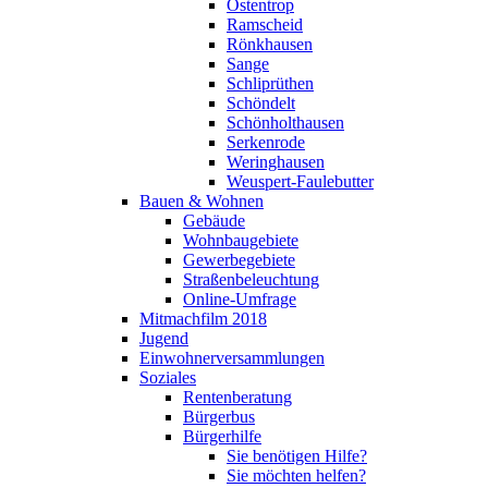
Ostentrop
Ramscheid
Rönkhausen
Sange
Schliprüthen
Schöndelt
Schönholthausen
Serkenrode
Weringhausen
Weuspert-Faulebutter
Bauen & Wohnen
Gebäude
Wohnbaugebiete
Gewerbegebiete
Straßenbeleuchtung
Online-Umfrage
Mitmachfilm 2018
Jugend
Einwohnerversammlungen
Soziales
Rentenberatung
Bürgerbus
Bürgerhilfe
Sie benötigen Hilfe?
Sie möchten helfen?