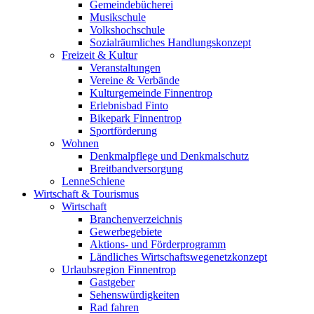
Gemeindebücherei
Musikschule
Volkshochschule
Sozialräumliches Handlungskonzept
Freizeit & Kultur
Veranstaltungen
Vereine & Verbände
Kulturgemeinde Finnentrop
Erlebnisbad Finto
Bikepark Finnentrop
Sportförderung
Wohnen
Denkmalpflege und Denkmalschutz
Breitbandversorgung
LenneSchiene
Wirtschaft & Tourismus
Wirtschaft
Branchenverzeichnis
Gewerbegebiete
Aktions- und Förderprogramm
Ländliches Wirtschaftswegenetzkonzept
Urlaubsregion Finnentrop
Gastgeber
Sehenswürdigkeiten
Rad fahren