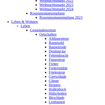
Weihnachtsmarkt 2022
Weihnachtsmarkt 2023
Weihnachtsmarkt 2024
Rosenmontagsempfang
Rosenmontagsempfang 2023
Leben & Wohnen
Leben
Gemeindeportrait
Ortschaften
Altfinnentrop
Bamenohl
Bausenrode
Deutmecke
Fehrenbracht
Finnentrop
Fretter
Frettermühle
Frielentrop
Gierschlade
Glinge
Heggen
Hollenbock
Hülschotten
Illeschlade
Lenhausen