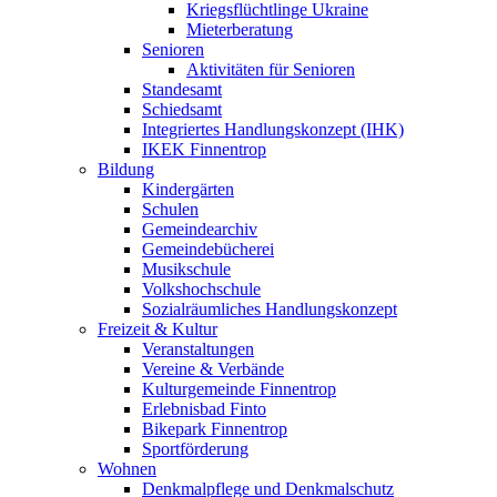
Kriegsflüchtlinge Ukraine
Mieterberatung
Senioren
Aktivitäten für Senioren
Standesamt
Schiedsamt
Integriertes Handlungskonzept (IHK)
IKEK Finnentrop
Bildung
Kindergärten
Schulen
Gemeindearchiv
Gemeindebücherei
Musikschule
Volkshochschule
Sozialräumliches Handlungskonzept
Freizeit & Kultur
Veranstaltungen
Vereine & Verbände
Kulturgemeinde Finnentrop
Erlebnisbad Finto
Bikepark Finnentrop
Sportförderung
Wohnen
Denkmalpflege und Denkmalschutz