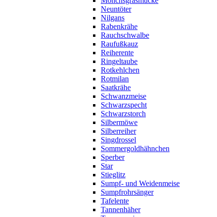
Mönchsgrasmücke
Neuntöter
Nilgans
Rabenkrähe
Rauchschwalbe
Raufußkauz
Reiherente
Ringeltaube
Rotkehlchen
Rotmilan
Saatkrähe
Schwanzmeise
Schwarzspecht
Schwarzstorch
Silbermöwe
Silberreiher
Singdrossel
Sommergoldhähnchen
Sperber
Star
Stieglitz
Sumpf- und Weidenmeise
Sumpfrohrsänger
Tafelente
Tannenhäher