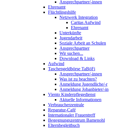
Ansprechpartner/-innen
Ehrenamt
Flüchtlingshilfe
Netzwerk Integration
Caritas Aufwind
Ehrenamt
Unterkünfte
Jugendarbeit
Soziale Arbeit an Schulen
Ansprechpartner
Wir suchen...
Download & Links
Aufwind
Taschengeldbörse TaBöFi
Ansprechpartner/-innen
Was ist zu beachten?
Anmeldung Jugendliche/-r
Anmeldung Jobanbieter/-in
Viento Kinderpflegedienst
Aktuelle Informationen
Verbraucherzentrale
Reparatur-Café
Internationaler Frauentreff
Begegnungszentrum Bamenohl
Elternbegleitbuch