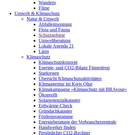
Wandern
Filme
Umwelt & Klimaschutz
Natur & Umwelt
Abfallentsorgung
Flora und Fauna
Schutzgebiete
Umweltberatung
Lokale Agenda 21
Lärm
Klimaschutz
Klimaschutzkonzept
Energie- und CO2-Bilanz Finnentrop
Starkregen
Übersicht Klimaschutzaktivitäten
Klimaagentur im Kreis Olpe
Klimakampagne »Klimaschutz mit BRAvour«
Ökoprofit
Solarpotenzialkataster
Erdwärme-Check
Gründachkataster
Förderprogramme
Energieberatung der Verbraucherzentrale
Handwerker finden
Persönlicher CO2-Rechner