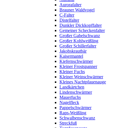
Aurorafalter
Brauner Waldvogel
C-Falter
Distelfalter
Dunkler Dickkopffalter
Gemeiner Scheckenfalter
Großer Gabelschwanz
Großer Kohlweißling
Großer Schillerfalter
Jakobskrautbär
Kaisermantel
Kiefernschwärmer
Kleiner Frostspanner
Kleiner Fuchs
Kleiner Weinschwärmer
Kleines Nachtpfauenauge
Landkärtchen
Lindenschwärmer
Mauerfuchs
Nagelfleck
Pappelschwärmer
Raps-Weißling
Schwalbenschwanz
Streckfuß