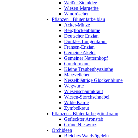
Weißer Steinklee
Wiesen-Margerite
Windröschen
Pflanzen - Blütenfarbe blau
Acker-Minze
Bergflockenblume
Deutscher Enzian
Dunkles Lungenkraut
Fransen-Enzian
Gemeine Akelei
Gemeiner Natternkopf
Gundermann
Kleine Traubenhyazinthe
Märzveilchen
Nesselblättrige Glockenblume
Wegwarte
Wiesenschaumkraut
Wiesen-Storchschnabel
Wilde Karde
Zymbelkraut
Pflanzen - Blütenfarbe grün-braun
Gefleckter Aronstab
Grüne Nieswurz
Orchideen
Bleiches Waldvögelein