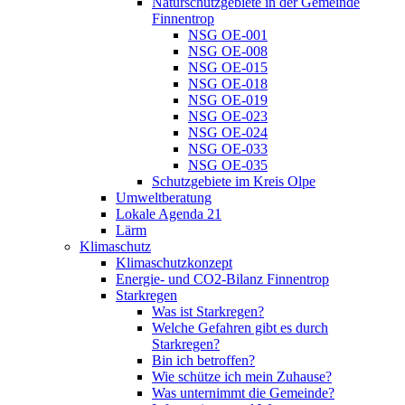
Naturschutzgebiete in der Gemeinde
Finnentrop
NSG OE-001
NSG OE-008
NSG OE-015
NSG OE-018
NSG OE-019
NSG OE-023
NSG OE-024
NSG OE-033
NSG OE-035
Schutzgebiete im Kreis Olpe
Umweltberatung
Lokale Agenda 21
Lärm
Klimaschutz
Klimaschutzkonzept
Energie- und CO2-Bilanz Finnentrop
Starkregen
Was ist Starkregen?
Welche Gefahren gibt es durch
Starkregen?
Bin ich betroffen?
Wie schütze ich mein Zuhause?
Was unternimmt die Gemeinde?