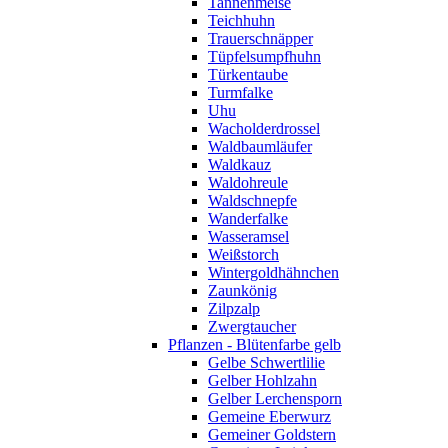
Tannenmeise
Teichhuhn
Trauerschnäpper
Tüpfelsumpfhuhn
Türkentaube
Turmfalke
Uhu
Wacholderdrossel
Waldbaumläufer
Waldkauz
Waldohreule
Waldschnepfe
Wanderfalke
Wasseramsel
Weißstorch
Wintergoldhähnchen
Zaunkönig
Zilpzalp
Zwergtaucher
Pflanzen - Blütenfarbe gelb
Gelbe Schwertlilie
Gelber Hohlzahn
Gelber Lerchensporn
Gemeine Eberwurz
Gemeiner Goldstern