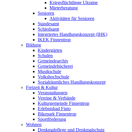
Kriegsflüchtlinge Ukraine
Mieterberatung
Senioren
Aktivitäten für Senioren
Standesamt
Schiedsamt
Integriertes Handlungskonzept (IHK)
IKEK Finnentrop
Bildung
Kindergärten
Schulen
Gemeindearchiv
Gemeindebücherei
Musikschule
Volkshochschule
Sozialräumliches Handlungskonzept
Freizeit & Kultur
Veranstaltungen
Vereine & Verbände
Kulturgemeinde Finnentrop
Erlebnisbad Finto
Bikepark Finnentrop
Sportförderung
Wohnen
Denkmalpflege und Denkmalschutz