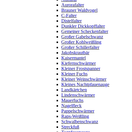
Aurorafalter
Brauner Waldvogel
C-Falter
Distelfalter
Dunkler Dickkopffalter
Gemeiner Scheckenfalter
Großer Gabelschwanz
Großer Kohlweißling
Großer Schillerfalter
Jakobskrautbär
Kaisermantel
Kiefernschwärmer
Kleiner Frostspanner
Kleiner Fuchs
Kleiner Weinschwärmer
Kleines Nachtpfauenauge
Landkärtchen
Lindenschwärmer
Mauerfuchs
Nagelfleck
Pappelschwärmer
Raps-Weißling
Schwalbenschwanz
Streckfuß