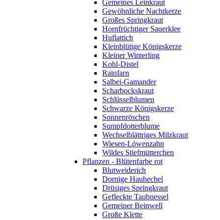
Gemeines Leinkraut
Gewöhnliche Nachtkerze
Großes Springkraut
Hornfrüchtiger Sauerklee
Huflattich
Kleinblütige Königskerze
Kleiner Winterling
Kohl-Distel
Rainfarn
Salbei-Gamander
Scharbockskraut
Schlüsselblumen
Schwarze Königskerze
Sonnenröschen
Sumpfdotterblume
Wechselblättriges Milzkraut
Wiesen-Löwenzahn
Wildes Stiefmütterchen
Pflanzen - Blütenfarbe rot
Blutweiderich
Dornige Hauhechel
Drüsiges Springkraut
Gefleckte Taubnessel
Gemeiner Beinwell
Große Klette