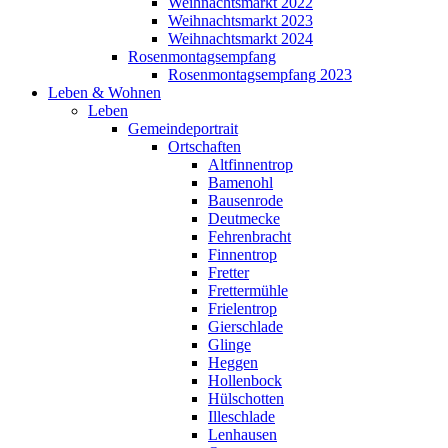
Weihnachtsmarkt 2022
Weihnachtsmarkt 2023
Weihnachtsmarkt 2024
Rosenmontagsempfang
Rosenmontagsempfang 2023
Leben & Wohnen
Leben
Gemeindeportrait
Ortschaften
Altfinnentrop
Bamenohl
Bausenrode
Deutmecke
Fehrenbracht
Finnentrop
Fretter
Frettermühle
Frielentrop
Gierschlade
Glinge
Heggen
Hollenbock
Hülschotten
Illeschlade
Lenhausen