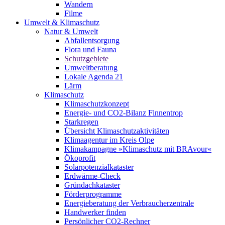
Wandern
Filme
Umwelt & Klimaschutz
Natur & Umwelt
Abfallentsorgung
Flora und Fauna
Schutzgebiete
Umweltberatung
Lokale Agenda 21
Lärm
Klimaschutz
Klimaschutzkonzept
Energie- und CO2-Bilanz Finnentrop
Starkregen
Übersicht Klimaschutzaktivitäten
Klimaagentur im Kreis Olpe
Klimakampagne »Klimaschutz mit BRAvour«
Ökoprofit
Solarpotenzialkataster
Erdwärme-Check
Gründachkataster
Förderprogramme
Energieberatung der Verbraucherzentrale
Handwerker finden
Persönlicher CO2-Rechner