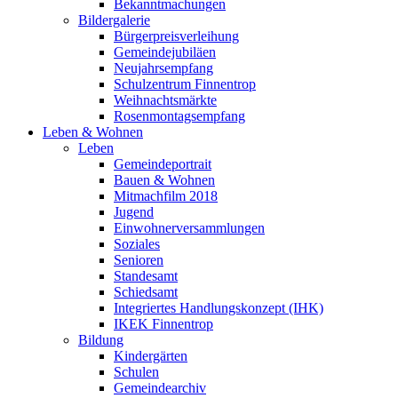
Bekanntmachungen
Bildergalerie
Bürgerpreisverleihung
Gemeindejubiläen
Neujahrsempfang
Schulzentrum Finnentrop
Weihnachtsmärkte
Rosenmontagsempfang
Leben & Wohnen
Leben
Gemeindeportrait
Bauen & Wohnen
Mitmachfilm 2018
Jugend
Einwohnerversammlungen
Soziales
Senioren
Standesamt
Schiedsamt
Integriertes Handlungskonzept (IHK)
IKEK Finnentrop
Bildung
Kindergärten
Schulen
Gemeindearchiv