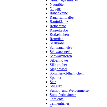
Mönchsgrasmücke
Neuntöter
Nilgans
Rabenkrähe
Rauchschwalbe
Raufußkauz
Reiherente
Ringeltaube
Rotkehlchen
Rotmilan
Saatkrähe
Schwanzmeise
Schwarzspecht
Schwarzstorch
Silbermöwe
Silberreiher
Singdrossel
Sommergoldhähnchen
Sperber
Star
Stieglitz
Sumpf- und Weidenmeise
Sumpfrohrsänger
Tafelente
Tannenhäher