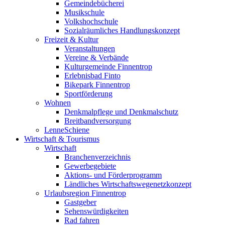
Gemeindebücherei
Musikschule
Volkshochschule
Sozialräumliches Handlungskonzept
Freizeit & Kultur
Veranstaltungen
Vereine & Verbände
Kulturgemeinde Finnentrop
Erlebnisbad Finto
Bikepark Finnentrop
Sportförderung
Wohnen
Denkmalpflege und Denkmalschutz
Breitbandversorgung
LenneSchiene
Wirtschaft & Tourismus
Wirtschaft
Branchenverzeichnis
Gewerbegebiete
Aktions- und Förderprogramm
Ländliches Wirtschaftswegenetzkonzept
Urlaubsregion Finnentrop
Gastgeber
Sehenswürdigkeiten
Rad fahren