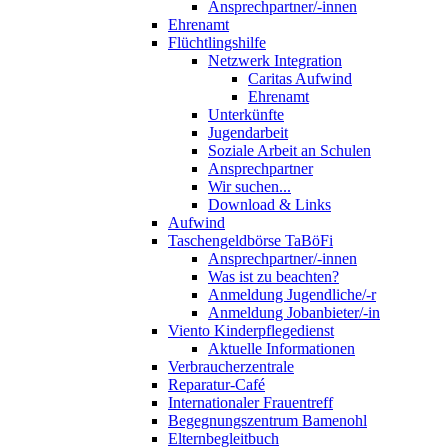
Ansprechpartner/-innen
Ehrenamt
Flüchtlingshilfe
Netzwerk Integration
Caritas Aufwind
Ehrenamt
Unterkünfte
Jugendarbeit
Soziale Arbeit an Schulen
Ansprechpartner
Wir suchen...
Download & Links
Aufwind
Taschengeldbörse TaBöFi
Ansprechpartner/-innen
Was ist zu beachten?
Anmeldung Jugendliche/-r
Anmeldung Jobanbieter/-in
Viento Kinderpflegedienst
Aktuelle Informationen
Verbraucherzentrale
Reparatur-Café
Internationaler Frauentreff
Begegnungszentrum Bamenohl
Elternbegleitbuch