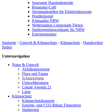
Sparsame Haushaltsgeräte
Reparatur-Café
Stromtankstellen für Elektrofahrzeuge
Pendlerportal
Klimaatlas NRW
Wetterstation Lennestadt-Theten
Starkregenhinweiskarte für NRW
Energiemonitor
Startseite
›
Umwelt & Klimaschutz
›
Klimaschutz
›
Handwerker
finden
Unternavigation
Natur & Umwelt
Abfallentsorgung
Flora und Fauna
Schutzgebiete
Umweltberatung
Lokale Agenda 21
Lärm
Klimaschutz
Klimaschutzkonzept
Energie- und CO2-Bilanz Finnentrop
Starkregen