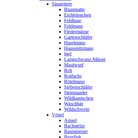
Säugetiere
Bisamratte
Eichhörnchen
Feldhase
Feldmaus
Fledermäuse
Gartenschläfer
Haselmaus
Hausspitzmaus
Igel
Langschwanz-Mäuse
Maulwurf
Reh
Rotfuchs
Rötelmaus
Siebenschläfer
Steinmarder
Wildkaninchen
Waschbär
Wildschwein
Vögel
Amsel
Bachstelze
Baumpieper
Bergfink