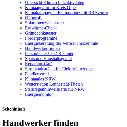
Übersicht Klimaschutzaktivitäten
Klimaagentur im Kreis Olpe
Klimakampagne »Klimaschutz mit BRAvour«
Ökoprofit
Solarpotenzialkataster
Erdwärme-Check
Gründachkataster
Förderprogramme
Energieberatung der Verbraucherzentrale
Handwerker finden
Persönlicher CO2-Rechner
Sparsame Haushaltsgeräte
Reparatur-Café
Stromtankstellen für Elektrofahrzeuge
Pendlerportal
Klimaatlas NRW
Wetterstation Lennestadt-Theten
Starkregenhinweiskarte für NRW
Energiemonitor
Seiteninhalt
Handwerker finden