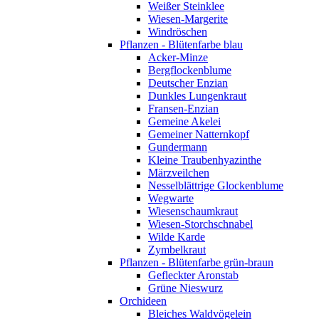
Weißer Steinklee
Wiesen-Margerite
Windröschen
Pflanzen - Blütenfarbe blau
Acker-Minze
Bergflockenblume
Deutscher Enzian
Dunkles Lungenkraut
Fransen-Enzian
Gemeine Akelei
Gemeiner Natternkopf
Gundermann
Kleine Traubenhyazinthe
Märzveilchen
Nesselblättrige Glockenblume
Wegwarte
Wiesenschaumkraut
Wiesen-Storchschnabel
Wilde Karde
Zymbelkraut
Pflanzen - Blütenfarbe grün-braun
Gefleckter Aronstab
Grüne Nieswurz
Orchideen
Bleiches Waldvögelein