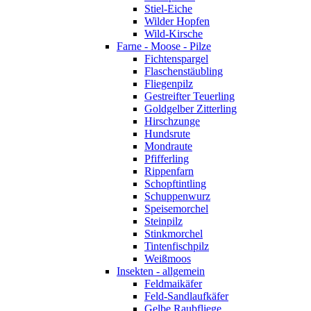
Stiel-Eiche
Wilder Hopfen
Wild-Kirsche
Farne - Moose - Pilze
Fichtenspargel
Flaschenstäubling
Fliegenpilz
Gestreifter Teuerling
Goldgelber Zitterling
Hirschzunge
Hundsrute
Mondraute
Pfifferling
Rippenfarn
Schopftintling
Schuppenwurz
Speisemorchel
Steinpilz
Stinkmorchel
Tintenfischpilz
Weißmoos
Insekten - allgemein
Feldmaikäfer
Feld-Sandlaufkäfer
Gelbe Raubfliege