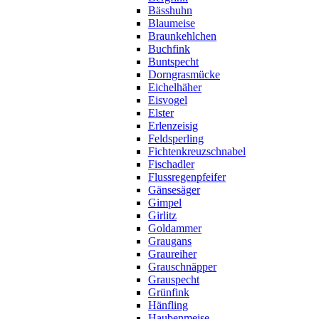
Bässhuhn
Blaumeise
Braunkehlchen
Buchfink
Buntspecht
Dorngrasmücke
Eichelhäher
Eisvogel
Elster
Erlenzeisig
Feldsperling
Fichtenkreuzschnabel
Fischadler
Flussregenpfeifer
Gänsesäger
Gimpel
Girlitz
Goldammer
Graugans
Graureiher
Grauschnäpper
Grauspecht
Grünfink
Hänfling
Haubenmeise