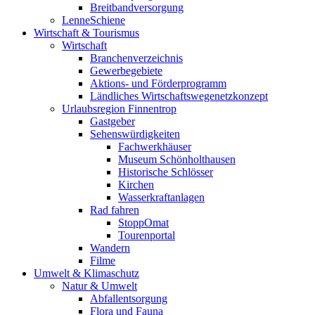
Breitbandversorgung
LenneSchiene
Wirtschaft & Tourismus
Wirtschaft
Branchenverzeichnis
Gewerbegebiete
Aktions- und Förderprogramm
Ländliches Wirtschaftswegenetzkonzept
Urlaubsregion Finnentrop
Gastgeber
Sehenswürdigkeiten
Fachwerkhäuser
Museum Schönholthausen
Historische Schlösser
Kirchen
Wasserkraftanlagen
Rad fahren
StoppOmat
Tourenportal
Wandern
Filme
Umwelt & Klimaschutz
Natur & Umwelt
Abfallentsorgung
Flora und Fauna