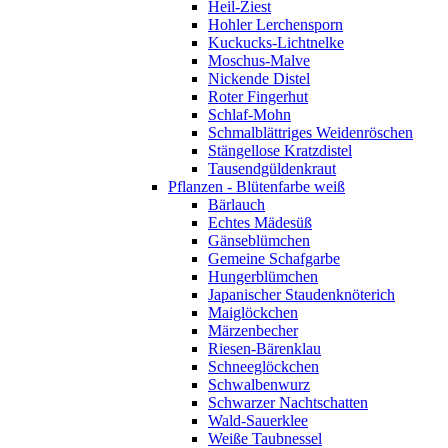
Heil-Ziest
Hohler Lerchensporn
Kuckucks-Lichtnelke
Moschus-Malve
Nickende Distel
Roter Fingerhut
Schlaf-Mohn
Schmalblättriges Weidenröschen
Stängellose Kratzdistel
Tausendgüldenkraut
Pflanzen - Blütenfarbe weiß
Bärlauch
Echtes Mädesüß
Gänseblümchen
Gemeine Schafgarbe
Hungerblümchen
Japanischer Staudenknöterich
Maiglöckchen
Märzenbecher
Riesen-Bärenklau
Schneeglöckchen
Schwalbenwurz
Schwarzer Nachtschatten
Wald-Sauerklee
Weiße Taubnessel