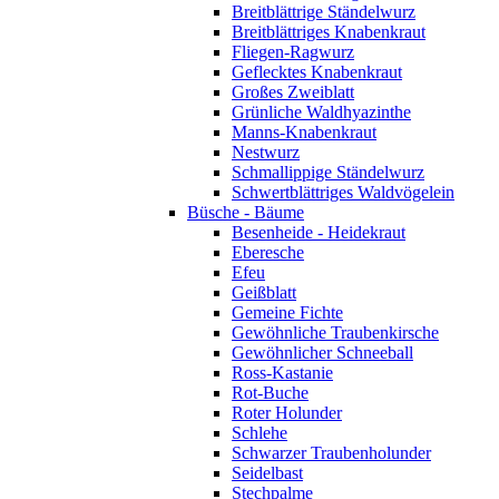
Breitblättrige Ständelwurz
Breitblättriges Knabenkraut
Fliegen-Ragwurz
Geflecktes Knabenkraut
Großes Zweiblatt
Grünliche Waldhyazinthe
Manns-Knabenkraut
Nestwurz
Schmallippige Ständelwurz
Schwertblättriges Waldvögelein
Büsche - Bäume
Besenheide - Heidekraut
Eberesche
Efeu
Geißblatt
Gemeine Fichte
Gewöhnliche Traubenkirsche
Gewöhnlicher Schneeball
Ross-Kastanie
Rot-Buche
Roter Holunder
Schlehe
Schwarzer Traubenholunder
Seidelbast
Stechpalme