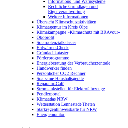
Informations- und Warnsysteme
Rechtliche Grundlagen und
Eigenverantwortung
Weitere Informationen
Übersicht Klimaschutzaktivitäten
Klimaagentur im Kreis Olpe
Klimakampagne »Klimaschutz mit BRAvour«
Ökoprofit
Solarpotenzialkataster
Erdwärme-Check
Gründachkataster
Förderprogramme
Energieberatung der Verbraucherzentrale
Handwerker finden
Persönlicher CO2-Rechner
Sparsame Haushaltsgeräte
Reparatur-Café
Stromtankstellen für Elektrofahrzeuge
Pendlerportal
Klimaatlas NRW
Wetterstation Lennestadt-Theten
Starkregenhinweiskarte für NRW
Energiemonitor