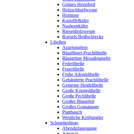
Grünes Heupferd
Holzschlupfwespe
Hornisse
Kartoffelkäfer
Nashornkäfer
Riesenholzwespe
Roesels Beißschrecke
Libellen
Azurjungfern
Blauflügel-Prachtlibelle
Blaugrüne Mosaikjungfer
Federlibelle
Feuerlibelle
Frühe Adonislibelle
Gebänderte Prachtlibelle
Gemeine Heidelibelle
Große Königslibelle
Große Pechlibelle
Großer Blaupfeil
Großes Granatauge
Plattbauch
Westliche Keiljungfer
Schmetterlinge
Abendpfauenauge
Admiral