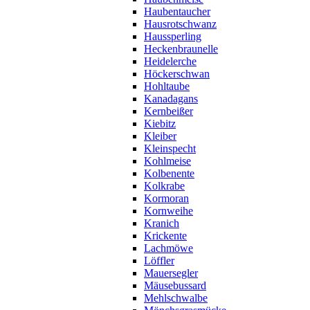
Haubentaucher
Hausrotschwanz
Haussperling
Heckenbraunelle
Heidelerche
Höckerschwan
Hohltaube
Kanadagans
Kernbeißer
Kiebitz
Kleiber
Kleinspecht
Kohlmeise
Kolbenente
Kolkrabe
Kormoran
Kornweihe
Kranich
Krickente
Lachmöwe
Löffler
Mauersegler
Mäusebussard
Mehlschwalbe