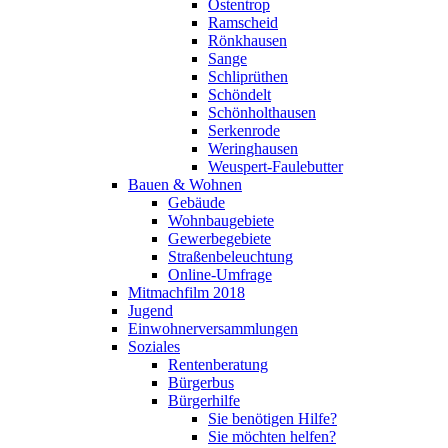
Ostentrop
Ramscheid
Rönkhausen
Sange
Schliprüthen
Schöndelt
Schönholthausen
Serkenrode
Weringhausen
Weuspert-Faulebutter
Bauen & Wohnen
Gebäude
Wohnbaugebiete
Gewerbegebiete
Straßenbeleuchtung
Online-Umfrage
Mitmachfilm 2018
Jugend
Einwohnerversammlungen
Soziales
Rentenberatung
Bürgerbus
Bürgerhilfe
Sie benötigen Hilfe?
Sie möchten helfen?