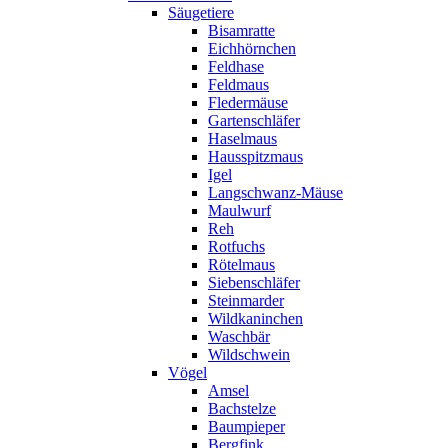
Säugetiere
Bisamratte
Eichhörnchen
Feldhase
Feldmaus
Fledermäuse
Gartenschläfer
Haselmaus
Hausspitzmaus
Igel
Langschwanz-Mäuse
Maulwurf
Reh
Rotfuchs
Rötelmaus
Siebenschläfer
Steinmarder
Wildkaninchen
Waschbär
Wildschwein
Vögel
Amsel
Bachstelze
Baumpieper
Bergfink