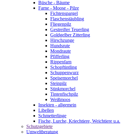
Büsche - Bäume
Farne - Moose - Pilze
Fichtenspargel
Flaschenstäubling
Fliegenpilz
Gestreifter Teuerling
Goldgelber Zitterling
Hirschzunge
Hundsrute
Mondraute
Pfifferling
Rippenfarn
Schopftintling
Schuppenwurz
Speisemorchel
Steinpilz
Stinkmorchel
Tintenfischpilz
Weißmoos
Insekten - allgemein
Libellen
Schmetterlinge
Fische, Lurche, Kriechtiere, Weichtiere u.a.
Schutzgebiete
Umweltberatung