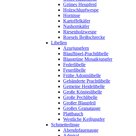
Grünes Heupferd
Holzschlupfwespe
Hornisse
Kartoffelkäfer
Nashornkäfer
Riesenholzwespe
Roesels Beißschrecke
Libellen
Azurjungfern
Blauflügel-Prachtlibelle
Blaugrüne Mosaikjungfer
Federlibelle
Feuerlibelle
Frühe Adonislibelle
Gebänderte Prachtlibelle
Gemeine Heidelibelle
Große Königslibelle
Große Pechlibelle
Großer Blaupfeil
Großes Granatauge
Plattbauch
Westliche Keiljungfer
Schmetterlinge
Abendpfauenauge
Admiral