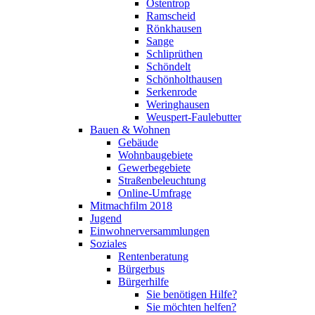
Ostentrop
Ramscheid
Rönkhausen
Sange
Schliprüthen
Schöndelt
Schönholthausen
Serkenrode
Weringhausen
Weuspert-Faulebutter
Bauen & Wohnen
Gebäude
Wohnbaugebiete
Gewerbegebiete
Straßenbeleuchtung
Online-Umfrage
Mitmachfilm 2018
Jugend
Einwohnerversammlungen
Soziales
Rentenberatung
Bürgerbus
Bürgerhilfe
Sie benötigen Hilfe?
Sie möchten helfen?