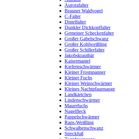
Aurorafalter
Brauner Waldvogel
C-Falter
Distelfalter
Dunkler Dickkopffalter
Gemeiner Scheckenfalter
Großer Gabelschwanz
Großer Kohlweißling
Großer Schillerfalter
Jakobskrautbär
Kaisermantel
Kiefernschwärmer
Kleiner Frostspanner
Kleiner Fuchs
Kleiner Weinschwärmer
Kleines Nachtpfauenauge
Landkärtchen
Lindenschwärmer
Mauerfuchs
Nagelfleck
Pappelschwärmer
Raps-Weißling
Schwalbenschwanz
Streckfuß