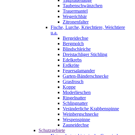
Tagpfauenauge
Taubenschwänzchen
Trauermantel
Wegerichbär
Zitronenfalter
Fische, Lurche, Kriechtiere, Weichtiere
u.a.
Bergeidechse
Bergmolch
Blindschleiche
Dreistachliger Stichling
Edelkrebs
Erdkröte
Feuersalamander
Garten-Bänderschnecke
Grasfrosch
Koppe
Moderlieschen
Ringelnatter
Schlingnatter
Veränderliche Krabbenspinne
Weinbergschnecke
Wespenspinne
Zauneidechse
Schutzgebiete