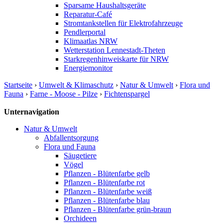
Sparsame Haushaltsgeräte
Reparatur-Café
Stromtankstellen für Elektrofahrzeuge
Pendlerportal
Klimaatlas NRW
Wetterstation Lennestadt-Theten
Starkregenhinweiskarte für NRW
Energiemonitor
Startseite
›
Umwelt & Klimaschutz
›
Natur & Umwelt
›
Flora und
Fauna
›
Farne - Moose - Pilze
›
Fichtenspargel
Unternavigation
Natur & Umwelt
Abfallentsorgung
Flora und Fauna
Säugetiere
Vögel
Pflanzen - Blütenfarbe gelb
Pflanzen - Blütenfarbe rot
Pflanzen - Blütenfarbe weiß
Pflanzen - Blütenfarbe blau
Pflanzen - Blütenfarbe grün-braun
Orchideen