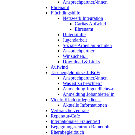
Ansprechpartner/-innen
Ehrenamt
Flüchtlingshilfe
Netzwerk Integration
Caritas Aufwind
Ehrenamt
Unterkünfte
Jugendarbeit
Soziale Arbeit an Schulen
Ansprechpartner
Wir suchen...
Download & Links
Aufwind
Taschengeldbörse TaBöFi
Ansprechpartner/-innen
Was ist zu beachten?
Anmeldung Jugendliche/-r
Anmeldung Jobanbieter/-in
Viento Kinderpflegedienst
Aktuelle Informationen
Verbraucherzentrale
Reparatur-Café
Internationaler Frauentreff
Begegnungszentrum Bamenohl
Elternbegleitbuch