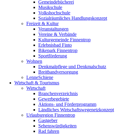
Gemeindebücherei
Musikschule
Volkshochschule
Sozialräumliches Handlungskonzept
Freizeit & Kultur
Veranstaltungen
Vereine & Verbände
Kulturgemeinde Finnentrop
Erlebnisbad Finto
Bikepark Finnentrop
Sportförderung
Wohnen
Denkmalpflege und Denkmalschutz
Breitbandversorgung
LenneSchiene
Wirtschaft & Tourismus
Wirtschaft
Branchenverzeichnis
Gewerbegebiete
Aktions- und Förderprogramm
Ländliches Wirtschaftswegenetzkonzept
Urlaubsregion Finnentrop
Gastgeber
Sehenswürdigkeiten
Rad fahren