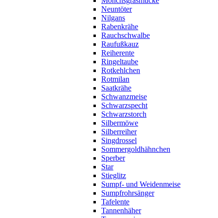
Mönchsgrasmücke
Neuntöter
Nilgans
Rabenkrähe
Rauchschwalbe
Raufußkauz
Reiherente
Ringeltaube
Rotkehlchen
Rotmilan
Saatkrähe
Schwanzmeise
Schwarzspecht
Schwarzstorch
Silbermöwe
Silberreiher
Singdrossel
Sommergoldhähnchen
Sperber
Star
Stieglitz
Sumpf- und Weidenmeise
Sumpfrohrsänger
Tafelente
Tannenhäher