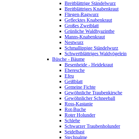
Breitblättrige Ständelwurz
Breitblättriges Knabenkraut
Fliegen-Ragwurz
Geflecktes Knabenkraut
Großes Zweiblatt
Grünliche Waldhyazinthe
Manns-Knabenkraut
Nestwurz
Schmallippige Ständelwurz
Schwertblättriges Waldvögelein
Büsche - Bäume
Besenheide - Heidekraut
Eberesche
Efeu
Geißblatt
Gemeine Fichte
Gewöhnliche Traubenkirsche
Gewöhnlicher Schneeball
Ross-Kastanie
Rot-Buche
Roter Holunder
Schlehe
Schwarzer Traubenholunder
Seidelbast
Stechpalme