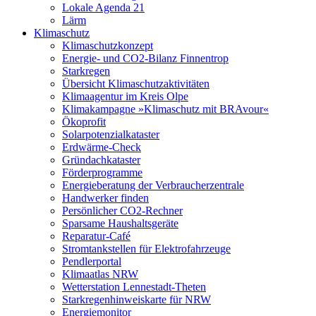
Lokale Agenda 21
Lärm
Klimaschutz
Klimaschutzkonzept
Energie- und CO2-Bilanz Finnentrop
Starkregen
Übersicht Klimaschutzaktivitäten
Klimaagentur im Kreis Olpe
Klimakampagne »Klimaschutz mit BRAvour«
Ökoprofit
Solarpotenzialkataster
Erdwärme-Check
Gründachkataster
Förderprogramme
Energieberatung der Verbraucherzentrale
Handwerker finden
Persönlicher CO2-Rechner
Sparsame Haushaltsgeräte
Reparatur-Café
Stromtankstellen für Elektrofahrzeuge
Pendlerportal
Klimaatlas NRW
Wetterstation Lennestadt-Theten
Starkregenhinweiskarte für NRW
Energiemonitor