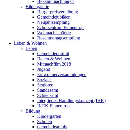
Bekanntmachungen
Bildergalerie
Bürgerpreisverleihung
Gemeindejubiläen
Neujahrsempfang
Schulzentrum Finnentrop
Weihnachtsmärkte
Rosenmontagsempfang
Leben & Wohnen
Leben
Gemeindeportrait
Bauen & Wohnen
Mitmachfilm 2018
Jugend
Einwohnerversammlungen
Soziales
Senioren
Standesamt
Schiedsamt
Integriertes Handlungskonzept (IHK)
IKEK Finnentrop
Bildung
Kindergärten
Schulen
Gemeindearchiv