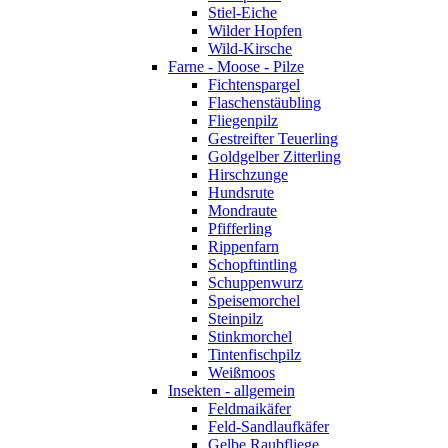
Stiel-Eiche
Wilder Hopfen
Wild-Kirsche
Farne - Moose - Pilze
Fichtenspargel
Flaschenstäubling
Fliegenpilz
Gestreifter Teuerling
Goldgelber Zitterling
Hirschzunge
Hundsrute
Mondraute
Pfifferling
Rippenfarn
Schopftintling
Schuppenwurz
Speisemorchel
Steinpilz
Stinkmorchel
Tintenfischpilz
Weißmoos
Insekten - allgemein
Feldmaikäfer
Feld-Sandlaufkäfer
Gelbe Raubfliege