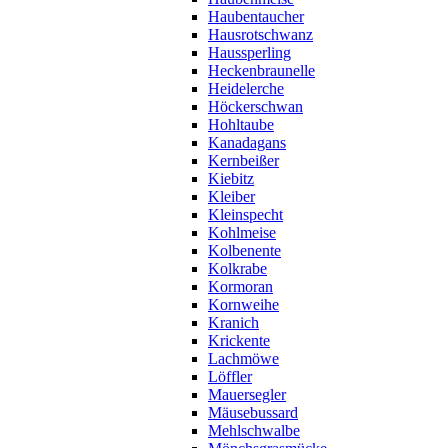
Haubentaucher
Hausrotschwanz
Haussperling
Heckenbraunelle
Heidelerche
Höckerschwan
Hohltaube
Kanadagans
Kernbeißer
Kiebitz
Kleiber
Kleinspecht
Kohlmeise
Kolbenente
Kolkrabe
Kormoran
Kornweihe
Kranich
Krickente
Lachmöwe
Löffler
Mauersegler
Mäusebussard
Mehlschwalbe