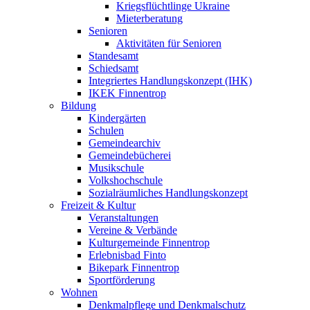
Kriegsflüchtlinge Ukraine
Mieterberatung
Senioren
Aktivitäten für Senioren
Standesamt
Schiedsamt
Integriertes Handlungskonzept (IHK)
IKEK Finnentrop
Bildung
Kindergärten
Schulen
Gemeindearchiv
Gemeindebücherei
Musikschule
Volkshochschule
Sozialräumliches Handlungskonzept
Freizeit & Kultur
Veranstaltungen
Vereine & Verbände
Kulturgemeinde Finnentrop
Erlebnisbad Finto
Bikepark Finnentrop
Sportförderung
Wohnen
Denkmalpflege und Denkmalschutz