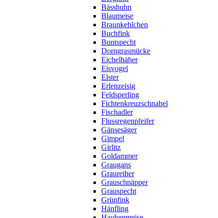
Bässhuhn
Blaumeise
Braunkehlchen
Buchfink
Buntspecht
Dorngrasmücke
Eichelhäher
Eisvogel
Elster
Erlenzeisig
Feldsperling
Fichtenkreuzschnabel
Fischadler
Flussregenpfeifer
Gänsesäger
Gimpel
Girlitz
Goldammer
Graugans
Graureiher
Grauschnäpper
Grauspecht
Grünfink
Hänfling
Haubenmeise