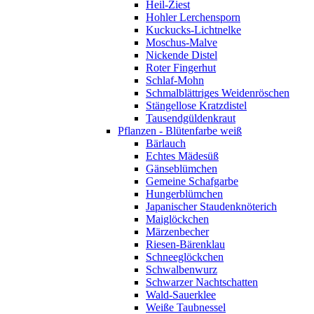
Heil-Ziest
Hohler Lerchensporn
Kuckucks-Lichtnelke
Moschus-Malve
Nickende Distel
Roter Fingerhut
Schlaf-Mohn
Schmalblättriges Weidenröschen
Stängellose Kratzdistel
Tausendgüldenkraut
Pflanzen - Blütenfarbe weiß
Bärlauch
Echtes Mädesüß
Gänseblümchen
Gemeine Schafgarbe
Hungerblümchen
Japanischer Staudenknöterich
Maiglöckchen
Märzenbecher
Riesen-Bärenklau
Schneeglöckchen
Schwalbenwurz
Schwarzer Nachtschatten
Wald-Sauerklee
Weiße Taubnessel