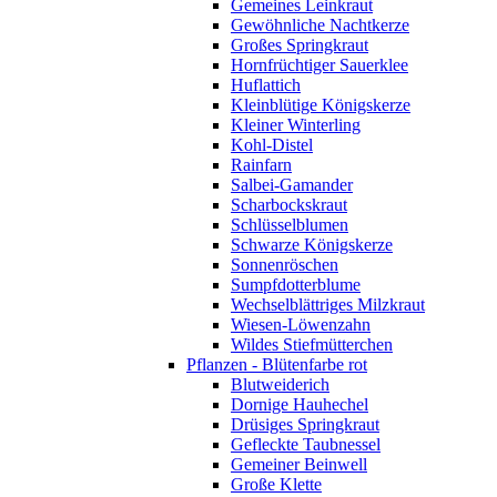
Gemeines Leinkraut
Gewöhnliche Nachtkerze
Großes Springkraut
Hornfrüchtiger Sauerklee
Huflattich
Kleinblütige Königskerze
Kleiner Winterling
Kohl-Distel
Rainfarn
Salbei-Gamander
Scharbockskraut
Schlüsselblumen
Schwarze Königskerze
Sonnenröschen
Sumpfdotterblume
Wechselblättriges Milzkraut
Wiesen-Löwenzahn
Wildes Stiefmütterchen
Pflanzen - Blütenfarbe rot
Blutweiderich
Dornige Hauhechel
Drüsiges Springkraut
Gefleckte Taubnessel
Gemeiner Beinwell
Große Klette