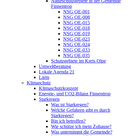
Naturschutzgebiete in der Gemeinde
Finnentrop
NSG OE-001
NSG OE-008
NSG OE-015
NSG OE-018
NSG OE-019
NSG OE-023
NSG OE-024
NSG OE-033
NSG OE-035
Schutzgebiete im Kreis Olpe
Umweltberatung
Lokale Agenda 21
Lärm
Klimaschutz
Klimaschutzkonzept
Energie- und CO2-Bilanz Finnentrop
Starkregen
Was ist Starkregen?
Welche Gefahren gibt es durch
Starkregen?
Bin ich betroffen?
Wie schütze ich mein Zuhause?
Was unternimmt die Gemeinde?