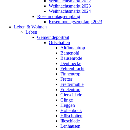
Weihnachtsmarkt 2022
Weihnachtsmarkt 2023
Weihnachtsmarkt 2024
Rosenmontagsempfang
Rosenmontagsempfang 2023
Leben & Wohnen
Leben
Gemeindeportrait
Ortschaften
Altfinnentrop
Bamenohl
Bausenrode
Deutmecke
Fehrenbracht
Finnentrop
Fretter
Frettermühle
Frielentrop
Gierschlade
Glinge
Heggen
Hollenbock
Hülschotten
Illeschlade
Lenhausen