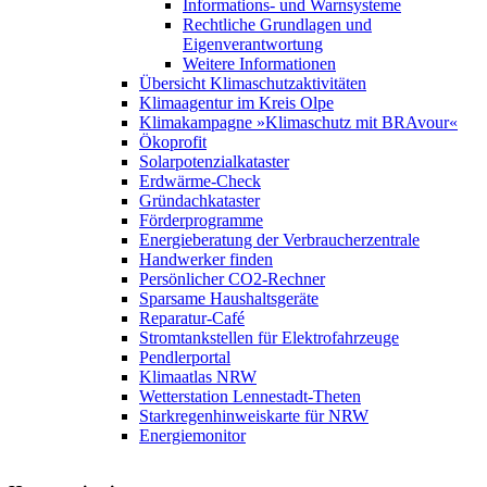
Informations- und Warnsysteme
Rechtliche Grundlagen und
Eigenverantwortung
Weitere Informationen
Übersicht Klimaschutzaktivitäten
Klimaagentur im Kreis Olpe
Klimakampagne »Klimaschutz mit BRAvour«
Ökoprofit
Solarpotenzialkataster
Erdwärme-Check
Gründachkataster
Förderprogramme
Energieberatung der Verbraucherzentrale
Handwerker finden
Persönlicher CO2-Rechner
Sparsame Haushaltsgeräte
Reparatur-Café
Stromtankstellen für Elektrofahrzeuge
Pendlerportal
Klimaatlas NRW
Wetterstation Lennestadt-Theten
Starkregenhinweiskarte für NRW
Energiemonitor