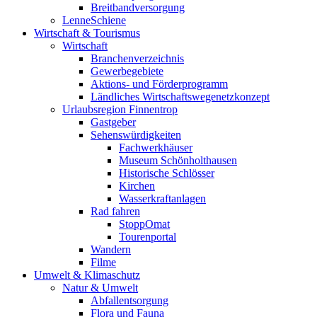
Breitbandversorgung
LenneSchiene
Wirtschaft & Tourismus
Wirtschaft
Branchenverzeichnis
Gewerbegebiete
Aktions- und Förderprogramm
Ländliches Wirtschaftswegenetzkonzept
Urlaubsregion Finnentrop
Gastgeber
Sehenswürdigkeiten
Fachwerkhäuser
Museum Schönholthausen
Historische Schlösser
Kirchen
Wasserkraftanlagen
Rad fahren
StoppOmat
Tourenportal
Wandern
Filme
Umwelt & Klimaschutz
Natur & Umwelt
Abfallentsorgung
Flora und Fauna