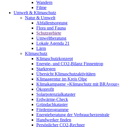
Wandern
Filme
Umwelt & Klimaschutz
Natur & Umwelt
Abfallentsorgung
Flora und Fauna
Schutzgebiete
Umweltberatung
Lokale Agenda 21
Lärm
Klimaschutz
Klimaschutzkonzept
Energie- und CO2-Bilanz Finnentrop
Starkregen
Übersicht Klimaschutzaktivitäten
Klimaagentur im Kreis Olpe
Klimakampagne »Klimaschutz mit BRAvour«
Ökoprofit
Solarpotenzialkataster
Erdwärme-Check
Gründachkataster
Förderprogramme
Energieberatung der Verbraucherzentrale
Handwerker finden
Persönlicher CO2-Rechner