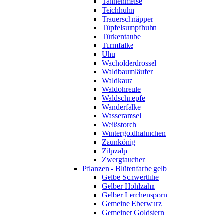
Tannenmeise
Teichhuhn
Trauerschnäpper
Tüpfelsumpfhuhn
Türkentaube
Turmfalke
Uhu
Wacholderdrossel
Waldbaumläufer
Waldkauz
Waldohreule
Waldschnepfe
Wanderfalke
Wasseramsel
Weißstorch
Wintergoldhähnchen
Zaunkönig
Zilpzalp
Zwergtaucher
Pflanzen - Blütenfarbe gelb
Gelbe Schwertlilie
Gelber Hohlzahn
Gelber Lerchensporn
Gemeine Eberwurz
Gemeiner Goldstern