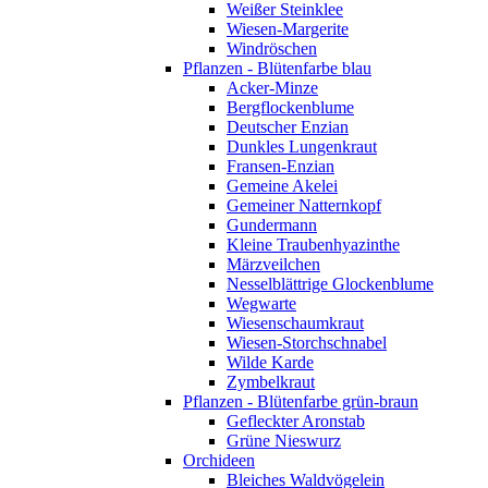
Weißer Steinklee
Wiesen-Margerite
Windröschen
Pflanzen - Blütenfarbe blau
Acker-Minze
Bergflockenblume
Deutscher Enzian
Dunkles Lungenkraut
Fransen-Enzian
Gemeine Akelei
Gemeiner Natternkopf
Gundermann
Kleine Traubenhyazinthe
Märzveilchen
Nesselblättrige Glockenblume
Wegwarte
Wiesenschaumkraut
Wiesen-Storchschnabel
Wilde Karde
Zymbelkraut
Pflanzen - Blütenfarbe grün-braun
Gefleckter Aronstab
Grüne Nieswurz
Orchideen
Bleiches Waldvögelein