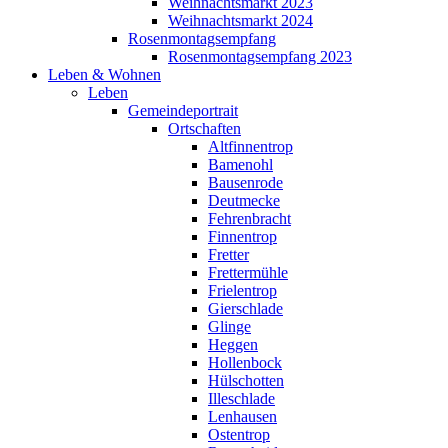
Weihnachtsmarkt 2023
Weihnachtsmarkt 2024
Rosenmontagsempfang
Rosenmontagsempfang 2023
Leben & Wohnen
Leben
Gemeindeportrait
Ortschaften
Altfinnentrop
Bamenohl
Bausenrode
Deutmecke
Fehrenbracht
Finnentrop
Fretter
Frettermühle
Frielentrop
Gierschlade
Glinge
Heggen
Hollenbock
Hülschotten
Illeschlade
Lenhausen
Ostentrop