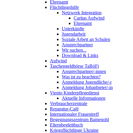
Ehrenamt
Flüchtlingshilfe
Netzwerk Integration
Caritas Aufwind
Ehrenamt
Unterkünfte
Jugendarbeit
Soziale Arbeit an Schulen
Ansprechpartner
Wir suchen...
Download & Links
Aufwind
Taschengeldbörse TaBöFi
Ansprechpartner/-innen
Was ist zu beachten?
Anmeldung Jugendliche/-r
Anmeldung Jobanbieter/-in
Viento Kinderpflegedienst
Aktuelle Informationen
Verbraucherzentrale
Reparatur-Café
Internationaler Frauentreff
Begegnungszentrum Bamenohl
Elternbegleitbuch
Kriegsflüchtlinge Ukraine