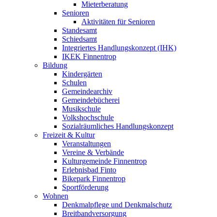
Mieterberatung
Senioren
Aktivitäten für Senioren
Standesamt
Schiedsamt
Integriertes Handlungskonzept (IHK)
IKEK Finnentrop
Bildung
Kindergärten
Schulen
Gemeindearchiv
Gemeindebücherei
Musikschule
Volkshochschule
Sozialräumliches Handlungskonzept
Freizeit & Kultur
Veranstaltungen
Vereine & Verbände
Kulturgemeinde Finnentrop
Erlebnisbad Finto
Bikepark Finnentrop
Sportförderung
Wohnen
Denkmalpflege und Denkmalschutz
Breitbandversorgung