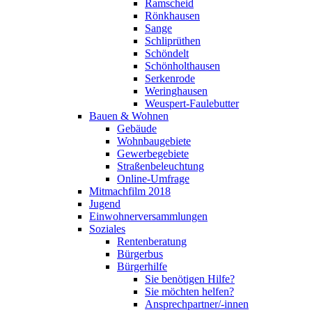
Ramscheid
Rönkhausen
Sange
Schliprüthen
Schöndelt
Schönholthausen
Serkenrode
Weringhausen
Weuspert-Faulebutter
Bauen & Wohnen
Gebäude
Wohnbaugebiete
Gewerbegebiete
Straßenbeleuchtung
Online-Umfrage
Mitmachfilm 2018
Jugend
Einwohnerversammlungen
Soziales
Rentenberatung
Bürgerbus
Bürgerhilfe
Sie benötigen Hilfe?
Sie möchten helfen?
Ansprechpartner/-innen