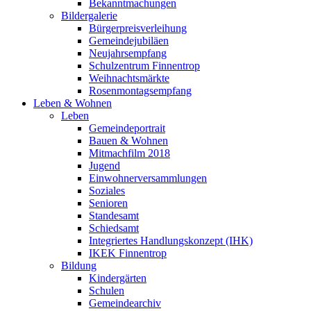
Bekanntmachungen
Bildergalerie
Bürgerpreisverleihung
Gemeindejubiläen
Neujahrsempfang
Schulzentrum Finnentrop
Weihnachtsmärkte
Rosenmontagsempfang
Leben & Wohnen
Leben
Gemeindeportrait
Bauen & Wohnen
Mitmachfilm 2018
Jugend
Einwohnerversammlungen
Soziales
Senioren
Standesamt
Schiedsamt
Integriertes Handlungskonzept (IHK)
IKEK Finnentrop
Bildung
Kindergärten
Schulen
Gemeindearchiv