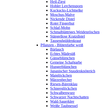
Heil-Ziest
Hohler Lerchensporn
Kuckucks-Lichtnelke
Moschus-Malve
Nickende Distel
Roter Fingerhut
Schlaf-Mohn
Schmalblättriges Weidenröschen
Stängellose Kratzdistel
Tausendgüldenkraut
Pflanzen - Blütenfarbe weiß
Bärlauch
Echtes Mädesüß
Gänseblümchen
Gemeine Schafgarbe
Hungerblümchen
Japanischer Staudenknöterich
Maiglöckchen
Märzenbecher
Riesen-Bärenklau
Schneeglöckchen
Schwalbenwurz
Schwarzer Nachtschatten
Wald-Sauerklee
Weiße Taubnessel