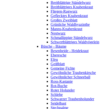
Breitblättrige Ständelwurz
Breitblättriges Knabenkraut
Fliegen-Ragwurz
Geflecktes Knabenkraut
Großes Zweiblatt
Grünliche Waldhyazinthe
Manns-Knabenkraut
Nestwurz
Schmallippige Ständelwurz
Schwertblättriges Waldvögelein
Büsche - Bäume
Besenheide - Heidekraut
Eberesche
Efeu
Geißblatt
Gemeine Fichte
Gewöhnliche Traubenkirsche
Gewöhnlicher Schneeball
Ross-Kastanie
Rot-Buche
Roter Holunder
Schlehe
Schwarzer Traubenholunder
Seidelbast
Stechpalme