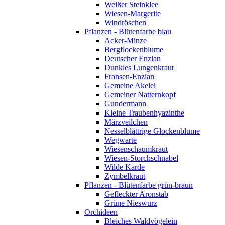
Weißer Steinklee
Wiesen-Margerite
Windröschen
Pflanzen - Blütenfarbe blau
Acker-Minze
Bergflockenblume
Deutscher Enzian
Dunkles Lungenkraut
Fransen-Enzian
Gemeine Akelei
Gemeiner Natternkopf
Gundermann
Kleine Traubenhyazinthe
Märzveilchen
Nesselblättrige Glockenblume
Wegwarte
Wiesenschaumkraut
Wiesen-Storchschnabel
Wilde Karde
Zymbelkraut
Pflanzen - Blütenfarbe grün-braun
Gefleckter Aronstab
Grüne Nieswurz
Orchideen
Bleiches Waldvögelein