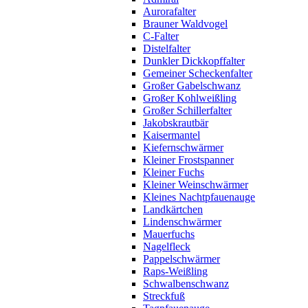
Aurorafalter
Brauner Waldvogel
C-Falter
Distelfalter
Dunkler Dickkopffalter
Gemeiner Scheckenfalter
Großer Gabelschwanz
Großer Kohlweißling
Großer Schillerfalter
Jakobskrautbär
Kaisermantel
Kiefernschwärmer
Kleiner Frostspanner
Kleiner Fuchs
Kleiner Weinschwärmer
Kleines Nachtpfauenauge
Landkärtchen
Lindenschwärmer
Mauerfuchs
Nagelfleck
Pappelschwärmer
Raps-Weißling
Schwalbenschwanz
Streckfuß