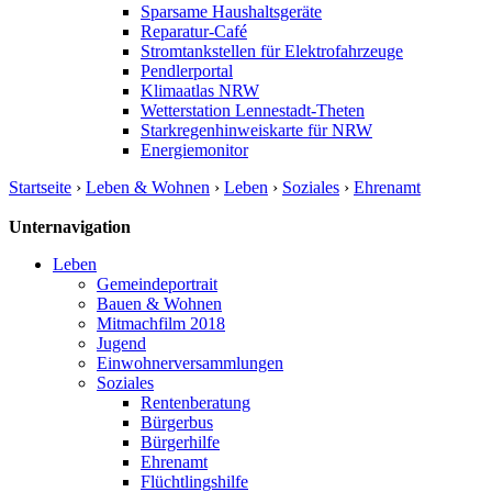
Sparsame Haushaltsgeräte
Reparatur-Café
Stromtankstellen für Elektrofahrzeuge
Pendlerportal
Klimaatlas NRW
Wetterstation Lennestadt-Theten
Starkregenhinweiskarte für NRW
Energiemonitor
Startseite
›
Leben & Wohnen
›
Leben
›
Soziales
›
Ehrenamt
Unternavigation
Leben
Gemeindeportrait
Bauen & Wohnen
Mitmachfilm 2018
Jugend
Einwohnerversammlungen
Soziales
Rentenberatung
Bürgerbus
Bürgerhilfe
Ehrenamt
Flüchtlingshilfe