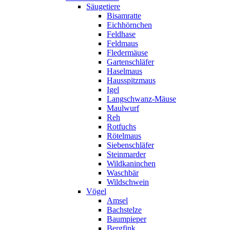
Säugetiere
Bisamratte
Eichhörnchen
Feldhase
Feldmaus
Fledermäuse
Gartenschläfer
Haselmaus
Hausspitzmaus
Igel
Langschwanz-Mäuse
Maulwurf
Reh
Rotfuchs
Rötelmaus
Siebenschläfer
Steinmarder
Wildkaninchen
Waschbär
Wildschwein
Vögel
Amsel
Bachstelze
Baumpieper
Bergfink