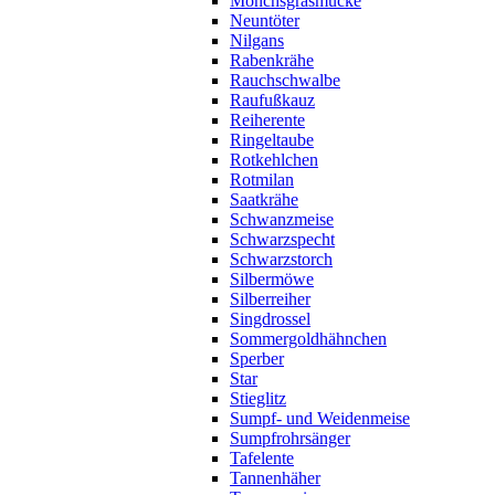
Mönchsgrasmücke
Neuntöter
Nilgans
Rabenkrähe
Rauchschwalbe
Raufußkauz
Reiherente
Ringeltaube
Rotkehlchen
Rotmilan
Saatkrähe
Schwanzmeise
Schwarzspecht
Schwarzstorch
Silbermöwe
Silberreiher
Singdrossel
Sommergoldhähnchen
Sperber
Star
Stieglitz
Sumpf- und Weidenmeise
Sumpfrohrsänger
Tafelente
Tannenhäher