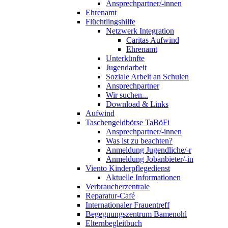
Ansprechpartner/-innen
Ehrenamt
Flüchtlingshilfe
Netzwerk Integration
Caritas Aufwind
Ehrenamt
Unterkünfte
Jugendarbeit
Soziale Arbeit an Schulen
Ansprechpartner
Wir suchen...
Download & Links
Aufwind
Taschengeldbörse TaBöFi
Ansprechpartner/-innen
Was ist zu beachten?
Anmeldung Jugendliche/-r
Anmeldung Jobanbieter/-in
Viento Kinderpflegedienst
Aktuelle Informationen
Verbraucherzentrale
Reparatur-Café
Internationaler Frauentreff
Begegnungszentrum Bamenohl
Elternbegleitbuch