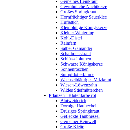
Gemeines Leinkraut
Gewöhnliche Nachtkerze
Großes Springkraut
Hornfrüchtiger Sauerklee
Huflattich
Kleinblütige Königskerze
Kleiner Winterling
Kohl-Distel
Rainfarn
Salbei-Gamander
Scharbockskraut
Schlüsselblumen
Schwarze Königskerze
Sonnenröschen
Sumpfdotterblume
Wechselblättriges Milzkraut
Wiesen-Löwenzahn
Wildes Stiefmütterchen
Pflanzen - Blütenfarbe rot
Blutweiderich
Dornige Hauhechel
Drüsiges Springkraut
Gefleckte Taubnessel
Gemeiner Beinwell
Große Klette