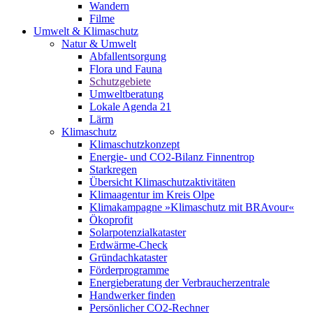
Wandern
Filme
Umwelt & Klimaschutz
Natur & Umwelt
Abfallentsorgung
Flora und Fauna
Schutzgebiete
Umweltberatung
Lokale Agenda 21
Lärm
Klimaschutz
Klimaschutzkonzept
Energie- und CO2-Bilanz Finnentrop
Starkregen
Übersicht Klimaschutzaktivitäten
Klimaagentur im Kreis Olpe
Klimakampagne »Klimaschutz mit BRAvour«
Ökoprofit
Solarpotenzialkataster
Erdwärme-Check
Gründachkataster
Förderprogramme
Energieberatung der Verbraucherzentrale
Handwerker finden
Persönlicher CO2-Rechner