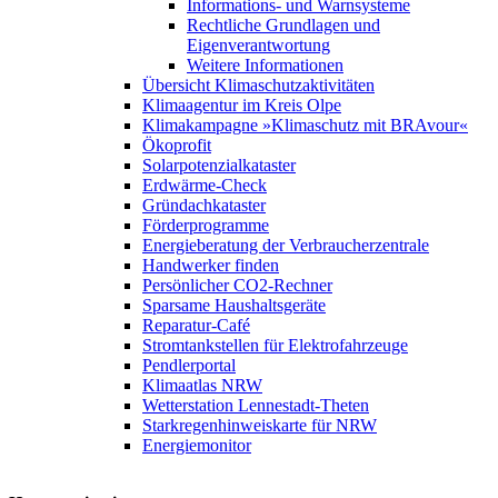
Informations- und Warnsysteme
Rechtliche Grundlagen und
Eigenverantwortung
Weitere Informationen
Übersicht Klimaschutzaktivitäten
Klimaagentur im Kreis Olpe
Klimakampagne »Klimaschutz mit BRAvour«
Ökoprofit
Solarpotenzialkataster
Erdwärme-Check
Gründachkataster
Förderprogramme
Energieberatung der Verbraucherzentrale
Handwerker finden
Persönlicher CO2-Rechner
Sparsame Haushaltsgeräte
Reparatur-Café
Stromtankstellen für Elektrofahrzeuge
Pendlerportal
Klimaatlas NRW
Wetterstation Lennestadt-Theten
Starkregenhinweiskarte für NRW
Energiemonitor