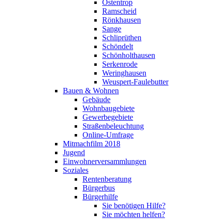
Ostentrop
Ramscheid
Rönkhausen
Sange
Schliprüthen
Schöndelt
Schönholthausen
Serkenrode
Weringhausen
Weuspert-Faulebutter
Bauen & Wohnen
Gebäude
Wohnbaugebiete
Gewerbegebiete
Straßenbeleuchtung
Online-Umfrage
Mitmachfilm 2018
Jugend
Einwohnerversammlungen
Soziales
Rentenberatung
Bürgerbus
Bürgerhilfe
Sie benötigen Hilfe?
Sie möchten helfen?