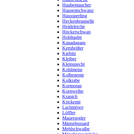
Haubentaucher
Hausrotschwanz
Haussperling
Heckenbraunelle
Heidelerche
Höckerschwan
Hohltaube
Kanadagans
Kernbeißer
Kiebitz
Kleiber
Kleinspecht
Kohlmeise
Kolbenente
Kolkrabe
Kormoran
Kornweihe
Kranich
Krickente
Lachmöwe
Löffler
Mauersegler
Mäusebussard
Mehlschwalbe