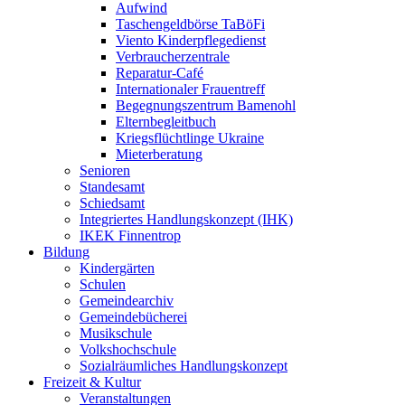
Aufwind
Taschengeldbörse TaBöFi
Viento Kinderpflegedienst
Verbraucherzentrale
Reparatur-Café
Internationaler Frauentreff
Begegnungszentrum Bamenohl
Elternbegleitbuch
Kriegsflüchtlinge Ukraine
Mieterberatung
Senioren
Standesamt
Schiedsamt
Integriertes Handlungskonzept (IHK)
IKEK Finnentrop
Bildung
Kindergärten
Schulen
Gemeindearchiv
Gemeindebücherei
Musikschule
Volkshochschule
Sozialräumliches Handlungskonzept
Freizeit & Kultur
Veranstaltungen