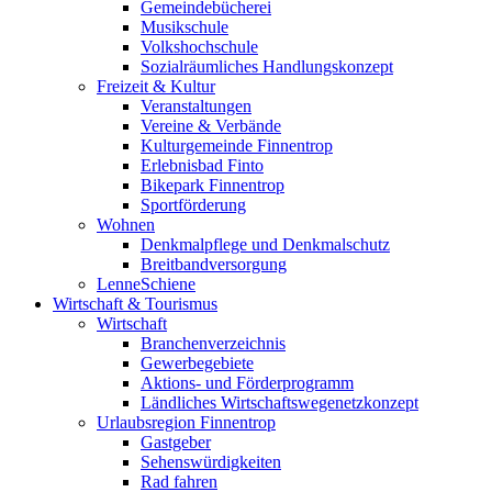
Gemeindebücherei
Musikschule
Volkshochschule
Sozialräumliches Handlungskonzept
Freizeit & Kultur
Veranstaltungen
Vereine & Verbände
Kulturgemeinde Finnentrop
Erlebnisbad Finto
Bikepark Finnentrop
Sportförderung
Wohnen
Denkmalpflege und Denkmalschutz
Breitbandversorgung
LenneSchiene
Wirtschaft & Tourismus
Wirtschaft
Branchenverzeichnis
Gewerbegebiete
Aktions- und Förderprogramm
Ländliches Wirtschaftswegenetzkonzept
Urlaubsregion Finnentrop
Gastgeber
Sehenswürdigkeiten
Rad fahren