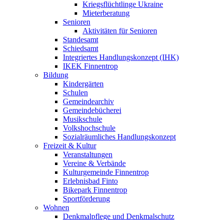
Kriegsflüchtlinge Ukraine
Mieterberatung
Senioren
Aktivitäten für Senioren
Standesamt
Schiedsamt
Integriertes Handlungskonzept (IHK)
IKEK Finnentrop
Bildung
Kindergärten
Schulen
Gemeindearchiv
Gemeindebücherei
Musikschule
Volkshochschule
Sozialräumliches Handlungskonzept
Freizeit & Kultur
Veranstaltungen
Vereine & Verbände
Kulturgemeinde Finnentrop
Erlebnisbad Finto
Bikepark Finnentrop
Sportförderung
Wohnen
Denkmalpflege und Denkmalschutz