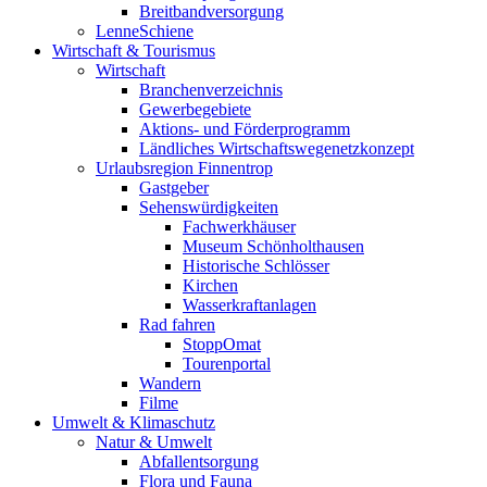
Breitbandversorgung
LenneSchiene
Wirtschaft & Tourismus
Wirtschaft
Branchenverzeichnis
Gewerbegebiete
Aktions- und Förderprogramm
Ländliches Wirtschaftswegenetzkonzept
Urlaubsregion Finnentrop
Gastgeber
Sehenswürdigkeiten
Fachwerkhäuser
Museum Schönholthausen
Historische Schlösser
Kirchen
Wasserkraftanlagen
Rad fahren
StoppOmat
Tourenportal
Wandern
Filme
Umwelt & Klimaschutz
Natur & Umwelt
Abfallentsorgung
Flora und Fauna