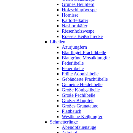
Grünes Heupferd
Holzschlupfwespe
Hornisse
Kartoffelkäfer
Nashornkäfer
Riesenholzwespe
Roesels Beißschrecke
Libellen
Azurjungfern
Blauflügel-Prachtlibelle
Blaugrüne Mosaikjungfer
Federlibelle
Feuerlibelle
Frühe Adonislibelle
Gebänderte Prachtlibelle
Gemeine Heidelibelle
Große Königslibelle
Große Pechlibelle
Großer Blaupfeil
Großes Granatauge
Plattbauch
Westliche Keiljungfer
Schmetterlinge
Abendpfauenauge
Admiral