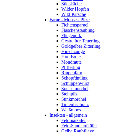
Stiel-Eiche
Wilder Hopfen
Wild-Kirsche
Farne - Moose - Pilze
Fichtenspargel
Flaschenstäubling
Fliegenpilz
Gestreifter Teuerling
Goldgelber Zitterling
Hirschzunge
Hundsrute
Mondraute
Pfifferling
Rippenfarn
Schopftintling
Schuppenwurz
Speisemorchel
Steinpilz
Stinkmorchel
Tintenfischpilz
Weißmoos
Insekten - allgemein
Feldmaikäfer
Feld-Sandlaufkäfer
Gelbe Raubfliege