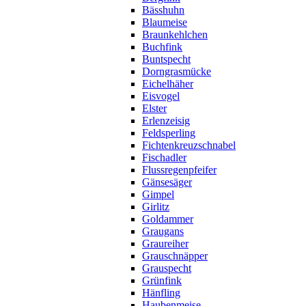
Bässhuhn
Blaumeise
Braunkehlchen
Buchfink
Buntspecht
Dorngrasmücke
Eichelhäher
Eisvogel
Elster
Erlenzeisig
Feldsperling
Fichtenkreuzschnabel
Fischadler
Flussregenpfeifer
Gänsesäger
Gimpel
Girlitz
Goldammer
Graugans
Graureiher
Grauschnäpper
Grauspecht
Grünfink
Hänfling
Haubenmeise