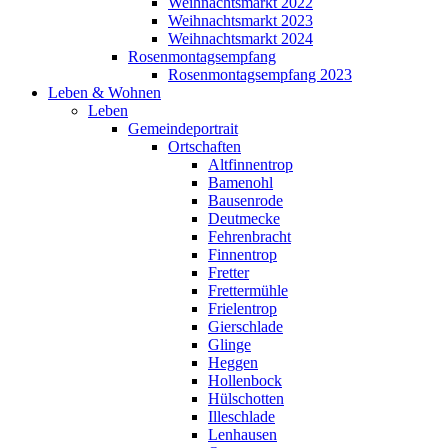
Weihnachtsmarkt 2022
Weihnachtsmarkt 2023
Weihnachtsmarkt 2024
Rosenmontagsempfang
Rosenmontagsempfang 2023
Leben & Wohnen
Leben
Gemeindeportrait
Ortschaften
Altfinnentrop
Bamenohl
Bausenrode
Deutmecke
Fehrenbracht
Finnentrop
Fretter
Frettermühle
Frielentrop
Gierschlade
Glinge
Heggen
Hollenbock
Hülschotten
Illeschlade
Lenhausen