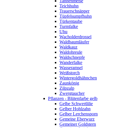
Tannenmeise
Teichhuhn
Trauerschnäpper
Tüpfelsumpfhuhn
Türkentaube
Turmfalke
Uhu
Wacholderdrossel
Waldbaumläufer
Waldkauz
Waldohreule
Waldschnepfe
Wanderfalke
Wasseramsel
Weißstorch
Wintergoldhähnchen
Zaunkönig
Zilpzalp
Zwergtaucher
Pflanzen - Blütenfarbe gelb
Gelbe Schwertlilie
Gelber Hohlzahn
Gelber Lerchensporn
Gemeine Eberwurz
Gemeiner Goldstern