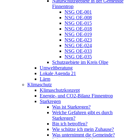
Naturschutzgebiete in der Gemeinde
Finnentrop
NSG OE-001
NSG OE-008
NSG OE-015
NSG OE-018
NSG OE-019
NSG OE-023
NSG OE-024
NSG OE-033
NSG OE-035
Schutzgebiete im Kreis Olpe
Umweltberatung
Lokale Agenda 21
Lärm
Klimaschutz
Klimaschutzkonzept
Energie- und CO2-Bilanz Finnentrop
Starkregen
Was ist Starkregen?
Welche Gefahren gibt es durch
Starkregen?
Bin ich betroffen?
Wie schütze ich mein Zuhause?
Was unternimmt die Gemeinde?