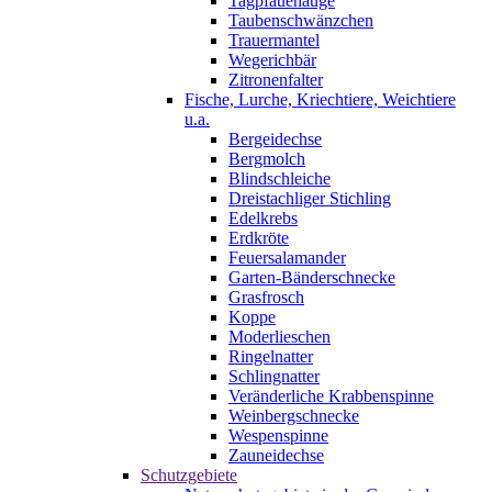
Tagpfauenauge
Taubenschwänzchen
Trauermantel
Wegerichbär
Zitronenfalter
Fische, Lurche, Kriechtiere, Weichtiere
u.a.
Bergeidechse
Bergmolch
Blindschleiche
Dreistachliger Stichling
Edelkrebs
Erdkröte
Feuersalamander
Garten-Bänderschnecke
Grasfrosch
Koppe
Moderlieschen
Ringelnatter
Schlingnatter
Veränderliche Krabbenspinne
Weinbergschnecke
Wespenspinne
Zauneidechse
Schutzgebiete