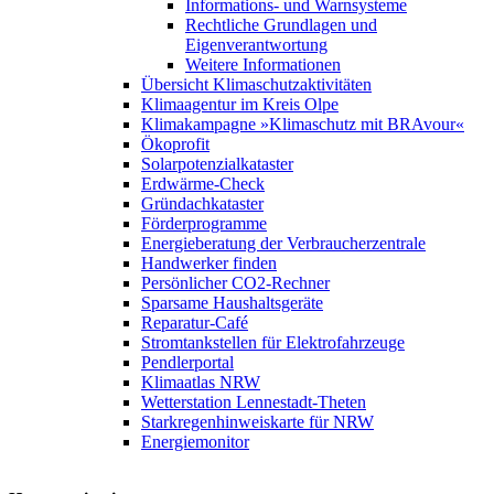
Informations- und Warnsysteme
Rechtliche Grundlagen und
Eigenverantwortung
Weitere Informationen
Übersicht Klimaschutzaktivitäten
Klimaagentur im Kreis Olpe
Klimakampagne »Klimaschutz mit BRAvour«
Ökoprofit
Solarpotenzialkataster
Erdwärme-Check
Gründachkataster
Förderprogramme
Energieberatung der Verbraucherzentrale
Handwerker finden
Persönlicher CO2-Rechner
Sparsame Haushaltsgeräte
Reparatur-Café
Stromtankstellen für Elektrofahrzeuge
Pendlerportal
Klimaatlas NRW
Wetterstation Lennestadt-Theten
Starkregenhinweiskarte für NRW
Energiemonitor