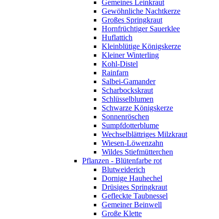
Gemeines Leinkraut
Gewöhnliche Nachtkerze
Großes Springkraut
Hornfrüchtiger Sauerklee
Huflattich
Kleinblütige Königskerze
Kleiner Winterling
Kohl-Distel
Rainfarn
Salbei-Gamander
Scharbockskraut
Schlüsselblumen
Schwarze Königskerze
Sonnenröschen
Sumpfdotterblume
Wechselblättriges Milzkraut
Wiesen-Löwenzahn
Wildes Stiefmütterchen
Pflanzen - Blütenfarbe rot
Blutweiderich
Dornige Hauhechel
Drüsiges Springkraut
Gefleckte Taubnessel
Gemeiner Beinwell
Große Klette