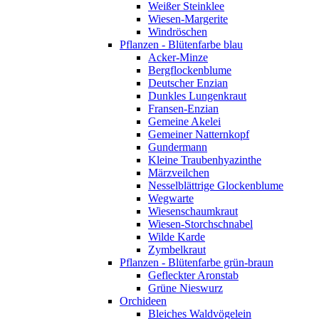
Weißer Steinklee
Wiesen-Margerite
Windröschen
Pflanzen - Blütenfarbe blau
Acker-Minze
Bergflockenblume
Deutscher Enzian
Dunkles Lungenkraut
Fransen-Enzian
Gemeine Akelei
Gemeiner Natternkopf
Gundermann
Kleine Traubenhyazinthe
Märzveilchen
Nesselblättrige Glockenblume
Wegwarte
Wiesenschaumkraut
Wiesen-Storchschnabel
Wilde Karde
Zymbelkraut
Pflanzen - Blütenfarbe grün-braun
Gefleckter Aronstab
Grüne Nieswurz
Orchideen
Bleiches Waldvögelein