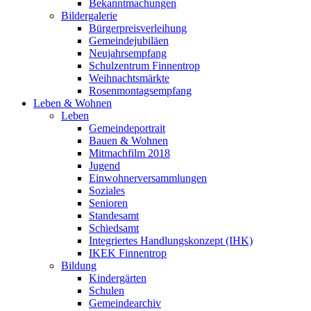
Bekanntmachungen
Bildergalerie
Bürgerpreisverleihung
Gemeindejubiläen
Neujahrsempfang
Schulzentrum Finnentrop
Weihnachtsmärkte
Rosenmontagsempfang
Leben & Wohnen
Leben
Gemeindeportrait
Bauen & Wohnen
Mitmachfilm 2018
Jugend
Einwohnerversammlungen
Soziales
Senioren
Standesamt
Schiedsamt
Integriertes Handlungskonzept (IHK)
IKEK Finnentrop
Bildung
Kindergärten
Schulen
Gemeindearchiv