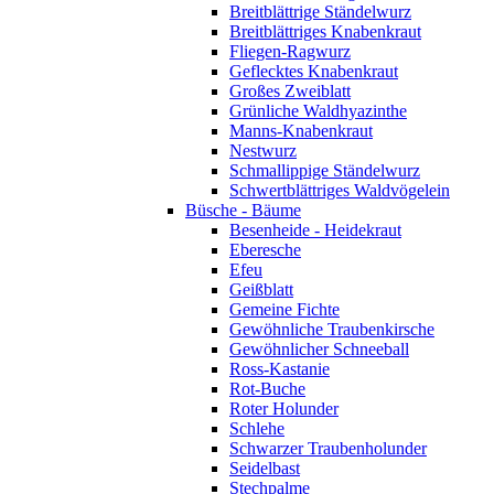
Breitblättrige Ständelwurz
Breitblättriges Knabenkraut
Fliegen-Ragwurz
Geflecktes Knabenkraut
Großes Zweiblatt
Grünliche Waldhyazinthe
Manns-Knabenkraut
Nestwurz
Schmallippige Ständelwurz
Schwertblättriges Waldvögelein
Büsche - Bäume
Besenheide - Heidekraut
Eberesche
Efeu
Geißblatt
Gemeine Fichte
Gewöhnliche Traubenkirsche
Gewöhnlicher Schneeball
Ross-Kastanie
Rot-Buche
Roter Holunder
Schlehe
Schwarzer Traubenholunder
Seidelbast
Stechpalme