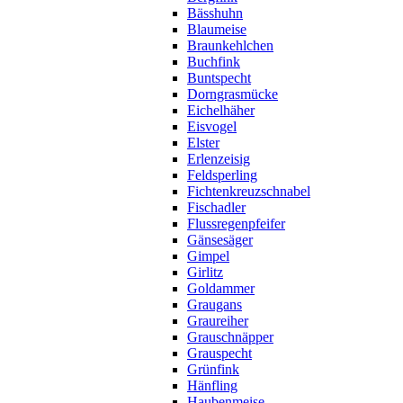
Bässhuhn
Blaumeise
Braunkehlchen
Buchfink
Buntspecht
Dorngrasmücke
Eichelhäher
Eisvogel
Elster
Erlenzeisig
Feldsperling
Fichtenkreuzschnabel
Fischadler
Flussregenpfeifer
Gänsesäger
Gimpel
Girlitz
Goldammer
Graugans
Graureiher
Grauschnäpper
Grauspecht
Grünfink
Hänfling
Haubenmeise