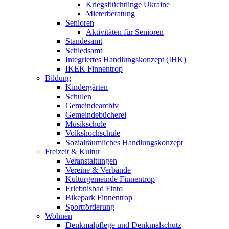
Kriegsflüchtlinge Ukraine
Mieterberatung
Senioren
Aktivitäten für Senioren
Standesamt
Schiedsamt
Integriertes Handlungskonzept (IHK)
IKEK Finnentrop
Bildung
Kindergärten
Schulen
Gemeindearchiv
Gemeindebücherei
Musikschule
Volkshochschule
Sozialräumliches Handlungskonzept
Freizeit & Kultur
Veranstaltungen
Vereine & Verbände
Kulturgemeinde Finnentrop
Erlebnisbad Finto
Bikepark Finnentrop
Sportförderung
Wohnen
Denkmalpflege und Denkmalschutz