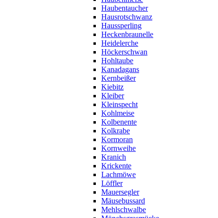
Haubentaucher
Hausrotschwanz
Haussperling
Heckenbraunelle
Heidelerche
Höckerschwan
Hohltaube
Kanadagans
Kernbeißer
Kiebitz
Kleiber
Kleinspecht
Kohlmeise
Kolbenente
Kolkrabe
Kormoran
Kornweihe
Kranich
Krickente
Lachmöwe
Löffler
Mauersegler
Mäusebussard
Mehlschwalbe