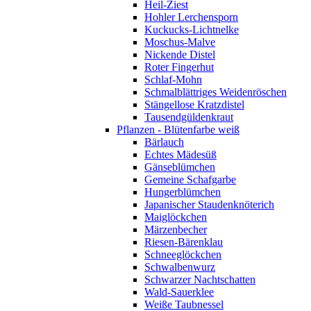
Heil-Ziest
Hohler Lerchensporn
Kuckucks-Lichtnelke
Moschus-Malve
Nickende Distel
Roter Fingerhut
Schlaf-Mohn
Schmalblättriges Weidenröschen
Stängellose Kratzdistel
Tausendgüldenkraut
Pflanzen - Blütenfarbe weiß
Bärlauch
Echtes Mädesüß
Gänseblümchen
Gemeine Schafgarbe
Hungerblümchen
Japanischer Staudenknöterich
Maiglöckchen
Märzenbecher
Riesen-Bärenklau
Schneeglöckchen
Schwalbenwurz
Schwarzer Nachtschatten
Wald-Sauerklee
Weiße Taubnessel