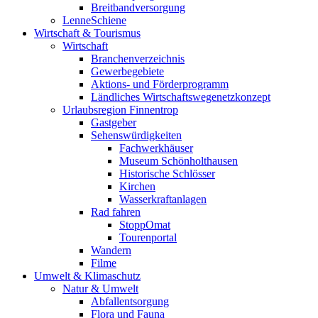
Breitbandversorgung
LenneSchiene
Wirtschaft & Tourismus
Wirtschaft
Branchenverzeichnis
Gewerbegebiete
Aktions- und Förderprogramm
Ländliches Wirtschaftswegenetzkonzept
Urlaubsregion Finnentrop
Gastgeber
Sehenswürdigkeiten
Fachwerkhäuser
Museum Schönholthausen
Historische Schlösser
Kirchen
Wasserkraftanlagen
Rad fahren
StoppOmat
Tourenportal
Wandern
Filme
Umwelt & Klimaschutz
Natur & Umwelt
Abfallentsorgung
Flora und Fauna