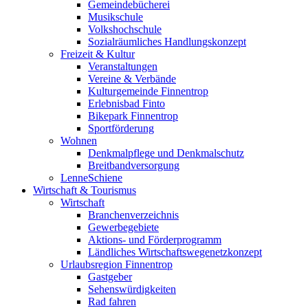
Gemeindebücherei
Musikschule
Volkshochschule
Sozialräumliches Handlungskonzept
Freizeit & Kultur
Veranstaltungen
Vereine & Verbände
Kulturgemeinde Finnentrop
Erlebnisbad Finto
Bikepark Finnentrop
Sportförderung
Wohnen
Denkmalpflege und Denkmalschutz
Breitbandversorgung
LenneSchiene
Wirtschaft & Tourismus
Wirtschaft
Branchenverzeichnis
Gewerbegebiete
Aktions- und Förderprogramm
Ländliches Wirtschaftswegenetzkonzept
Urlaubsregion Finnentrop
Gastgeber
Sehenswürdigkeiten
Rad fahren