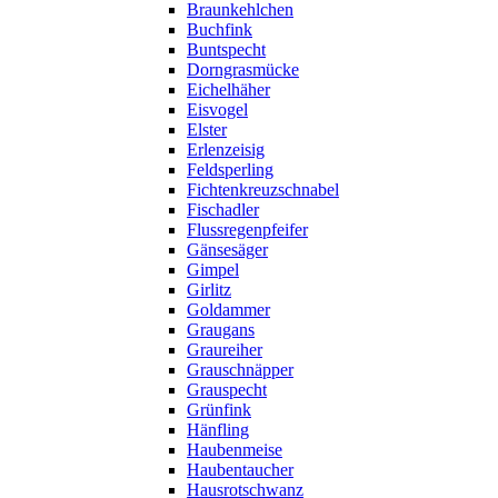
Braunkehlchen
Buchfink
Buntspecht
Dorngrasmücke
Eichelhäher
Eisvogel
Elster
Erlenzeisig
Feldsperling
Fichtenkreuzschnabel
Fischadler
Flussregenpfeifer
Gänsesäger
Gimpel
Girlitz
Goldammer
Graugans
Graureiher
Grauschnäpper
Grauspecht
Grünfink
Hänfling
Haubenmeise
Haubentaucher
Hausrotschwanz