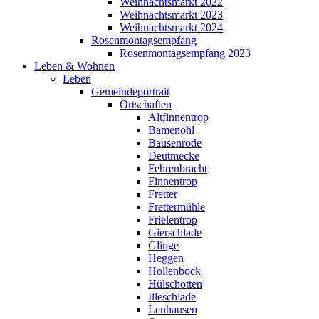
Weihnachtsmarkt 2022
Weihnachtsmarkt 2023
Weihnachtsmarkt 2024
Rosenmontagsempfang
Rosenmontagsempfang 2023
Leben & Wohnen
Leben
Gemeindeportrait
Ortschaften
Altfinnentrop
Bamenohl
Bausenrode
Deutmecke
Fehrenbracht
Finnentrop
Fretter
Frettermühle
Frielentrop
Gierschlade
Glinge
Heggen
Hollenbock
Hülschotten
Illeschlade
Lenhausen