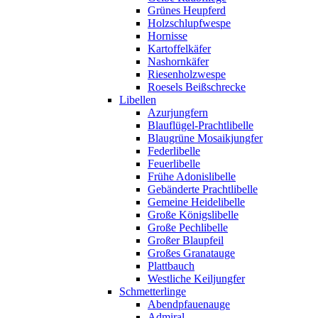
Grünes Heupferd
Holzschlupfwespe
Hornisse
Kartoffelkäfer
Nashornkäfer
Riesenholzwespe
Roesels Beißschrecke
Libellen
Azurjungfern
Blauflügel-Prachtlibelle
Blaugrüne Mosaikjungfer
Federlibelle
Feuerlibelle
Frühe Adonislibelle
Gebänderte Prachtlibelle
Gemeine Heidelibelle
Große Königslibelle
Große Pechlibelle
Großer Blaupfeil
Großes Granatauge
Plattbauch
Westliche Keiljungfer
Schmetterlinge
Abendpfauenauge
Admiral