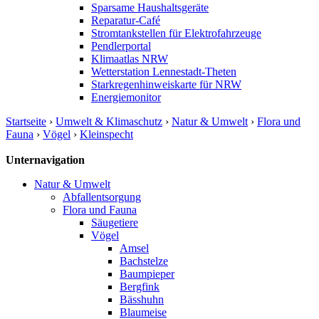
Sparsame Haushaltsgeräte
Reparatur-Café
Stromtankstellen für Elektrofahrzeuge
Pendlerportal
Klimaatlas NRW
Wetterstation Lennestadt-Theten
Starkregenhinweiskarte für NRW
Energiemonitor
Startseite
›
Umwelt & Klimaschutz
›
Natur & Umwelt
›
Flora und
Fauna
›
Vögel
›
Kleinspecht
Unternavigation
Natur & Umwelt
Abfallentsorgung
Flora und Fauna
Säugetiere
Vögel
Amsel
Bachstelze
Baumpieper
Bergfink
Bässhuhn
Blaumeise