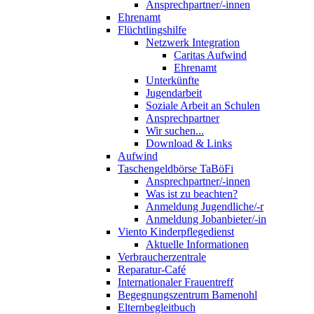
Ansprechpartner/-innen
Ehrenamt
Flüchtlingshilfe
Netzwerk Integration
Caritas Aufwind
Ehrenamt
Unterkünfte
Jugendarbeit
Soziale Arbeit an Schulen
Ansprechpartner
Wir suchen...
Download & Links
Aufwind
Taschengeldbörse TaBöFi
Ansprechpartner/-innen
Was ist zu beachten?
Anmeldung Jugendliche/-r
Anmeldung Jobanbieter/-in
Viento Kinderpflegedienst
Aktuelle Informationen
Verbraucherzentrale
Reparatur-Café
Internationaler Frauentreff
Begegnungszentrum Bamenohl
Elternbegleitbuch