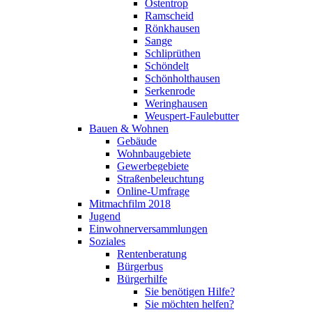
Ostentrop
Ramscheid
Rönkhausen
Sange
Schliprüthen
Schöndelt
Schönholthausen
Serkenrode
Weringhausen
Weuspert-Faulebutter
Bauen & Wohnen
Gebäude
Wohnbaugebiete
Gewerbegebiete
Straßenbeleuchtung
Online-Umfrage
Mitmachfilm 2018
Jugend
Einwohnerversammlungen
Soziales
Rentenberatung
Bürgerbus
Bürgerhilfe
Sie benötigen Hilfe?
Sie möchten helfen?