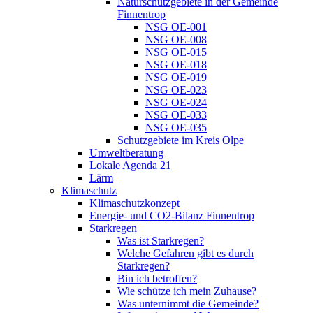
Naturschutzgebiete in der Gemeinde
Finnentrop
NSG OE-001
NSG OE-008
NSG OE-015
NSG OE-018
NSG OE-019
NSG OE-023
NSG OE-024
NSG OE-033
NSG OE-035
Schutzgebiete im Kreis Olpe
Umweltberatung
Lokale Agenda 21
Lärm
Klimaschutz
Klimaschutzkonzept
Energie- und CO2-Bilanz Finnentrop
Starkregen
Was ist Starkregen?
Welche Gefahren gibt es durch
Starkregen?
Bin ich betroffen?
Wie schütze ich mein Zuhause?
Was unternimmt die Gemeinde?