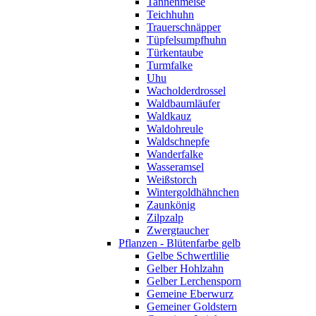
Tannenmeise
Teichhuhn
Trauerschnäpper
Tüpfelsumpfhuhn
Türkentaube
Turmfalke
Uhu
Wacholderdrossel
Waldbaumläufer
Waldkauz
Waldohreule
Waldschnepfe
Wanderfalke
Wasseramsel
Weißstorch
Wintergoldhähnchen
Zaunkönig
Zilpzalp
Zwergtaucher
Pflanzen - Blütenfarbe gelb
Gelbe Schwertlilie
Gelber Hohlzahn
Gelber Lerchensporn
Gemeine Eberwurz
Gemeiner Goldstern