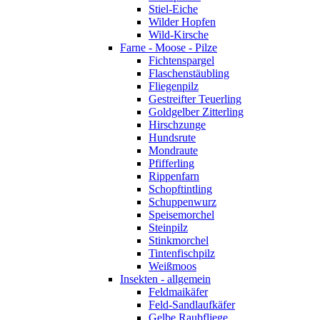
Stiel-Eiche
Wilder Hopfen
Wild-Kirsche
Farne - Moose - Pilze
Fichtenspargel
Flaschenstäubling
Fliegenpilz
Gestreifter Teuerling
Goldgelber Zitterling
Hirschzunge
Hundsrute
Mondraute
Pfifferling
Rippenfarn
Schopftintling
Schuppenwurz
Speisemorchel
Steinpilz
Stinkmorchel
Tintenfischpilz
Weißmoos
Insekten - allgemein
Feldmaikäfer
Feld-Sandlaufkäfer
Gelbe Raubfliege