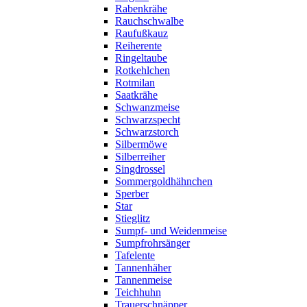
Rabenkrähe
Rauchschwalbe
Raufußkauz
Reiherente
Ringeltaube
Rotkehlchen
Rotmilan
Saatkrähe
Schwanzmeise
Schwarzspecht
Schwarzstorch
Silbermöwe
Silberreiher
Singdrossel
Sommergoldhähnchen
Sperber
Star
Stieglitz
Sumpf- und Weidenmeise
Sumpfrohrsänger
Tafelente
Tannenhäher
Tannenmeise
Teichhuhn
Trauerschnäpper