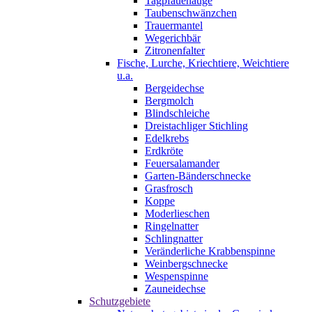
Tagpfauenauge
Taubenschwänzchen
Trauermantel
Wegerichbär
Zitronenfalter
Fische, Lurche, Kriechtiere, Weichtiere
u.a.
Bergeidechse
Bergmolch
Blindschleiche
Dreistachliger Stichling
Edelkrebs
Erdkröte
Feuersalamander
Garten-Bänderschnecke
Grasfrosch
Koppe
Moderlieschen
Ringelnatter
Schlingnatter
Veränderliche Krabbenspinne
Weinbergschnecke
Wespenspinne
Zauneidechse
Schutzgebiete