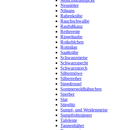
Mönchsgrasmücke
Neuntöter
Nilgans
Rabenkrähe
Rauchschwalbe
Raufußkauz
Reiherente
Ringeltaube
Rotkehlchen
Rotmilan
Saatkrähe
Schwanzmeise
Schwarzspecht
Schwarzstorch
Silbermöwe
Silberreiher
Singdrossel
Sommergoldhähnchen
Sperber
Star
Stieglitz
Sumpf- und Weidenmeise
Sumpfrohrsänger
Tafelente
Tannenhäher