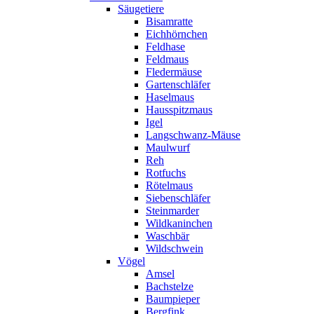
Säugetiere
Bisamratte
Eichhörnchen
Feldhase
Feldmaus
Fledermäuse
Gartenschläfer
Haselmaus
Hausspitzmaus
Igel
Langschwanz-Mäuse
Maulwurf
Reh
Rotfuchs
Rötelmaus
Siebenschläfer
Steinmarder
Wildkaninchen
Waschbär
Wildschwein
Vögel
Amsel
Bachstelze
Baumpieper
Bergfink