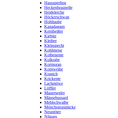
Haussperling
Heckenbraunelle
Heidelerche
Höckerschwan
Hohltaube
Kanadagans
Kernbeißer
Kiebitz
Kleiber
Kleinspecht
Kohlmeise
Kolbenente
Kolkrabe
Kormoran
Kornweihe
Kranich
Krickente
Lachmöwe
Löffler
Mauersegler
Mäusebussard
Mehlschwalbe
Mönchsgrasmücke
Neuntöter
Nilgans