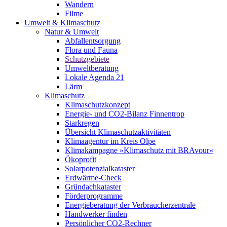
Wandern
Filme
Umwelt & Klimaschutz
Natur & Umwelt
Abfallentsorgung
Flora und Fauna
Schutzgebiete
Umweltberatung
Lokale Agenda 21
Lärm
Klimaschutz
Klimaschutzkonzept
Energie- und CO2-Bilanz Finnentrop
Starkregen
Übersicht Klimaschutzaktivitäten
Klimaagentur im Kreis Olpe
Klimakampagne »Klimaschutz mit BRAvour«
Ökoprofit
Solarpotenzialkataster
Erdwärme-Check
Gründachkataster
Förderprogramme
Energieberatung der Verbraucherzentrale
Handwerker finden
Persönlicher CO2-Rechner