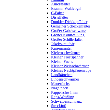
Aurorafalter
Brauner Waldvogel
C-Falter
Distelfalter
Dunkler Dickkopffalter
Gemeiner Scheckenfalter
Großer Gabelschwanz
Großer Kohlweißling
Großer Schillerfalter
Jakobskrautbär
Kaisermantel
Kiefernschwärmer
Kleiner Frostspanner
Kleiner Fuchs
Kleiner Weinschwärmer
Kleines Nachtpfauenauge
Landkärtchen
Lindenschwärmer
Mauerfuchs
Nagelfleck
Pappelschwärmer
Raps-Weißling
Schwalbenschwanz
Streckfuß