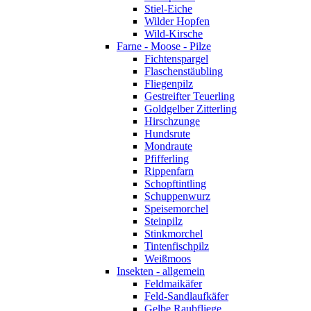
Stiel-Eiche
Wilder Hopfen
Wild-Kirsche
Farne - Moose - Pilze
Fichtenspargel
Flaschenstäubling
Fliegenpilz
Gestreifter Teuerling
Goldgelber Zitterling
Hirschzunge
Hundsrute
Mondraute
Pfifferling
Rippenfarn
Schopftintling
Schuppenwurz
Speisemorchel
Steinpilz
Stinkmorchel
Tintenfischpilz
Weißmoos
Insekten - allgemein
Feldmaikäfer
Feld-Sandlaufkäfer
Gelbe Raubfliege