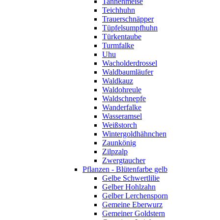
Tannenmeise
Teichhuhn
Trauerschnäpper
Tüpfelsumpfhuhn
Türkentaube
Turmfalke
Uhu
Wacholderdrossel
Waldbaumläufer
Waldkauz
Waldohreule
Waldschnepfe
Wanderfalke
Wasseramsel
Weißstorch
Wintergoldhähnchen
Zaunkönig
Zilpzalp
Zwergtaucher
Pflanzen - Blütenfarbe gelb
Gelbe Schwertlilie
Gelber Hohlzahn
Gelber Lerchensporn
Gemeine Eberwurz
Gemeiner Goldstern