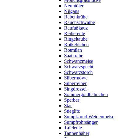
Mönchsgrasmücke
Neuntöter
Nilgans
Rabenkrähe
Rauchschwalbe
Raufußkauz
Reiherente
Ringeltaube
Rotkehlchen
Rotmilan
Saatkrähe
Schwanzmeise
Schwarzspecht
Schwarzstorch
Silbermöwe
Silberreiher
Singdrossel
Sommergoldhähnchen
Sperber
Star
Stieglitz
Sumpf- und Weidenmeise
Sumpfrohrsänger
Tafelente
Tannenhäher