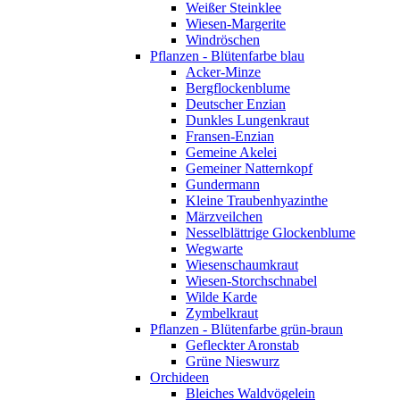
Weißer Steinklee
Wiesen-Margerite
Windröschen
Pflanzen - Blütenfarbe blau
Acker-Minze
Bergflockenblume
Deutscher Enzian
Dunkles Lungenkraut
Fransen-Enzian
Gemeine Akelei
Gemeiner Natternkopf
Gundermann
Kleine Traubenhyazinthe
Märzveilchen
Nesselblättrige Glockenblume
Wegwarte
Wiesenschaumkraut
Wiesen-Storchschnabel
Wilde Karde
Zymbelkraut
Pflanzen - Blütenfarbe grün-braun
Gefleckter Aronstab
Grüne Nieswurz
Orchideen
Bleiches Waldvögelein