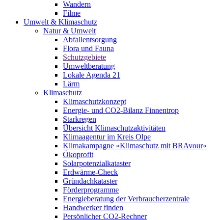
Wandern
Filme
Umwelt & Klimaschutz
Natur & Umwelt
Abfallentsorgung
Flora und Fauna
Schutzgebiete
Umweltberatung
Lokale Agenda 21
Lärm
Klimaschutz
Klimaschutzkonzept
Energie- und CO2-Bilanz Finnentrop
Starkregen
Übersicht Klimaschutzaktivitäten
Klimaagentur im Kreis Olpe
Klimakampagne »Klimaschutz mit BRAvour«
Ökoprofit
Solarpotenzialkataster
Erdwärme-Check
Gründachkataster
Förderprogramme
Energieberatung der Verbraucherzentrale
Handwerker finden
Persönlicher CO2-Rechner