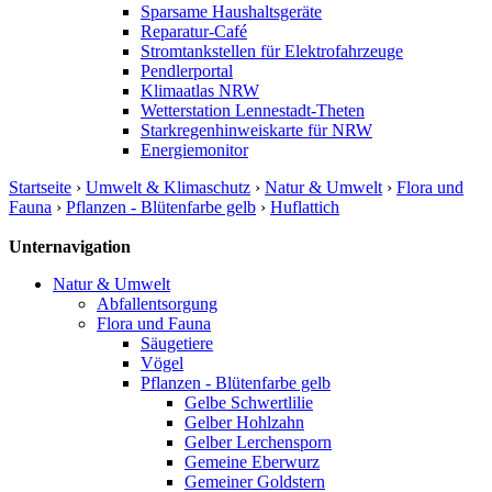
Sparsame Haushaltsgeräte
Reparatur-Café
Stromtankstellen für Elektrofahrzeuge
Pendlerportal
Klimaatlas NRW
Wetterstation Lennestadt-Theten
Starkregenhinweiskarte für NRW
Energiemonitor
Startseite
›
Umwelt & Klimaschutz
›
Natur & Umwelt
›
Flora und
Fauna
›
Pflanzen - Blütenfarbe gelb
›
Huflattich
Unternavigation
Natur & Umwelt
Abfallentsorgung
Flora und Fauna
Säugetiere
Vögel
Pflanzen - Blütenfarbe gelb
Gelbe Schwertlilie
Gelber Hohlzahn
Gelber Lerchensporn
Gemeine Eberwurz
Gemeiner Goldstern