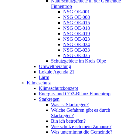
Naturschutzgebiete in der Gemeinde
Finnentrop
NSG OE-001
NSG OE-008
NSG OE-015
NSG OE-018
NSG OE-019
NSG OE-023
NSG OE-024
NSG OE-033
NSG OE-035
Schutzgebiete im Kreis Olpe
Umweltberatung
Lokale Agenda 21
Lärm
Klimaschutz
Klimaschutzkonzept
Energie- und CO2-Bilanz Finnentrop
Starkregen
Was ist Starkregen?
Welche Gefahren gibt es durch
Starkregen?
Bin ich betroffen?
Wie schütze ich mein Zuhause?
Was unternimmt die Gemeinde?