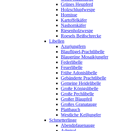
Grünes Heupferd
Holzschlupfwespe
Hornisse
Kartoffelkäfer
Nashornkäfer
Riesenholzwespe
Roesels Beißschrecke
Libellen
Azurjungfern
Blauflügel-Prachtlibelle
Blaugrüne Mosaikjungfer
Federlibelle
Feuerlibelle
Frühe Adonislibelle
Gebänderte Prachtlibelle
Gemeine Heidelibelle
Große Königslibelle
Große Pechlibelle
Großer Blaupfeil
Großes Granatauge
Plattbauch
Westliche Keiljungfer
Schmetterlinge
Abendpfauenauge
Admiral