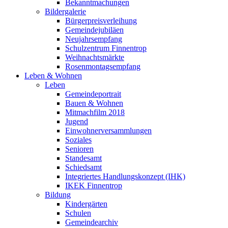
Bekanntmachungen
Bildergalerie
Bürgerpreisverleihung
Gemeindejubiläen
Neujahrsempfang
Schulzentrum Finnentrop
Weihnachtsmärkte
Rosenmontagsempfang
Leben & Wohnen
Leben
Gemeindeportrait
Bauen & Wohnen
Mitmachfilm 2018
Jugend
Einwohnerversammlungen
Soziales
Senioren
Standesamt
Schiedsamt
Integriertes Handlungskonzept (IHK)
IKEK Finnentrop
Bildung
Kindergärten
Schulen
Gemeindearchiv