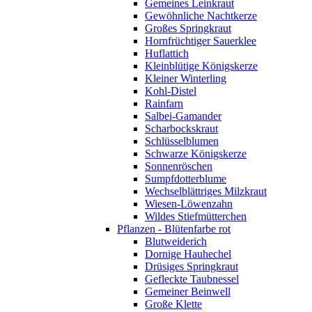
Gemeines Leinkraut
Gewöhnliche Nachtkerze
Großes Springkraut
Hornfrüchtiger Sauerklee
Huflattich
Kleinblütige Königskerze
Kleiner Winterling
Kohl-Distel
Rainfarn
Salbei-Gamander
Scharbockskraut
Schlüsselblumen
Schwarze Königskerze
Sonnenröschen
Sumpfdotterblume
Wechselblättriges Milzkraut
Wiesen-Löwenzahn
Wildes Stiefmütterchen
Pflanzen - Blütenfarbe rot
Blutweiderich
Dornige Hauhechel
Drüsiges Springkraut
Gefleckte Taubnessel
Gemeiner Beinwell
Große Klette