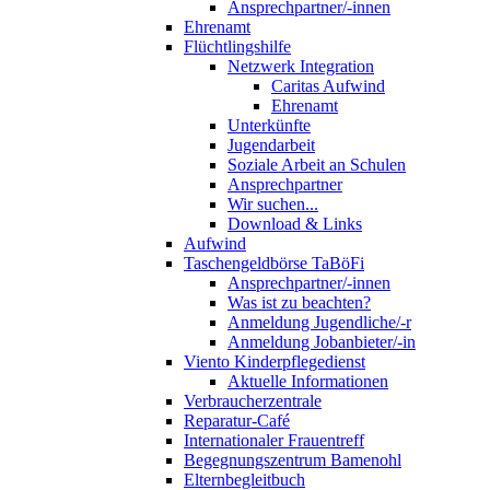
Ansprechpartner/-innen
Ehrenamt
Flüchtlingshilfe
Netzwerk Integration
Caritas Aufwind
Ehrenamt
Unterkünfte
Jugendarbeit
Soziale Arbeit an Schulen
Ansprechpartner
Wir suchen...
Download & Links
Aufwind
Taschengeldbörse TaBöFi
Ansprechpartner/-innen
Was ist zu beachten?
Anmeldung Jugendliche/-r
Anmeldung Jobanbieter/-in
Viento Kinderpflegedienst
Aktuelle Informationen
Verbraucherzentrale
Reparatur-Café
Internationaler Frauentreff
Begegnungszentrum Bamenohl
Elternbegleitbuch