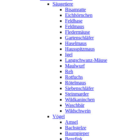
Säugetiere
Bisamratte
Eichhörnchen
Feldhase
Feldmaus
Fledermäuse
Gartenschläfer
Haselmaus
Hausspitzmaus
Igel
Langschwanz-Mäuse
Maulwurf
Reh
Rotfuchs
Rötelmaus
Siebenschläfer
Steinmarder
Wildkaninchen
Waschbär
Wildschwein
Vögel
Amsel
Bachstelze
Baumpieper
Bergfink