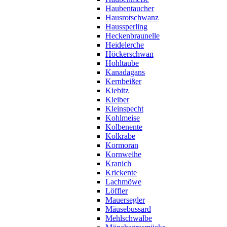
Haubentaucher
Hausrotschwanz
Haussperling
Heckenbraunelle
Heidelerche
Höckerschwan
Hohltaube
Kanadagans
Kernbeißer
Kiebitz
Kleiber
Kleinspecht
Kohlmeise
Kolbenente
Kolkrabe
Kormoran
Kornweihe
Kranich
Krickente
Lachmöwe
Löffler
Mauersegler
Mäusebussard
Mehlschwalbe