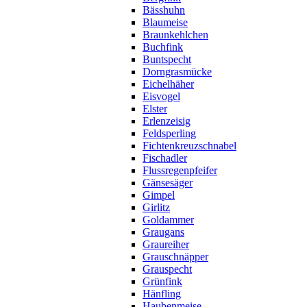
Bässhuhn
Blaumeise
Braunkehlchen
Buchfink
Buntspecht
Dorngrasmücke
Eichelhäher
Eisvogel
Elster
Erlenzeisig
Feldsperling
Fichtenkreuzschnabel
Fischadler
Flussregenpfeifer
Gänsesäger
Gimpel
Girlitz
Goldammer
Graugans
Graureiher
Grauschnäpper
Grauspecht
Grünfink
Hänfling
Haubenmeise