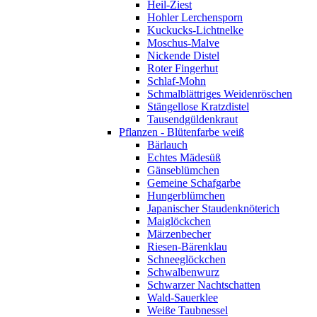
Heil-Ziest
Hohler Lerchensporn
Kuckucks-Lichtnelke
Moschus-Malve
Nickende Distel
Roter Fingerhut
Schlaf-Mohn
Schmalblättriges Weidenröschen
Stängellose Kratzdistel
Tausendgüldenkraut
Pflanzen - Blütenfarbe weiß
Bärlauch
Echtes Mädesüß
Gänseblümchen
Gemeine Schafgarbe
Hungerblümchen
Japanischer Staudenknöterich
Maiglöckchen
Märzenbecher
Riesen-Bärenklau
Schneeglöckchen
Schwalbenwurz
Schwarzer Nachtschatten
Wald-Sauerklee
Weiße Taubnessel