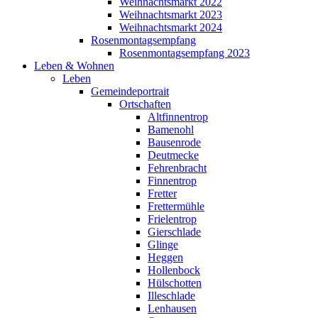
Weihnachtsmarkt 2022
Weihnachtsmarkt 2023
Weihnachtsmarkt 2024
Rosenmontagsempfang
Rosenmontagsempfang 2023
Leben & Wohnen
Leben
Gemeindeportrait
Ortschaften
Altfinnentrop
Bamenohl
Bausenrode
Deutmecke
Fehrenbracht
Finnentrop
Fretter
Frettermühle
Frielentrop
Gierschlade
Glinge
Heggen
Hollenbock
Hülschotten
Illeschlade
Lenhausen