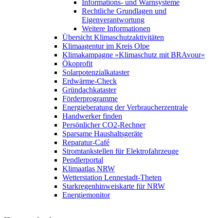
Informations- und Warnsysteme
Rechtliche Grundlagen und
Eigenverantwortung
Weitere Informationen
Übersicht Klimaschutzaktivitäten
Klimaagentur im Kreis Olpe
Klimakampagne »Klimaschutz mit BRAvour«
Ökoprofit
Solarpotenzialkataster
Erdwärme-Check
Gründachkataster
Förderprogramme
Energieberatung der Verbraucherzentrale
Handwerker finden
Persönlicher CO2-Rechner
Sparsame Haushaltsgeräte
Reparatur-Café
Stromtankstellen für Elektrofahrzeuge
Pendlerportal
Klimaatlas NRW
Wetterstation Lennestadt-Theten
Starkregenhinweiskarte für NRW
Energiemonitor