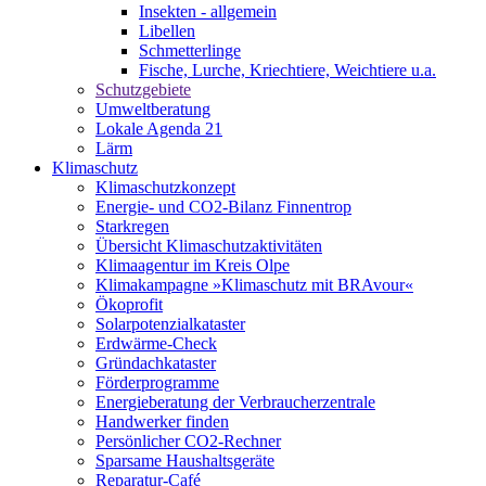
Insekten - allgemein
Libellen
Schmetterlinge
Fische, Lurche, Kriechtiere, Weichtiere u.a.
Schutzgebiete
Umweltberatung
Lokale Agenda 21
Lärm
Klimaschutz
Klimaschutzkonzept
Energie- und CO2-Bilanz Finnentrop
Starkregen
Übersicht Klimaschutzaktivitäten
Klimaagentur im Kreis Olpe
Klimakampagne »Klimaschutz mit BRAvour«
Ökoprofit
Solarpotenzialkataster
Erdwärme-Check
Gründachkataster
Förderprogramme
Energieberatung der Verbraucherzentrale
Handwerker finden
Persönlicher CO2-Rechner
Sparsame Haushaltsgeräte
Reparatur-Café