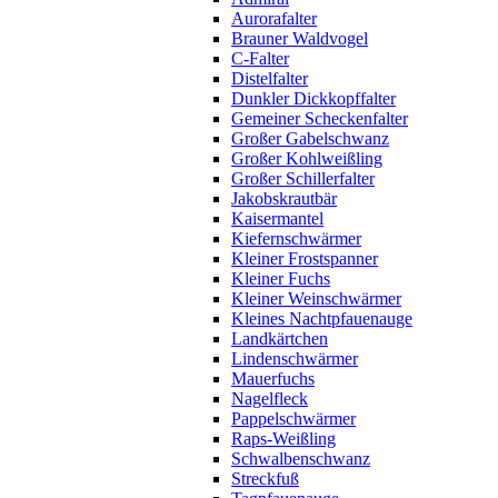
Aurorafalter
Brauner Waldvogel
C-Falter
Distelfalter
Dunkler Dickkopffalter
Gemeiner Scheckenfalter
Großer Gabelschwanz
Großer Kohlweißling
Großer Schillerfalter
Jakobskrautbär
Kaisermantel
Kiefernschwärmer
Kleiner Frostspanner
Kleiner Fuchs
Kleiner Weinschwärmer
Kleines Nachtpfauenauge
Landkärtchen
Lindenschwärmer
Mauerfuchs
Nagelfleck
Pappelschwärmer
Raps-Weißling
Schwalbenschwanz
Streckfuß