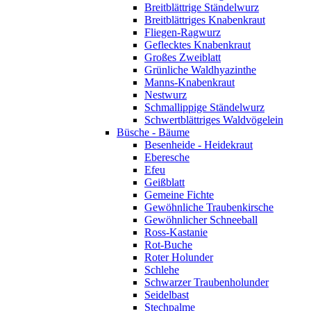
Breitblättrige Ständelwurz
Breitblättriges Knabenkraut
Fliegen-Ragwurz
Geflecktes Knabenkraut
Großes Zweiblatt
Grünliche Waldhyazinthe
Manns-Knabenkraut
Nestwurz
Schmallippige Ständelwurz
Schwertblättriges Waldvögelein
Büsche - Bäume
Besenheide - Heidekraut
Eberesche
Efeu
Geißblatt
Gemeine Fichte
Gewöhnliche Traubenkirsche
Gewöhnlicher Schneeball
Ross-Kastanie
Rot-Buche
Roter Holunder
Schlehe
Schwarzer Traubenholunder
Seidelbast
Stechpalme