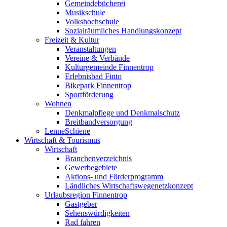
Gemeindebücherei
Musikschule
Volkshochschule
Sozialräumliches Handlungskonzept
Freizeit & Kultur
Veranstaltungen
Vereine & Verbände
Kulturgemeinde Finnentrop
Erlebnisbad Finto
Bikepark Finnentrop
Sportförderung
Wohnen
Denkmalpflege und Denkmalschutz
Breitbandversorgung
LenneSchiene
Wirtschaft & Tourismus
Wirtschaft
Branchenverzeichnis
Gewerbegebiete
Aktions- und Förderprogramm
Ländliches Wirtschaftswegenetzkonzept
Urlaubsregion Finnentrop
Gastgeber
Sehenswürdigkeiten
Rad fahren