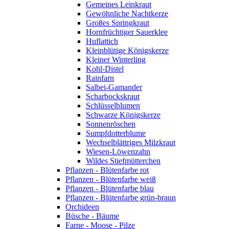
Gemeines Leinkraut
Gewöhnliche Nachtkerze
Großes Springkraut
Hornfrüchtiger Sauerklee
Huflattich
Kleinblütige Königskerze
Kleiner Winterling
Kohl-Distel
Rainfarn
Salbei-Gamander
Scharbockskraut
Schlüsselblumen
Schwarze Königskerze
Sonnenröschen
Sumpfdotterblume
Wechselblättriges Milzkraut
Wiesen-Löwenzahn
Wildes Stiefmütterchen
Pflanzen - Blütenfarbe rot
Pflanzen - Blütenfarbe weiß
Pflanzen - Blütenfarbe blau
Pflanzen - Blütenfarbe grün-braun
Orchideen
Büsche - Bäume
Farne - Moose - Pilze