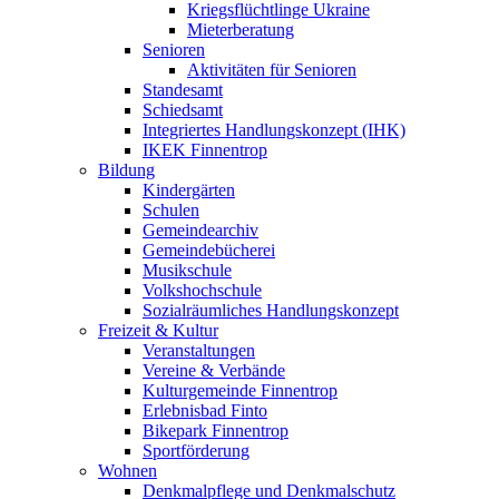
Kriegsflüchtlinge Ukraine
Mieterberatung
Senioren
Aktivitäten für Senioren
Standesamt
Schiedsamt
Integriertes Handlungskonzept (IHK)
IKEK Finnentrop
Bildung
Kindergärten
Schulen
Gemeindearchiv
Gemeindebücherei
Musikschule
Volkshochschule
Sozialräumliches Handlungskonzept
Freizeit & Kultur
Veranstaltungen
Vereine & Verbände
Kulturgemeinde Finnentrop
Erlebnisbad Finto
Bikepark Finnentrop
Sportförderung
Wohnen
Denkmalpflege und Denkmalschutz