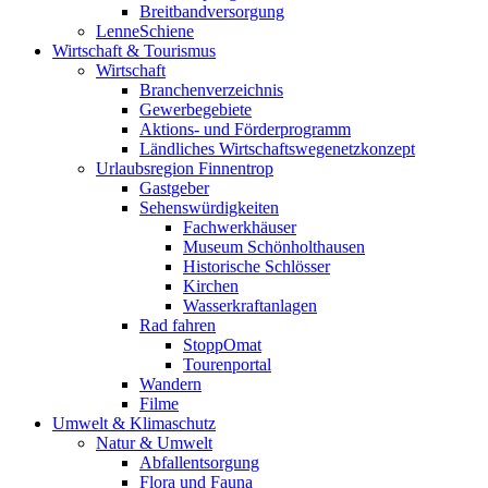
Breitbandversorgung
LenneSchiene
Wirtschaft & Tourismus
Wirtschaft
Branchenverzeichnis
Gewerbegebiete
Aktions- und Förderprogramm
Ländliches Wirtschaftswegenetzkonzept
Urlaubsregion Finnentrop
Gastgeber
Sehenswürdigkeiten
Fachwerkhäuser
Museum Schönholthausen
Historische Schlösser
Kirchen
Wasserkraftanlagen
Rad fahren
StoppOmat
Tourenportal
Wandern
Filme
Umwelt & Klimaschutz
Natur & Umwelt
Abfallentsorgung
Flora und Fauna