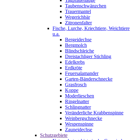
Tagpfauenauge
Taubenschwänzchen
Trauermantel
Wegerichbär
Zitronenfalter
Fische, Lurche, Kriechtiere, Weichtiere
u.a.
Bergeidechse
Bergmolch
Blindschleiche
Dreistachliger Stichling
Edelkrebs
Erdkröte
Feuersalamander
Garten-Bänderschnecke
Grasfrosch
Koppe
Moderlieschen
Ringelnatter
Schlingnatter
Veränderliche Krabbenspinne
Weinbergschnecke
Wespenspinne
Zauneidechse
Schutzgebiete