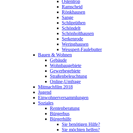
Ostentrop
Ramscheid
Rönkhausen
Sange
Schliprüthen
Schöndelt
Schönholthausen
Serkenrode
Weringhausen
Weuspert-Faulebutter
Bauen & Wohnen
Gebäude
Wohnbaugebiete
Gewerbegebiete
Straßenbeleuchtung
Online-Umfrage
Mitmachfilm 2018
Jugend
Einwohnerversammlungen
Soziales
Rentenberatung
Bürgerbus
Bürgerhilfe
Sie benötigen Hilfe?
Sie möchten helfen?