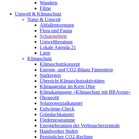
Wandern
Filme
Umwelt & Klimaschutz
Natur & Umwelt
Abfallentsorgung
Flora und Fauna
Schutzgebiete
Umweltberatung
Lokale Agenda 21
Lärm
Klimaschutz
Klimaschutzkonzept
Energie- und CO2-Bilanz Finnentrop
Starkregen
Übersicht Klimaschutzaktivitäten
Klimaagentur im Kreis Olpe
Klimakampagne »Klimaschutz mit BRAvour«
Ökoprofit
Solarpotenzialkataster
Erdwärme-Check
Gründachkataster
Förderprogramme
Energieberatung der Verbraucherzentrale
Handwerker finden
Persönlicher CO2-Rechner