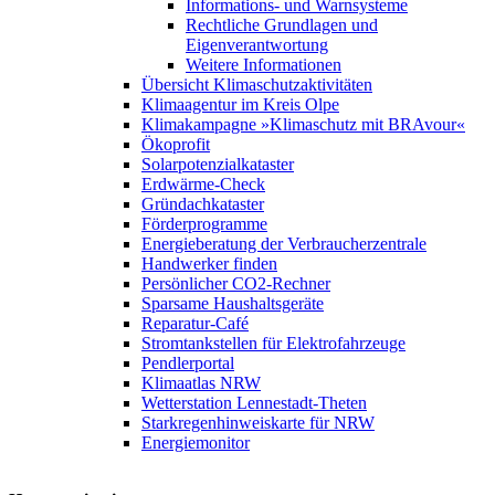
Informations- und Warnsysteme
Rechtliche Grundlagen und
Eigenverantwortung
Weitere Informationen
Übersicht Klimaschutzaktivitäten
Klimaagentur im Kreis Olpe
Klimakampagne »Klimaschutz mit BRAvour«
Ökoprofit
Solarpotenzialkataster
Erdwärme-Check
Gründachkataster
Förderprogramme
Energieberatung der Verbraucherzentrale
Handwerker finden
Persönlicher CO2-Rechner
Sparsame Haushaltsgeräte
Reparatur-Café
Stromtankstellen für Elektrofahrzeuge
Pendlerportal
Klimaatlas NRW
Wetterstation Lennestadt-Theten
Starkregenhinweiskarte für NRW
Energiemonitor