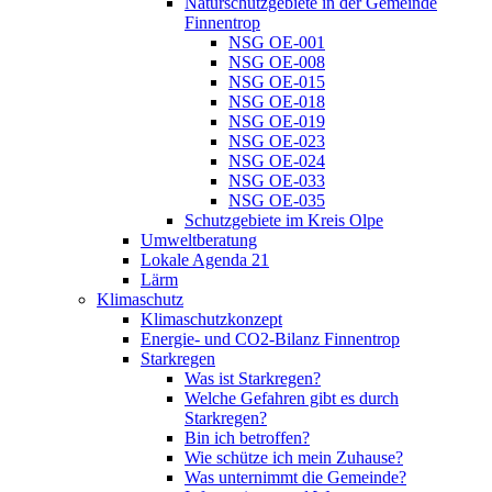
Naturschutzgebiete in der Gemeinde
Finnentrop
NSG OE-001
NSG OE-008
NSG OE-015
NSG OE-018
NSG OE-019
NSG OE-023
NSG OE-024
NSG OE-033
NSG OE-035
Schutzgebiete im Kreis Olpe
Umweltberatung
Lokale Agenda 21
Lärm
Klimaschutz
Klimaschutzkonzept
Energie- und CO2-Bilanz Finnentrop
Starkregen
Was ist Starkregen?
Welche Gefahren gibt es durch
Starkregen?
Bin ich betroffen?
Wie schütze ich mein Zuhause?
Was unternimmt die Gemeinde?