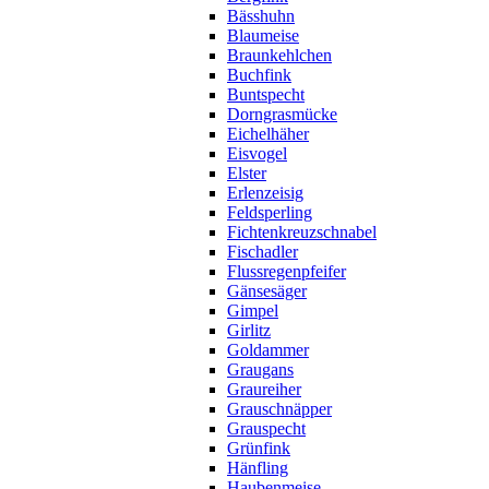
Bässhuhn
Blaumeise
Braunkehlchen
Buchfink
Buntspecht
Dorngrasmücke
Eichelhäher
Eisvogel
Elster
Erlenzeisig
Feldsperling
Fichtenkreuzschnabel
Fischadler
Flussregenpfeifer
Gänsesäger
Gimpel
Girlitz
Goldammer
Graugans
Graureiher
Grauschnäpper
Grauspecht
Grünfink
Hänfling
Haubenmeise