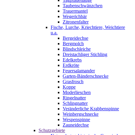
Tagpfauenauge
Taubenschwänzchen
Trauermantel
Wegerichbär
Zitronenfalter
Fische, Lurche, Kriechtiere, Weichtiere
u.a.
Bergeidechse
Bergmolch
Blindschleiche
Dreistachliger Stichling
Edelkrebs
Erdkröte
Feuersalamander
Garten-Bänderschnecke
Grasfrosch
Koppe
Moderlieschen
Ringelnatter
Schlingnatter
Veränderliche Krabbenspinne
Weinbergschnecke
Wespenspinne
Zauneidechse
Schutzgebiete