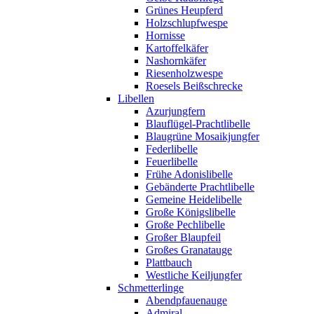
Grünes Heupferd
Holzschlupfwespe
Hornisse
Kartoffelkäfer
Nashornkäfer
Riesenholzwespe
Roesels Beißschrecke
Libellen
Azurjungfern
Blauflügel-Prachtlibelle
Blaugrüne Mosaikjungfer
Federlibelle
Feuerlibelle
Frühe Adonislibelle
Gebänderte Prachtlibelle
Gemeine Heidelibelle
Große Königslibelle
Große Pechlibelle
Großer Blaupfeil
Großes Granatauge
Plattbauch
Westliche Keiljungfer
Schmetterlinge
Abendpfauenauge
Admiral