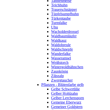
Tannenmeise
Teichhuhn
Trauerschnäpper
Tüpfelsumpfhuhn
Türkentaube
Turmfalke
Uhu
Wacholderdrossel
Waldbaumläufer
Waldkauz
Waldohreule
Waldschnepfe
Wanderfalke
Wasseramsel
Weißstorch
Wintergoldhähnchen
Zaunkönig
Zilpzalp
Zwergtaucher
Pflanzen - Blütenfarbe gelb
Gelbe Schwertlilie
Gelber Hohlzahn
Gelber Lerchensporn
Gemeine Eberwurz
Gemeiner Goldstern