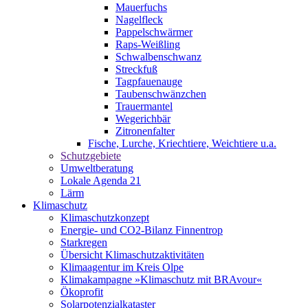
Mauerfuchs
Nagelfleck
Pappelschwärmer
Raps-Weißling
Schwalbenschwanz
Streckfuß
Tagpfauenauge
Taubenschwänzchen
Trauermantel
Wegerichbär
Zitronenfalter
Fische, Lurche, Kriechtiere, Weichtiere u.a.
Schutzgebiete
Umweltberatung
Lokale Agenda 21
Lärm
Klimaschutz
Klimaschutzkonzept
Energie- und CO2-Bilanz Finnentrop
Starkregen
Übersicht Klimaschutzaktivitäten
Klimaagentur im Kreis Olpe
Klimakampagne »Klimaschutz mit BRAvour«
Ökoprofit
Solarpotenzialkataster