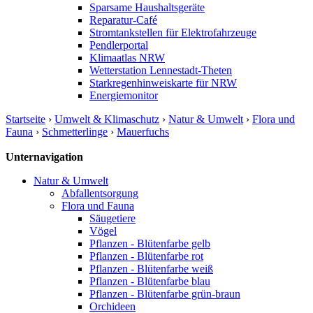
Sparsame Haushaltsgeräte
Reparatur-Café
Stromtankstellen für Elektrofahrzeuge
Pendlerportal
Klimaatlas NRW
Wetterstation Lennestadt-Theten
Starkregenhinweiskarte für NRW
Energiemonitor
Startseite
›
Umwelt & Klimaschutz
›
Natur & Umwelt
›
Flora und
Fauna
›
Schmetterlinge
›
Mauerfuchs
Unternavigation
Natur & Umwelt
Abfallentsorgung
Flora und Fauna
Säugetiere
Vögel
Pflanzen - Blütenfarbe gelb
Pflanzen - Blütenfarbe rot
Pflanzen - Blütenfarbe weiß
Pflanzen - Blütenfarbe blau
Pflanzen - Blütenfarbe grün-braun
Orchideen