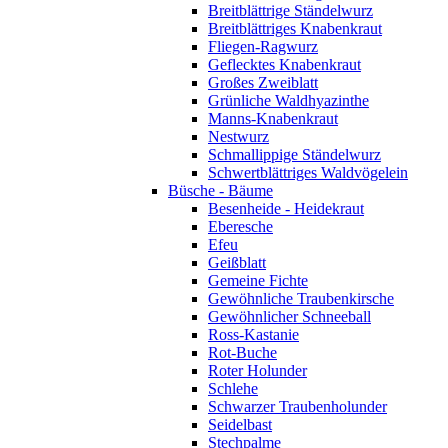
Breitblättrige Ständelwurz
Breitblättriges Knabenkraut
Fliegen-Ragwurz
Geflecktes Knabenkraut
Großes Zweiblatt
Grünliche Waldhyazinthe
Manns-Knabenkraut
Nestwurz
Schmallippige Ständelwurz
Schwertblättriges Waldvögelein
Büsche - Bäume
Besenheide - Heidekraut
Eberesche
Efeu
Geißblatt
Gemeine Fichte
Gewöhnliche Traubenkirsche
Gewöhnlicher Schneeball
Ross-Kastanie
Rot-Buche
Roter Holunder
Schlehe
Schwarzer Traubenholunder
Seidelbast
Stechpalme