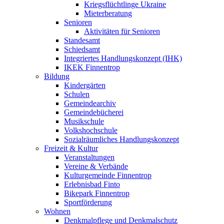
Kriegsflüchtlinge Ukraine
Mieterberatung
Senioren
Aktivitäten für Senioren
Standesamt
Schiedsamt
Integriertes Handlungskonzept (IHK)
IKEK Finnentrop
Bildung
Kindergärten
Schulen
Gemeindearchiv
Gemeindebücherei
Musikschule
Volkshochschule
Sozialräumliches Handlungskonzept
Freizeit & Kultur
Veranstaltungen
Vereine & Verbände
Kulturgemeinde Finnentrop
Erlebnisbad Finto
Bikepark Finnentrop
Sportförderung
Wohnen
Denkmalpflege und Denkmalschutz