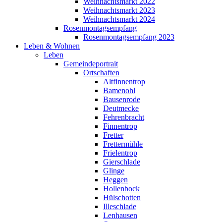
Weihnachtsmarkt 2022
Weihnachtsmarkt 2023
Weihnachtsmarkt 2024
Rosenmontagsempfang
Rosenmontagsempfang 2023
Leben & Wohnen
Leben
Gemeindeportrait
Ortschaften
Altfinnentrop
Bamenohl
Bausenrode
Deutmecke
Fehrenbracht
Finnentrop
Fretter
Frettermühle
Frielentrop
Gierschlade
Glinge
Heggen
Hollenbock
Hülschotten
Illeschlade
Lenhausen