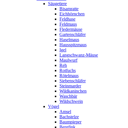
Säugetiere
Bisamratte
Eichhörnchen
Feldhase
Feldmaus
Fledermäuse
Gartenschläfer
Haselmaus
Hausspitzmaus
Igel
Langschwanz-Mäuse
Maulwurf
Reh
Rotfuchs
Rötelmaus
Siebenschläfer
Steinmarder
Wildkaninchen
Waschbär
Wildschwein
Vögel
Amsel
Bachstelze
Baumpieper
Bergfink