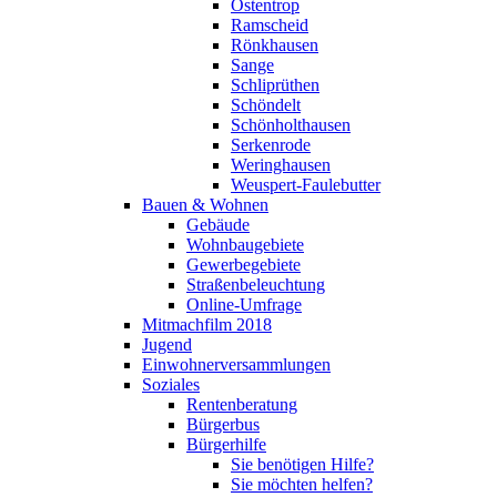
Ostentrop
Ramscheid
Rönkhausen
Sange
Schliprüthen
Schöndelt
Schönholthausen
Serkenrode
Weringhausen
Weuspert-Faulebutter
Bauen & Wohnen
Gebäude
Wohnbaugebiete
Gewerbegebiete
Straßenbeleuchtung
Online-Umfrage
Mitmachfilm 2018
Jugend
Einwohnerversammlungen
Soziales
Rentenberatung
Bürgerbus
Bürgerhilfe
Sie benötigen Hilfe?
Sie möchten helfen?