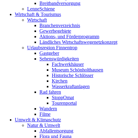
Breitbandversorgung
LenneSchiene
Wirtschaft & Tourismus
Wirtschaft
Branchenverzeichnis
Gewerbegebiete
Aktions- und Förderprogramm
Ländliches Wirtschaftswegenetzkonzept
Urlaubsregion Finnentrop
Gastgeber
Sehenswürdigkeiten
Fachwerkhäuser
Museum Schönholthausen
Historische Schlösser
Kirchen
Wasserkraftanlagen
Rad fahren
StoppOmat
Tourenportal
Wandern
Filme
Umwelt & Klimaschutz
Natur & Umwelt
Abfallentsorgung
Flora und Fauna