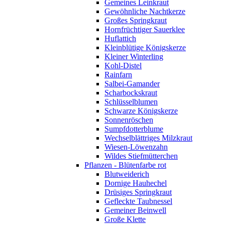
Gemeines Leinkraut
Gewöhnliche Nachtkerze
Großes Springkraut
Hornfrüchtiger Sauerklee
Huflattich
Kleinblütige Königskerze
Kleiner Winterling
Kohl-Distel
Rainfarn
Salbei-Gamander
Scharbockskraut
Schlüsselblumen
Schwarze Königskerze
Sonnenröschen
Sumpfdotterblume
Wechselblättriges Milzkraut
Wiesen-Löwenzahn
Wildes Stiefmütterchen
Pflanzen - Blütenfarbe rot
Blutweiderich
Dornige Hauhechel
Drüsiges Springkraut
Gefleckte Taubnessel
Gemeiner Beinwell
Große Klette