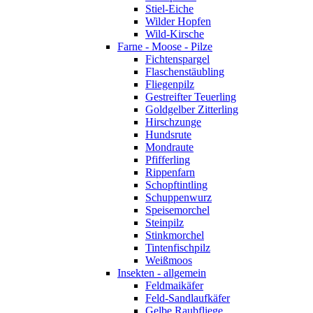
Stiel-Eiche
Wilder Hopfen
Wild-Kirsche
Farne - Moose - Pilze
Fichtenspargel
Flaschenstäubling
Fliegenpilz
Gestreifter Teuerling
Goldgelber Zitterling
Hirschzunge
Hundsrute
Mondraute
Pfifferling
Rippenfarn
Schopftintling
Schuppenwurz
Speisemorchel
Steinpilz
Stinkmorchel
Tintenfischpilz
Weißmoos
Insekten - allgemein
Feldmaikäfer
Feld-Sandlaufkäfer
Gelbe Raubfliege