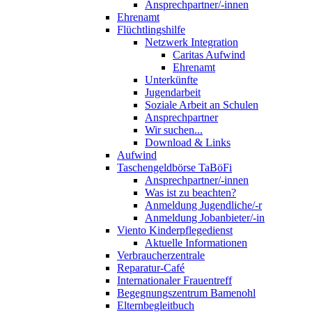
Ansprechpartner/-innen
Ehrenamt
Flüchtlingshilfe
Netzwerk Integration
Caritas Aufwind
Ehrenamt
Unterkünfte
Jugendarbeit
Soziale Arbeit an Schulen
Ansprechpartner
Wir suchen...
Download & Links
Aufwind
Taschengeldbörse TaBöFi
Ansprechpartner/-innen
Was ist zu beachten?
Anmeldung Jugendliche/-r
Anmeldung Jobanbieter/-in
Viento Kinderpflegedienst
Aktuelle Informationen
Verbraucherzentrale
Reparatur-Café
Internationaler Frauentreff
Begegnungszentrum Bamenohl
Elternbegleitbuch