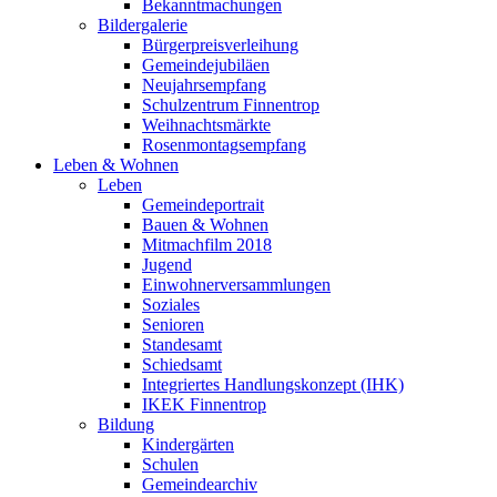
Bekanntmachungen
Bildergalerie
Bürgerpreisverleihung
Gemeindejubiläen
Neujahrsempfang
Schulzentrum Finnentrop
Weihnachtsmärkte
Rosenmontagsempfang
Leben & Wohnen
Leben
Gemeindeportrait
Bauen & Wohnen
Mitmachfilm 2018
Jugend
Einwohnerversammlungen
Soziales
Senioren
Standesamt
Schiedsamt
Integriertes Handlungskonzept (IHK)
IKEK Finnentrop
Bildung
Kindergärten
Schulen
Gemeindearchiv