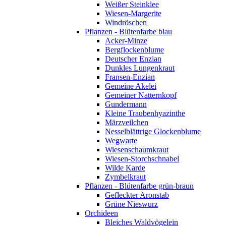
Weißer Steinklee
Wiesen-Margerite
Windröschen
Pflanzen - Blütenfarbe blau
Acker-Minze
Bergflockenblume
Deutscher Enzian
Dunkles Lungenkraut
Fransen-Enzian
Gemeine Akelei
Gemeiner Natternkopf
Gundermann
Kleine Traubenhyazinthe
Märzveilchen
Nesselblättrige Glockenblume
Wegwarte
Wiesenschaumkraut
Wiesen-Storchschnabel
Wilde Karde
Zymbelkraut
Pflanzen - Blütenfarbe grün-braun
Gefleckter Aronstab
Grüne Nieswurz
Orchideen
Bleiches Waldvögelein