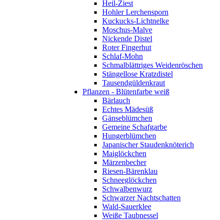
Heil-Ziest
Hohler Lerchensporn
Kuckucks-Lichtnelke
Moschus-Malve
Nickende Distel
Roter Fingerhut
Schlaf-Mohn
Schmalblättriges Weidenröschen
Stängellose Kratzdistel
Tausendgüldenkraut
Pflanzen - Blütenfarbe weiß
Bärlauch
Echtes Mädesüß
Gänseblümchen
Gemeine Schafgarbe
Hungerblümchen
Japanischer Staudenknöterich
Maiglöckchen
Märzenbecher
Riesen-Bärenklau
Schneeglöckchen
Schwalbenwurz
Schwarzer Nachtschatten
Wald-Sauerklee
Weiße Taubnessel