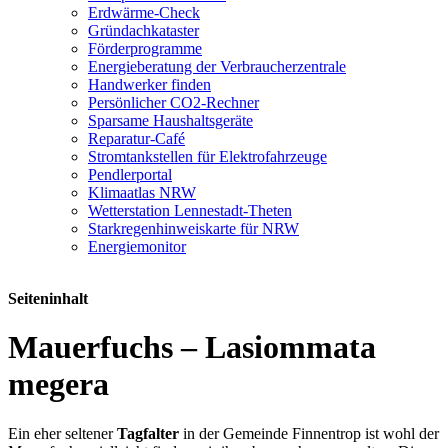
Erdwärme-Check
Gründachkataster
Förderprogramme
Energieberatung der Verbraucherzentrale
Handwerker finden
Persönlicher CO2-Rechner
Sparsame Haushaltsgeräte
Reparatur-Café
Stromtankstellen für Elektrofahrzeuge
Pendlerportal
Klimaatlas NRW
Wetterstation Lennestadt-Theten
Starkregenhinweiskarte für NRW
Energiemonitor
Seiteninhalt
Mauerfuchs – Lasiommata
megera
Ein eher seltener
Tagfalter
in der Gemeinde Finnentrop ist wohl der