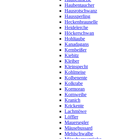
Haubentaucher
Hausrotschwanz
Haussperling
Heckenbraunelle
Heidelerche
Höckerschwan
Hohltaube
Kanadagans
Kernbeißer
Kiebitz
Kleiber
Kleinspecht
Kohlmeise
Kolbenente
Kolkrabe
Kormoran
Kornweihe
Kranich
Krickente
Lachmöwe
Löffler
Mauersegler
Mäusebussard
Mehlschwalbe