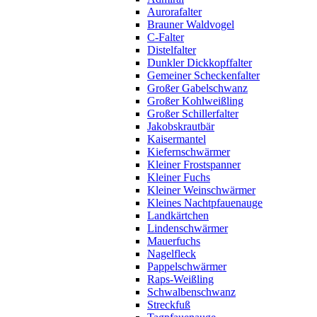
Aurorafalter
Brauner Waldvogel
C-Falter
Distelfalter
Dunkler Dickkopffalter
Gemeiner Scheckenfalter
Großer Gabelschwanz
Großer Kohlweißling
Großer Schillerfalter
Jakobskrautbär
Kaisermantel
Kiefernschwärmer
Kleiner Frostspanner
Kleiner Fuchs
Kleiner Weinschwärmer
Kleines Nachtpfauenauge
Landkärtchen
Lindenschwärmer
Mauerfuchs
Nagelfleck
Pappelschwärmer
Raps-Weißling
Schwalbenschwanz
Streckfuß