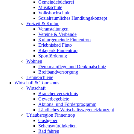
Gemeindebücherei
Musikschule
Volkshochschule
Sozialräumliches Handlungskonzept
Freizeit & Kultur
Veranstaltungen
Vereine & Verbände
Kulturgemeinde Finnentrop
Erlebnisbad Finto
Bikepark Finnentrop
Sportförderung
Wohnen
Denkmalpflege und Denkmalschutz
Breitbandversorgung
LenneSchiene
Wirtschaft & Tourismus
Wirtschaft
Branchenverzeichnis
Gewerbegebiete
Aktions- und Förderprogramm
Ländliches Wirtschaftswegenetzkonzept
Urlaubsregion Finnentrop
Gastgeber
Sehenswürdigkeiten
Rad fahren