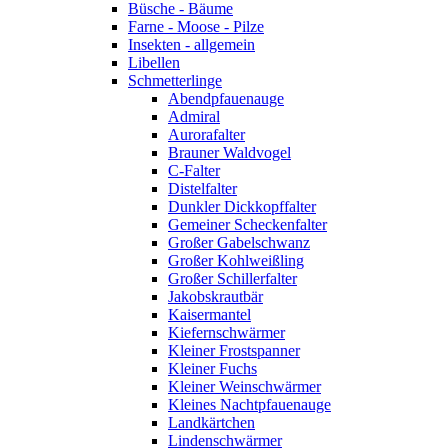
Büsche - Bäume
Farne - Moose - Pilze
Insekten - allgemein
Libellen
Schmetterlinge
Abendpfauenauge
Admiral
Aurorafalter
Brauner Waldvogel
C-Falter
Distelfalter
Dunkler Dickkopffalter
Gemeiner Scheckenfalter
Großer Gabelschwanz
Großer Kohlweißling
Großer Schillerfalter
Jakobskrautbär
Kaisermantel
Kiefernschwärmer
Kleiner Frostspanner
Kleiner Fuchs
Kleiner Weinschwärmer
Kleines Nachtpfauenauge
Landkärtchen
Lindenschwärmer