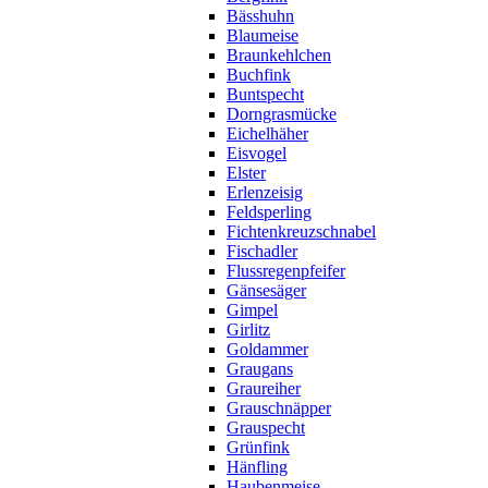
Bässhuhn
Blaumeise
Braunkehlchen
Buchfink
Buntspecht
Dorngrasmücke
Eichelhäher
Eisvogel
Elster
Erlenzeisig
Feldsperling
Fichtenkreuzschnabel
Fischadler
Flussregenpfeifer
Gänsesäger
Gimpel
Girlitz
Goldammer
Graugans
Graureiher
Grauschnäpper
Grauspecht
Grünfink
Hänfling
Haubenmeise