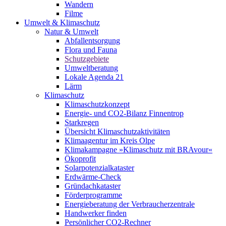
Wandern
Filme
Umwelt & Klimaschutz
Natur & Umwelt
Abfallentsorgung
Flora und Fauna
Schutzgebiete
Umweltberatung
Lokale Agenda 21
Lärm
Klimaschutz
Klimaschutzkonzept
Energie- und CO2-Bilanz Finnentrop
Starkregen
Übersicht Klimaschutzaktivitäten
Klimaagentur im Kreis Olpe
Klimakampagne »Klimaschutz mit BRAvour«
Ökoprofit
Solarpotenzialkataster
Erdwärme-Check
Gründachkataster
Förderprogramme
Energieberatung der Verbraucherzentrale
Handwerker finden
Persönlicher CO2-Rechner