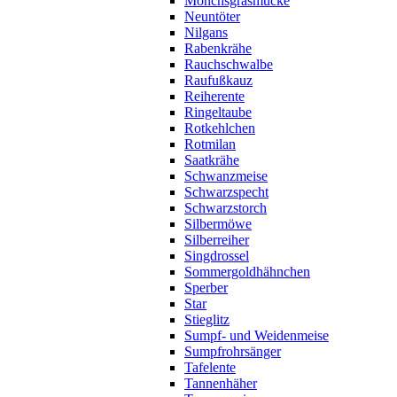
Mönchsgrasmücke
Neuntöter
Nilgans
Rabenkrähe
Rauchschwalbe
Raufußkauz
Reiherente
Ringeltaube
Rotkehlchen
Rotmilan
Saatkrähe
Schwanzmeise
Schwarzspecht
Schwarzstorch
Silbermöwe
Silberreiher
Singdrossel
Sommergoldhähnchen
Sperber
Star
Stieglitz
Sumpf- und Weidenmeise
Sumpfrohrsänger
Tafelente
Tannenhäher