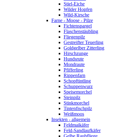
Stiel-Eiche
Wilder Hopfen
Wild-Kirsche
Farne - Moose - Pilze
Fichtenspargel
Flaschenstäubling
Fliegenpilz
Gestreifter Teuerling
Goldgelber Zitterling
Hirschzunge
Hundsrute
Mondraute
Pfifferling
Rippenfarn
Schopftintling
Schuppenwurz
Speisemorchel
Steinpilz
Stinkmorchel
Tintenfischpilz
Weißmoos
Insekten - allgemein
Feldmaikäfer
Feld-Sandlaufkäfer
Gelbe Raubfliege