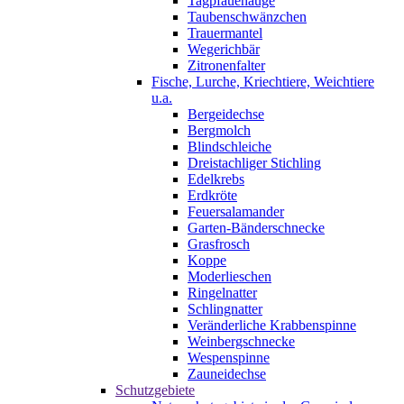
Tagpfauenauge
Taubenschwänzchen
Trauermantel
Wegerichbär
Zitronenfalter
Fische, Lurche, Kriechtiere, Weichtiere
u.a.
Bergeidechse
Bergmolch
Blindschleiche
Dreistachliger Stichling
Edelkrebs
Erdkröte
Feuersalamander
Garten-Bänderschnecke
Grasfrosch
Koppe
Moderlieschen
Ringelnatter
Schlingnatter
Veränderliche Krabbenspinne
Weinbergschnecke
Wespenspinne
Zauneidechse
Schutzgebiete