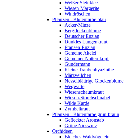
Weißer Steinklee
Wiesen-Margerite
Windröschen
Pflanzen - Blütenfarbe blau
Acker-Minze
Bergflockenblume
Deutscher Enzian
Dunkles Lungenkraut
Fransen-Enzian
Gemeine Akelei
Gemeiner Natternkopf
Gundermann
Kleine Traubenhyazinthe
Märzveilchen
Nesselblättrige Glockenblume
Wegwarte
Wiesenschaumkraut
Wiesen-Storchschnabel
Wilde Karde
Zymbelkraut
Pflanzen - Blütenfarbe grün-braun
Gefleckter Aronstab
Grüne Nieswurz
Orchideen
Bleiches Waldvögelein