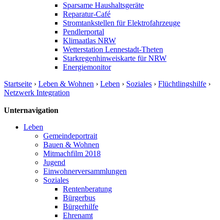
Sparsame Haushaltsgeräte
Reparatur-Café
Stromtankstellen für Elektrofahrzeuge
Pendlerportal
Klimaatlas NRW
Wetterstation Lennestadt-Theten
Starkregenhinweiskarte für NRW
Energiemonitor
Startseite
›
Leben & Wohnen
›
Leben
›
Soziales
›
Flüchtlingshilfe
›
Netzwerk Integration
Unternavigation
Leben
Gemeindeportrait
Bauen & Wohnen
Mitmachfilm 2018
Jugend
Einwohnerversammlungen
Soziales
Rentenberatung
Bürgerbus
Bürgerhilfe
Ehrenamt