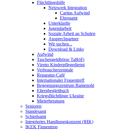
Flüchtlingshilfe
Netzwerk Integration
Caritas Aufwind
Ehrenamt
Unterkünfte
Jugendarbeit
Soziale Arbeit an Schulen
Ansprechpartner
Wir suchen...
Download & Links
Aufwind
Taschengeldbörse TaBöFi
Viento Kinderpflegedienst
Verbraucherzentrale
Reparatur-Café
Internationaler Frauentreff
Begegnungszentrum Bamenohl
Elternbegleitbuch
Kriegsflüchtlinge Ukraine
Mieterberatung
Senioren
Standesamt
Schiedsamt
Integriertes Handlungskonzept (IHK)
IKEK Finnentrop