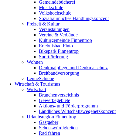
Gemeindebücherei
Musikschule
Volkshochschule
Sozialräumliches Handlungskonzept
Freizeit & Kultur
Veranstaltungen
Vereine & Verbände
Kulturgemeinde Finnentrop
Erlebnisbad Finto
Bikepark Finnentrop
Sportförderung
Wohnen
Denkmalpflege und Denkmalschutz
Breitbandversorgung
LenneSchiene
Wirtschaft & Tourismus
Wirtschaft
Branchenverzeichnis
Gewerbegebiete
Aktions- und Förderprogramm
Ländliches Wirtschaftswegenetzkonzept
Urlaubsregion Finnentrop
Gastgeber
Sehenswürdigkeiten
Rad fahren