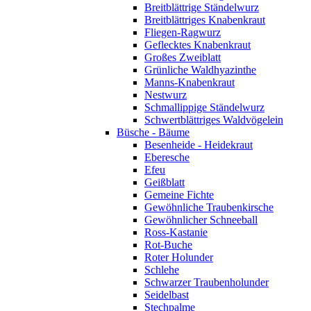
Breitblättrige Ständelwurz
Breitblättriges Knabenkraut
Fliegen-Ragwurz
Geflecktes Knabenkraut
Großes Zweiblatt
Grünliche Waldhyazinthe
Manns-Knabenkraut
Nestwurz
Schmallippige Ständelwurz
Schwertblättriges Waldvögelein
Büsche - Bäume
Besenheide - Heidekraut
Eberesche
Efeu
Geißblatt
Gemeine Fichte
Gewöhnliche Traubenkirsche
Gewöhnlicher Schneeball
Ross-Kastanie
Rot-Buche
Roter Holunder
Schlehe
Schwarzer Traubenholunder
Seidelbast
Stechpalme