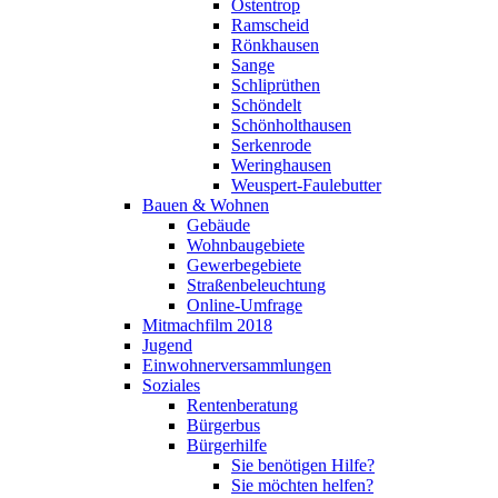
Ostentrop
Ramscheid
Rönkhausen
Sange
Schliprüthen
Schöndelt
Schönholthausen
Serkenrode
Weringhausen
Weuspert-Faulebutter
Bauen & Wohnen
Gebäude
Wohnbaugebiete
Gewerbegebiete
Straßenbeleuchtung
Online-Umfrage
Mitmachfilm 2018
Jugend
Einwohnerversammlungen
Soziales
Rentenberatung
Bürgerbus
Bürgerhilfe
Sie benötigen Hilfe?
Sie möchten helfen?