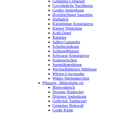
Gemeines Leinkraut
Gewöhnliche Nachtkerze
Großes Springkraut
Hornfrüchtiger Sauerklee
Huflattich
Kleinblütige Königskerze
Kleiner Winterling
Kohl-Distel
Rainfarn
Salbei-Gamander
Scharbockskraut
Schlüsselblumen
Schwarze Königskerze
Sonnenröschen
Sumpfdotterblume
Wechselblättriges Milzkraut
Wiesen-Löwenzahn
Wildes Stiefmütterchen
Pflanzen - Blütenfarbe rot
Blutweiderich
Dornige Hauhechel
Drüsiges Springkraut
Gefleckte Taubnessel
Gemeiner Beinwell
Große Klette