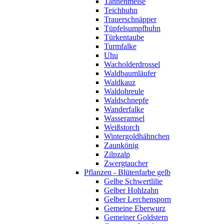
Tannenmeise
Teichhuhn
Trauerschnäpper
Tüpfelsumpfhuhn
Türkentaube
Turmfalke
Uhu
Wacholderdrossel
Waldbaumläufer
Waldkauz
Waldohreule
Waldschnepfe
Wanderfalke
Wasseramsel
Weißstorch
Wintergoldhähnchen
Zaunkönig
Zilpzalp
Zwergtaucher
Pflanzen - Blütenfarbe gelb
Gelbe Schwertlilie
Gelber Hohlzahn
Gelber Lerchensporn
Gemeine Eberwurz
Gemeiner Goldstern