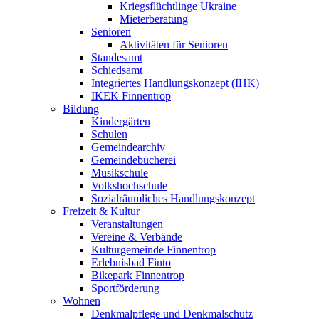
Kriegsflüchtlinge Ukraine
Mieterberatung
Senioren
Aktivitäten für Senioren
Standesamt
Schiedsamt
Integriertes Handlungskonzept (IHK)
IKEK Finnentrop
Bildung
Kindergärten
Schulen
Gemeindearchiv
Gemeindebücherei
Musikschule
Volkshochschule
Sozialräumliches Handlungskonzept
Freizeit & Kultur
Veranstaltungen
Vereine & Verbände
Kulturgemeinde Finnentrop
Erlebnisbad Finto
Bikepark Finnentrop
Sportförderung
Wohnen
Denkmalpflege und Denkmalschutz