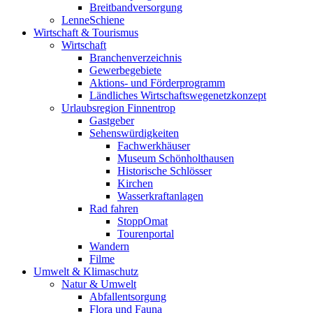
Breitbandversorgung
LenneSchiene
Wirtschaft & Tourismus
Wirtschaft
Branchenverzeichnis
Gewerbegebiete
Aktions- und Förderprogramm
Ländliches Wirtschaftswegenetzkonzept
Urlaubsregion Finnentrop
Gastgeber
Sehenswürdigkeiten
Fachwerkhäuser
Museum Schönholthausen
Historische Schlösser
Kirchen
Wasserkraftanlagen
Rad fahren
StoppOmat
Tourenportal
Wandern
Filme
Umwelt & Klimaschutz
Natur & Umwelt
Abfallentsorgung
Flora und Fauna