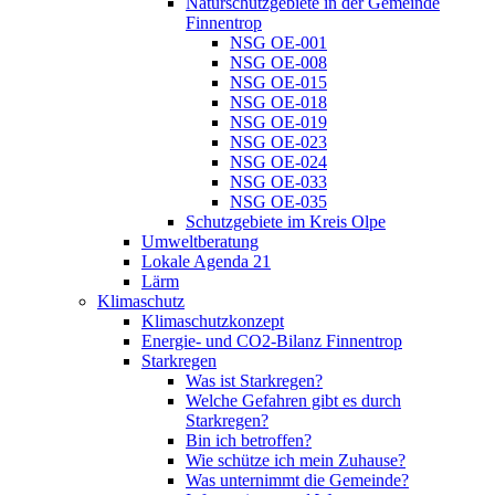
Naturschutzgebiete in der Gemeinde
Finnentrop
NSG OE-001
NSG OE-008
NSG OE-015
NSG OE-018
NSG OE-019
NSG OE-023
NSG OE-024
NSG OE-033
NSG OE-035
Schutzgebiete im Kreis Olpe
Umweltberatung
Lokale Agenda 21
Lärm
Klimaschutz
Klimaschutzkonzept
Energie- und CO2-Bilanz Finnentrop
Starkregen
Was ist Starkregen?
Welche Gefahren gibt es durch
Starkregen?
Bin ich betroffen?
Wie schütze ich mein Zuhause?
Was unternimmt die Gemeinde?