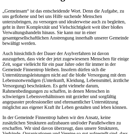
„Gemeinsam“ ist das entscheidende Wort. Denn die Aufgabe, zu
uns geflohene und bei uns Hilfe suchende Menschen
unterzubringen, zu versorgen und idealerweise auch zu begleiten,
geht in ihrer Komplexität und Vielschichtigkeit weit über bloßes
Verwaltungshandeln hinaus. Sie kann nur in einer
gesamtgesellschaftlichen Anstrengung innerhalb unserer Gemeinde
bewältigt werden.
Auch hinsichtlich der Dauer der Asylverfahren ist davon
auszugehen, dass viele der jetzt zugewiesenen Menschen für einige
Zeit, sogar vielleicht für ein paar Jahre oder für immer in der
Gemeinde Finnentrop bleiben. Insofern dürfen sich die
Unterstützungsleistungen nicht auf die bloße Versorgung mit dem
Lebensnotwendigen (Unterkunft, Kleidung, Lebensmittel, ärztliche
Versorgung) beschränken. Es geht vielmehr darum,
Rahmenbedingungen zu schaffen, in denen Menschen in
schwierigen Lebensverhältnissen mit gezielter und sorgfältig
angepasster professioneller und ehrenamtlicher Unterstützung
möglichst aus eigener Kraft ihr Leben gestalten und leben können.
In der Gemeinde Finnentrop haben wir den Ansatz, keine
zusätzlichen Strukturen aufzubauen und/oder Parallelwelten zu
erschaffen. Wir sind davon überzeugt, dass unsere Strukturen,
Verbände, Organisationen und Vereine so gut aufgestellt sind, dass