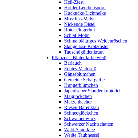
Heil-Ziest
Hohler Lerchensporn
Kuckucks-Lichtnelke
Moschus-Malve
Nickende Distel
Roter Fingerhut
Schlaf-Mohn
Schmalblättriges Weidenröschen
Stängellose Kratzdistel
Tausendgüldenkraut
Pflanzen - Blütenfarbe weiß
Bärlauch
Echtes Mädesüß
Gänseblümchen
Gemeine Schafgarbe
Hungerblümchen
Japanischer Staudenknöterich
Maiglöckchen
Märzenbecher
Riesen-Bärenklau
Schneeglöckchen
Schwalbenwurz
Schwarzer Nachtschatten
Wald-Sauerklee
Weiße Taubnessel