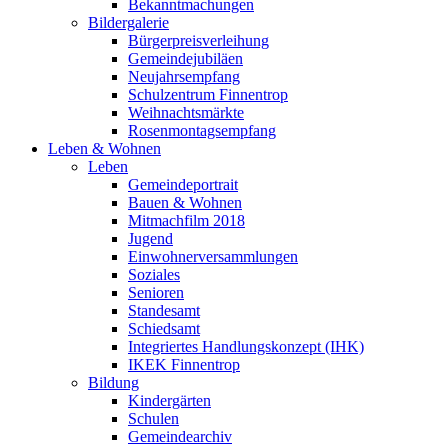
Bekanntmachungen
Bildergalerie
Bürgerpreisverleihung
Gemeindejubiläen
Neujahrsempfang
Schulzentrum Finnentrop
Weihnachtsmärkte
Rosenmontagsempfang
Leben & Wohnen
Leben
Gemeindeportrait
Bauen & Wohnen
Mitmachfilm 2018
Jugend
Einwohnerversammlungen
Soziales
Senioren
Standesamt
Schiedsamt
Integriertes Handlungskonzept (IHK)
IKEK Finnentrop
Bildung
Kindergärten
Schulen
Gemeindearchiv