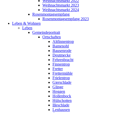
Weihnachtsmarkt 2022
Weihnachtsmarkt 2023
Weihnachtsmarkt 2024
Rosenmontagsempfang
Rosenmontagsempfang 2023
Leben & Wohnen
Leben
Gemeindeportrait
Ortschaften
Altfinnentrop
Bamenohl
Bausenrode
Deutmecke
Fehrenbracht
Finnentrop
Fretter
Frettermühle
Frielentrop
Gierschlade
Glinge
Heggen
Hollenbock
Hülschotten
Illeschlade
Lenhausen