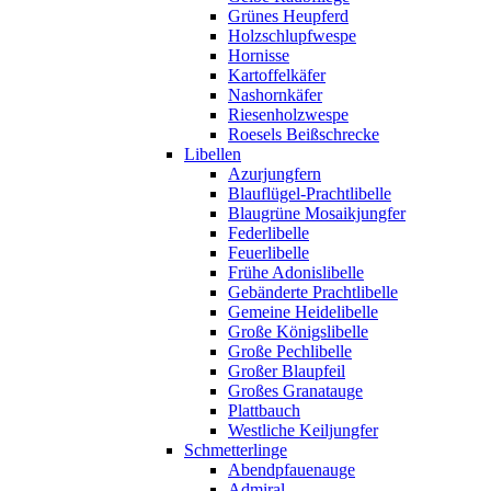
Grünes Heupferd
Holzschlupfwespe
Hornisse
Kartoffelkäfer
Nashornkäfer
Riesenholzwespe
Roesels Beißschrecke
Libellen
Azurjungfern
Blauflügel-Prachtlibelle
Blaugrüne Mosaikjungfer
Federlibelle
Feuerlibelle
Frühe Adonislibelle
Gebänderte Prachtlibelle
Gemeine Heidelibelle
Große Königslibelle
Große Pechlibelle
Großer Blaupfeil
Großes Granatauge
Plattbauch
Westliche Keiljungfer
Schmetterlinge
Abendpfauenauge
Admiral