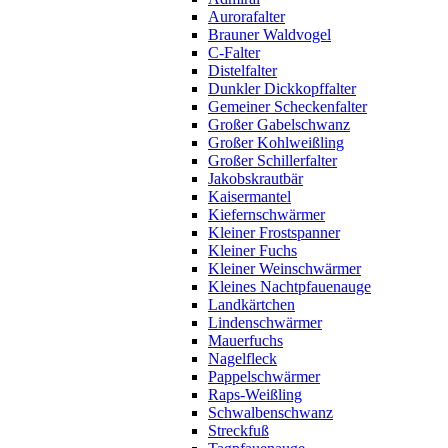
Aurorafalter
Brauner Waldvogel
C-Falter
Distelfalter
Dunkler Dickkopffalter
Gemeiner Scheckenfalter
Großer Gabelschwanz
Großer Kohlweißling
Großer Schillerfalter
Jakobskrautbär
Kaisermantel
Kiefernschwärmer
Kleiner Frostspanner
Kleiner Fuchs
Kleiner Weinschwärmer
Kleines Nachtpfauenauge
Landkärtchen
Lindenschwärmer
Mauerfuchs
Nagelfleck
Pappelschwärmer
Raps-Weißling
Schwalbenschwanz
Streckfuß