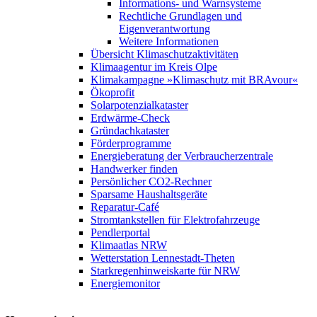
Informations- und Warnsysteme
Rechtliche Grundlagen und
Eigenverantwortung
Weitere Informationen
Übersicht Klimaschutzaktivitäten
Klimaagentur im Kreis Olpe
Klimakampagne »Klimaschutz mit BRAvour«
Ökoprofit
Solarpotenzialkataster
Erdwärme-Check
Gründachkataster
Förderprogramme
Energieberatung der Verbraucherzentrale
Handwerker finden
Persönlicher CO2-Rechner
Sparsame Haushaltsgeräte
Reparatur-Café
Stromtankstellen für Elektrofahrzeuge
Pendlerportal
Klimaatlas NRW
Wetterstation Lennestadt-Theten
Starkregenhinweiskarte für NRW
Energiemonitor