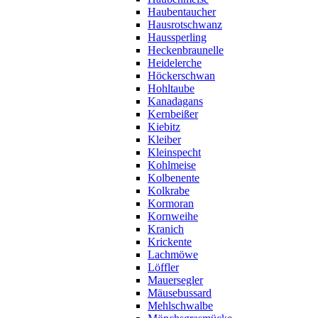
Haubentaucher
Hausrotschwanz
Haussperling
Heckenbraunelle
Heidelerche
Höckerschwan
Hohltaube
Kanadagans
Kernbeißer
Kiebitz
Kleiber
Kleinspecht
Kohlmeise
Kolbenente
Kolkrabe
Kormoran
Kornweihe
Kranich
Krickente
Lachmöwe
Löffler
Mauersegler
Mäusebussard
Mehlschwalbe