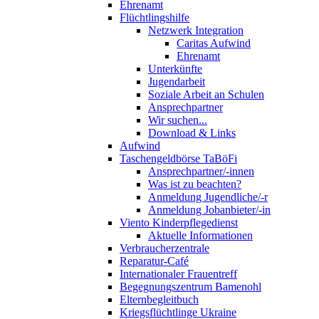
Ehrenamt
Flüchtlingshilfe
Netzwerk Integration
Caritas Aufwind
Ehrenamt
Unterkünfte
Jugendarbeit
Soziale Arbeit an Schulen
Ansprechpartner
Wir suchen...
Download & Links
Aufwind
Taschengeldbörse TaBöFi
Ansprechpartner/-innen
Was ist zu beachten?
Anmeldung Jugendliche/-r
Anmeldung Jobanbieter/-in
Viento Kinderpflegedienst
Aktuelle Informationen
Verbraucherzentrale
Reparatur-Café
Internationaler Frauentreff
Begegnungszentrum Bamenohl
Elternbegleitbuch
Kriegsflüchtlinge Ukraine