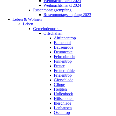
Weihnachtsmarkt 2023
Weihnachtsmarkt 2024
Rosenmontagsempfang
Rosenmontagsempfang 2023
Leben & Wohnen
Leben
Gemeindeportrait
Ortschaften
Altfinnentrop
Bamenohl
Bausenrode
Deutmecke
Fehrenbracht
Finnentrop
Fretter
Frettermühle
Frielentrop
Gierschlade
Glinge
Heggen
Hollenbock
Hülschotten
Illeschlade
Lenhausen
Ostentrop