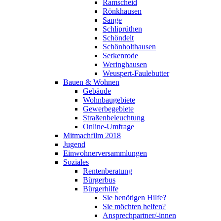
Ramscheid
Rönkhausen
Sange
Schliprüthen
Schöndelt
Schönholthausen
Serkenrode
Weringhausen
Weuspert-Faulebutter
Bauen & Wohnen
Gebäude
Wohnbaugebiete
Gewerbegebiete
Straßenbeleuchtung
Online-Umfrage
Mitmachfilm 2018
Jugend
Einwohnerversammlungen
Soziales
Rentenberatung
Bürgerbus
Bürgerhilfe
Sie benötigen Hilfe?
Sie möchten helfen?
Ansprechpartner/-innen