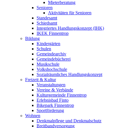
Mieterberatung
Senioren
Aktivitäten für Senioren
Standesamt
Schiedsamt
Integriertes Handlungskonzept (IHK)
IKEK Finnentrop
Bildung
Kindergärten
Schulen
Gemeindearchiv
Gemeindebücherei
Musikschule
Volkshochschule
Sozialräumliches Handlungskonzept
Freizeit & Kultur
Veranstaltungen
Vereine & Verbände
Kulturgemeinde Finnentrop
Erlebnisbad Finto
Bikepark Finnentrop
Sportförderung
Wohnen
Denkmalpflege und Denkmalschutz
Breitbandversorgung