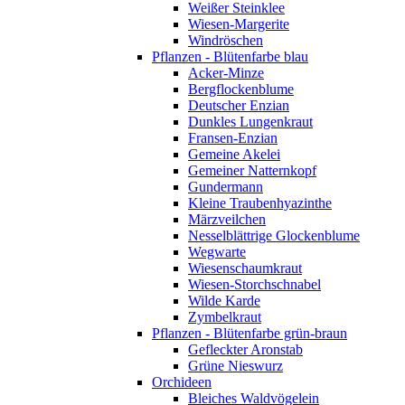
Weißer Steinklee
Wiesen-Margerite
Windröschen
Pflanzen - Blütenfarbe blau
Acker-Minze
Bergflockenblume
Deutscher Enzian
Dunkles Lungenkraut
Fransen-Enzian
Gemeine Akelei
Gemeiner Natternkopf
Gundermann
Kleine Traubenhyazinthe
Märzveilchen
Nesselblättrige Glockenblume
Wegwarte
Wiesenschaumkraut
Wiesen-Storchschnabel
Wilde Karde
Zymbelkraut
Pflanzen - Blütenfarbe grün-braun
Gefleckter Aronstab
Grüne Nieswurz
Orchideen
Bleiches Waldvögelein