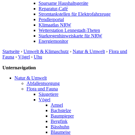
Sparsame Haushaltsgeräte
Reparatur-Café
Stromtankstellen für Elektrofahrzeuge
Pendlerportal
Klimaatlas NRW
Wetterstation Lennestadt-Theten
Starkregenhinweiskarte für NRW
Energiemonitor
Startseite
›
Umwelt & Klimaschutz
›
Natur & Umwelt
›
Flora und
Fauna
›
Vögel
›
Uhu
Unternavigation
Natur & Umwelt
Abfallentsorgung
Flora und Fauna
Säugetiere
Vögel
Amsel
Bachstelze
Baumpieper
Bergfink
Bässhuhn
Blaumeise