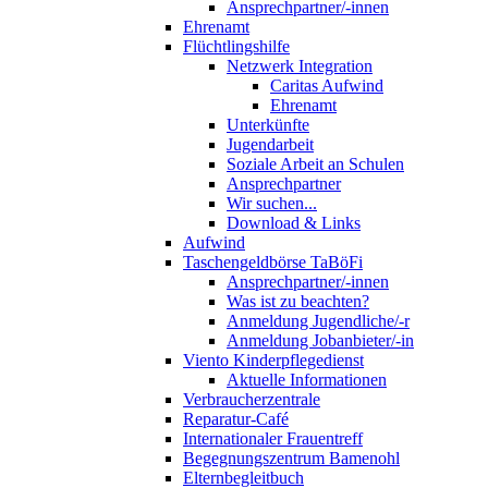
Ansprechpartner/-innen
Ehrenamt
Flüchtlingshilfe
Netzwerk Integration
Caritas Aufwind
Ehrenamt
Unterkünfte
Jugendarbeit
Soziale Arbeit an Schulen
Ansprechpartner
Wir suchen...
Download & Links
Aufwind
Taschengeldbörse TaBöFi
Ansprechpartner/-innen
Was ist zu beachten?
Anmeldung Jugendliche/-r
Anmeldung Jobanbieter/-in
Viento Kinderpflegedienst
Aktuelle Informationen
Verbraucherzentrale
Reparatur-Café
Internationaler Frauentreff
Begegnungszentrum Bamenohl
Elternbegleitbuch