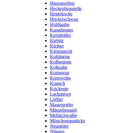
Haussperling
Heckenbraunelle
Heidelerche
Höckerschwan
Hohltaube
Kanadagans
Kernbeißer
Kiebitz
Kleiber
Kleinspecht
Kohlmeise
Kolbenente
Kolkrabe
Kormoran
Kornweihe
Kranich
Krickente
Lachmöwe
Löffler
Mauersegler
Mäusebussard
Mehlschwalbe
Mönchsgrasmücke
Neuntöter
Nilgans