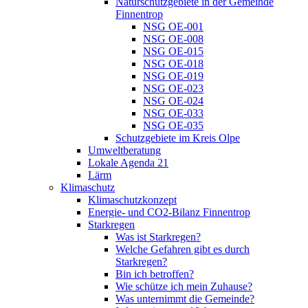
Naturschutzgebiete in der Gemeinde
Finnentrop
NSG OE-001
NSG OE-008
NSG OE-015
NSG OE-018
NSG OE-019
NSG OE-023
NSG OE-024
NSG OE-033
NSG OE-035
Schutzgebiete im Kreis Olpe
Umweltberatung
Lokale Agenda 21
Lärm
Klimaschutz
Klimaschutzkonzept
Energie- und CO2-Bilanz Finnentrop
Starkregen
Was ist Starkregen?
Welche Gefahren gibt es durch
Starkregen?
Bin ich betroffen?
Wie schütze ich mein Zuhause?
Was unternimmt die Gemeinde?