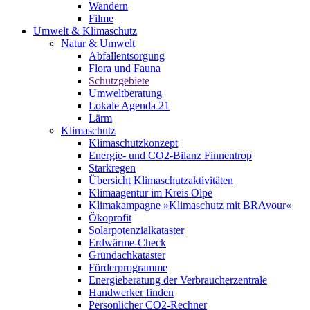
Wandern
Filme
Umwelt & Klimaschutz
Natur & Umwelt
Abfallentsorgung
Flora und Fauna
Schutzgebiete
Umweltberatung
Lokale Agenda 21
Lärm
Klimaschutz
Klimaschutzkonzept
Energie- und CO2-Bilanz Finnentrop
Starkregen
Übersicht Klimaschutzaktivitäten
Klimaagentur im Kreis Olpe
Klimakampagne »Klimaschutz mit BRAvour«
Ökoprofit
Solarpotenzialkataster
Erdwärme-Check
Gründachkataster
Förderprogramme
Energieberatung der Verbraucherzentrale
Handwerker finden
Persönlicher CO2-Rechner