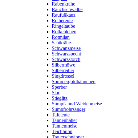
Rabenkrähe
Rauchschwalbe
Raufußkauz
Reiherente
Ringeltaube
Rotkehlchen
Rotmilan
Saatkrähe
Schwanzmeise
Schwarzspecht
Schwarzstorch
Silbermöwe
Silberreiher
Singdrossel
Sommergoldhähnchen
Sperber
Star
Stieglitz
Sumpf- und Weidenmeise
Sumpfrohrsänger
Tafelente
Tannenhäher
Tannenmeise
Teichhuhn
Trauerschnäpper