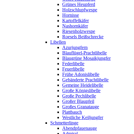
Grünes Heupferd
Holzschlupfwespe
Hornisse
Kartoffelkäfer
Nashornkäfer
Riesenholzwespe
Roesels Beißschrecke
Libellen
Azurjungfern
Blauflügel-Prachtlibelle
Blaugrüne Mosaikjungfer
Federlibelle
Feuerlibelle
Frühe Adonislibelle
Gebänderte Prachtlibelle
Gemeine Heidelibelle
Große Königslibelle
Große Pechlibelle
Großer Blaupfeil
Großes Granatauge
Plattbauch
Westliche Keiljungfer
Schmetterlinge
Abendpfauenauge
Admiral