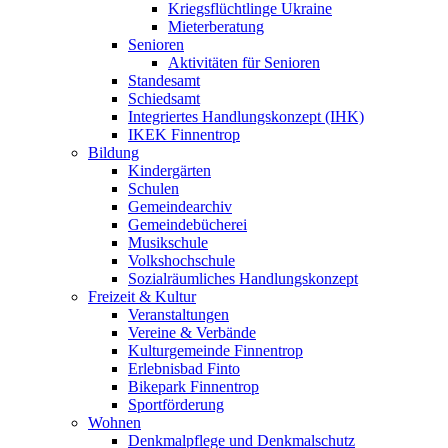
Kriegsflüchtlinge Ukraine
Mieterberatung
Senioren
Aktivitäten für Senioren
Standesamt
Schiedsamt
Integriertes Handlungskonzept (IHK)
IKEK Finnentrop
Bildung
Kindergärten
Schulen
Gemeindearchiv
Gemeindebücherei
Musikschule
Volkshochschule
Sozialräumliches Handlungskonzept
Freizeit & Kultur
Veranstaltungen
Vereine & Verbände
Kulturgemeinde Finnentrop
Erlebnisbad Finto
Bikepark Finnentrop
Sportförderung
Wohnen
Denkmalpflege und Denkmalschutz