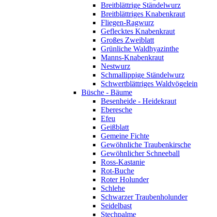
Breitblättrige Ständelwurz
Breitblättriges Knabenkraut
Fliegen-Ragwurz
Geflecktes Knabenkraut
Großes Zweiblatt
Grünliche Waldhyazinthe
Manns-Knabenkraut
Nestwurz
Schmallippige Ständelwurz
Schwertblättriges Waldvögelein
Büsche - Bäume
Besenheide - Heidekraut
Eberesche
Efeu
Geißblatt
Gemeine Fichte
Gewöhnliche Traubenkirsche
Gewöhnlicher Schneeball
Ross-Kastanie
Rot-Buche
Roter Holunder
Schlehe
Schwarzer Traubenholunder
Seidelbast
Stechpalme