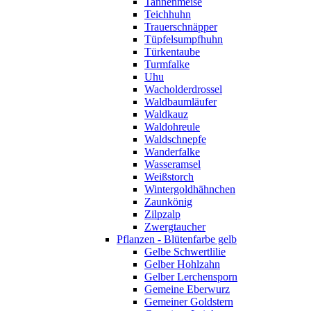
Tannenmeise
Teichhuhn
Trauerschnäpper
Tüpfelsumpfhuhn
Türkentaube
Turmfalke
Uhu
Wacholderdrossel
Waldbaumläufer
Waldkauz
Waldohreule
Waldschnepfe
Wanderfalke
Wasseramsel
Weißstorch
Wintergoldhähnchen
Zaunkönig
Zilpzalp
Zwergtaucher
Pflanzen - Blütenfarbe gelb
Gelbe Schwertlilie
Gelber Hohlzahn
Gelber Lerchensporn
Gemeine Eberwurz
Gemeiner Goldstern