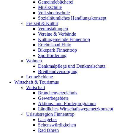
Gemeindebücherei
Musikschule
Volkshochschule
Sozialräumliches Handlungskonzept
Freizeit & Kultur
Veranstaltungen
Vereine & Verbände
Kulturgemeinde Finnentrop
Erlebnisbad Finto
Bikepark Finnentrop
Sportförderung
Wohnen
Denkmalpflege und Denkmalschutz
Breitbandversorgung
LenneSchiene
Wirtschaft & Tourismus
Wirtschaft
Branchenverzeichnis
Gewerbegebiete
Aktions- und Förderprogramm
Ländliches Wirtschaftswegenetzkonzept
Urlaubsregion Finnentrop
Gastgeber
Sehenswürdigkeiten
Rad fahren