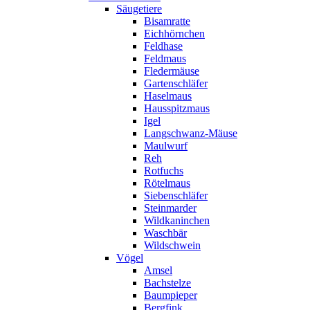
Säugetiere
Bisamratte
Eichhörnchen
Feldhase
Feldmaus
Fledermäuse
Gartenschläfer
Haselmaus
Hausspitzmaus
Igel
Langschwanz-Mäuse
Maulwurf
Reh
Rotfuchs
Rötelmaus
Siebenschläfer
Steinmarder
Wildkaninchen
Waschbär
Wildschwein
Vögel
Amsel
Bachstelze
Baumpieper
Bergfink