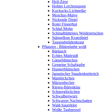
Heil-Ziest
Hohler Lerchensporn
Kuckucks-Lichtnelke
Moschus-Malve
Nickende Distel
Roter Fingerhut
Schlaf-Mohn
Schmalblättriges Weidenröschen
Stängellose Kratzdistel
Tausendgüldenkraut
Pflanzen - Blütenfarbe weiß
Bärlauch
Echtes Mädesüß
Gänseblümchen
Gemeine Schafgarbe
Hungerblümchen
Japanischer Staudenknöterich
Maiglöckchen
Märzenbecher
Riesen-Bärenklau
Schneeglöckchen
Schwalbenwurz
Schwarzer Nachtschatten
Wald-Sauerklee
Weiße Taubnessel