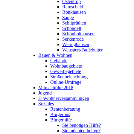
Ostentrop
Ramscheid
Rönkhausen
Sange
Schliprüthen
Schöndelt
Schönholthausen
Serkenrode
Weringhausen
Weuspert-Faulebutter
Bauen & Wohnen
Gebäude
Wohnbaugebiete
Gewerbegebiete
Straßenbeleuchtung
Online-Umfrage
Mitmachfilm 2018
Jugend
Einwohnerversammlungen
Soziales
Rentenberatung
Bürgerbus
Bürgerhilfe
Sie benötigen Hilfe?
Sie möchten helfen?