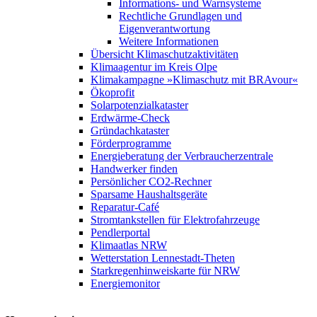
Informations- und Warnsysteme
Rechtliche Grundlagen und
Eigenverantwortung
Weitere Informationen
Übersicht Klimaschutzaktivitäten
Klimaagentur im Kreis Olpe
Klimakampagne »Klimaschutz mit BRAvour«
Ökoprofit
Solarpotenzialkataster
Erdwärme-Check
Gründachkataster
Förderprogramme
Energieberatung der Verbraucherzentrale
Handwerker finden
Persönlicher CO2-Rechner
Sparsame Haushaltsgeräte
Reparatur-Café
Stromtankstellen für Elektrofahrzeuge
Pendlerportal
Klimaatlas NRW
Wetterstation Lennestadt-Theten
Starkregenhinweiskarte für NRW
Energiemonitor