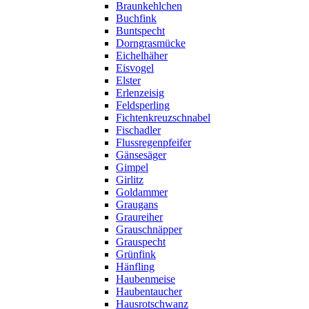
Braunkehlchen
Buchfink
Buntspecht
Dorngrasmücke
Eichelhäher
Eisvogel
Elster
Erlenzeisig
Feldsperling
Fichtenkreuzschnabel
Fischadler
Flussregenpfeifer
Gänsesäger
Gimpel
Girlitz
Goldammer
Graugans
Graureiher
Grauschnäpper
Grauspecht
Grünfink
Hänfling
Haubenmeise
Haubentaucher
Hausrotschwanz