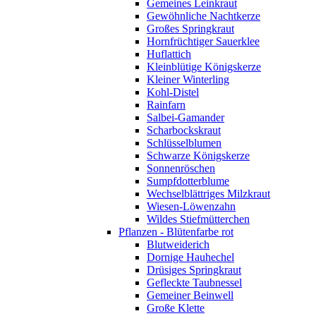
Gemeines Leinkraut
Gewöhnliche Nachtkerze
Großes Springkraut
Hornfrüchtiger Sauerklee
Huflattich
Kleinblütige Königskerze
Kleiner Winterling
Kohl-Distel
Rainfarn
Salbei-Gamander
Scharbockskraut
Schlüsselblumen
Schwarze Königskerze
Sonnenröschen
Sumpfdotterblume
Wechselblättriges Milzkraut
Wiesen-Löwenzahn
Wildes Stiefmütterchen
Pflanzen - Blütenfarbe rot
Blutweiderich
Dornige Hauhechel
Drüsiges Springkraut
Gefleckte Taubnessel
Gemeiner Beinwell
Große Klette