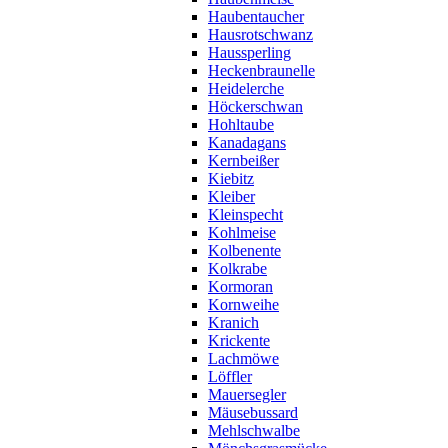
Haubentaucher
Hausrotschwanz
Haussperling
Heckenbraunelle
Heidelerche
Höckerschwan
Hohltaube
Kanadagans
Kernbeißer
Kiebitz
Kleiber
Kleinspecht
Kohlmeise
Kolbenente
Kolkrabe
Kormoran
Kornweihe
Kranich
Krickente
Lachmöwe
Löffler
Mauersegler
Mäusebussard
Mehlschwalbe