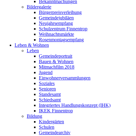
Bekanntmachungen
Bildergalerie
Bürgerpreisverleihung
Gemeindejubiläen
Neujahrsempfang
Schulzentrum Finnentrop
Weihnachtsmärkte
Rosenmontagsempfang
Leben & Wohnen
Leben
Gemeindeportrait
Bauen & Wohnen
Mitmachfilm 2018
Jugend
Einwohnerversammlungen
Soziales
Senioren
Standesamt
Schiedsamt
Integriertes Handlungskonzept (IHK)
IKEK Finnentrop
Bildung
Kindergärten
Schulen
Gemeindearchiv