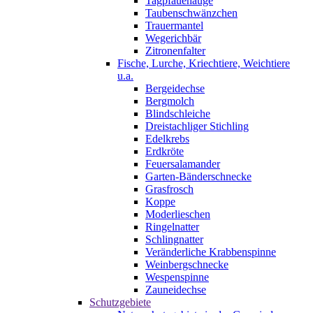
Tagpfauenauge
Taubenschwänzchen
Trauermantel
Wegerichbär
Zitronenfalter
Fische, Lurche, Kriechtiere, Weichtiere
u.a.
Bergeidechse
Bergmolch
Blindschleiche
Dreistachliger Stichling
Edelkrebs
Erdkröte
Feuersalamander
Garten-Bänderschnecke
Grasfrosch
Koppe
Moderlieschen
Ringelnatter
Schlingnatter
Veränderliche Krabbenspinne
Weinbergschnecke
Wespenspinne
Zauneidechse
Schutzgebiete