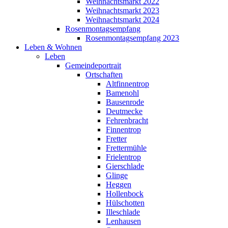
Weihnachtsmarkt 2022
Weihnachtsmarkt 2023
Weihnachtsmarkt 2024
Rosenmontagsempfang
Rosenmontagsempfang 2023
Leben & Wohnen
Leben
Gemeindeportrait
Ortschaften
Altfinnentrop
Bamenohl
Bausenrode
Deutmecke
Fehrenbracht
Finnentrop
Fretter
Frettermühle
Frielentrop
Gierschlade
Glinge
Heggen
Hollenbock
Hülschotten
Illeschlade
Lenhausen