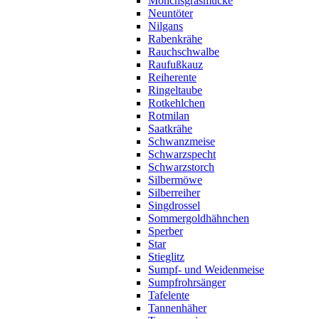
Mönchsgrasmücke
Neuntöter
Nilgans
Rabenkrähe
Rauchschwalbe
Raufußkauz
Reiherente
Ringeltaube
Rotkehlchen
Rotmilan
Saatkrähe
Schwanzmeise
Schwarzspecht
Schwarzstorch
Silbermöwe
Silberreiher
Singdrossel
Sommergoldhähnchen
Sperber
Star
Stieglitz
Sumpf- und Weidenmeise
Sumpfrohrsänger
Tafelente
Tannenhäher