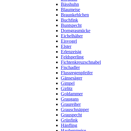
Bässhuhn
Blaumeise
Braunkehlchen
Buchfink
Buntspecht
Dorngrasmücke
Eichelhäher
Eisvogel
Elster
Erlenzeisig
Feldsperling
Fichtenkreuzschnabel
Fischadler
Flussregenpfeifer
Gänsesäger
Gimpel
Girlitz
Goldammer
Graugans
Graureiher
Grauschnäpper
Grauspecht
Grünfink
Hänfling
Haubenmeise