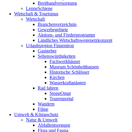
Breitbandversorgung
LenneSchiene
Wirtschaft & Tourismus
Wirtschaft
Branchenverzeichnis
Gewerbegebiete
Aktions- und Förderprogramm
Ländliches Wirtschaftswegenetzkonzept
Urlaubsregion Finnentrop
Gastgeber
Sehenswürdigkeiten
Fachwerkhäuser
Museum Schönholthausen
Historische Schlösser
Kirchen
Wasserkraftanlagen
Rad fahren
StoppOmat
Tourenportal
Wandern
Filme
Umwelt & Klimaschutz
Natur & Umwelt
Abfallentsorgung
Flora und Fauna