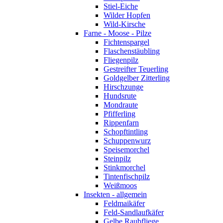
Stiel-Eiche
Wilder Hopfen
Wild-Kirsche
Farne - Moose - Pilze
Fichtenspargel
Flaschenstäubling
Fliegenpilz
Gestreifter Teuerling
Goldgelber Zitterling
Hirschzunge
Hundsrute
Mondraute
Pfifferling
Rippenfarn
Schopftintling
Schuppenwurz
Speisemorchel
Steinpilz
Stinkmorchel
Tintenfischpilz
Weißmoos
Insekten - allgemein
Feldmaikäfer
Feld-Sandlaufkäfer
Gelbe Raubfliege