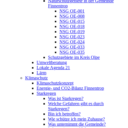
Naturschutzgebiete in der Gemeinde
Finnentrop
NSG OE-001
NSG OE-008
NSG OE-015
NSG OE-018
NSG OE-019
NSG OE-023
NSG OE-024
NSG OE-033
NSG OE-035
Schutzgebiete im Kreis Olpe
Umweltberatung
Lokale Agenda 21
Lärm
Klimaschutz
Klimaschutzkonzept
Energie- und CO2-Bilanz Finnentrop
Starkregen
Was ist Starkregen?
Welche Gefahren gibt es durch
Starkregen?
Bin ich betroffen?
Wie schütze ich mein Zuhause?
Was unternimmt die Gemeinde?