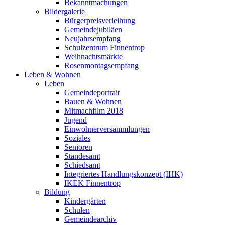
Bekanntmachungen
Bildergalerie
Bürgerpreisverleihung
Gemeindejubiläen
Neujahrsempfang
Schulzentrum Finnentrop
Weihnachtsmärkte
Rosenmontagsempfang
Leben & Wohnen
Leben
Gemeindeportrait
Bauen & Wohnen
Mitmachfilm 2018
Jugend
Einwohnerversammlungen
Soziales
Senioren
Standesamt
Schiedsamt
Integriertes Handlungskonzept (IHK)
IKEK Finnentrop
Bildung
Kindergärten
Schulen
Gemeindearchiv