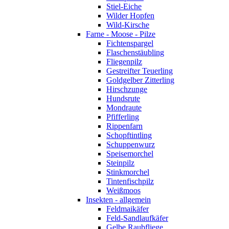
Stiel-Eiche
Wilder Hopfen
Wild-Kirsche
Farne - Moose - Pilze
Fichtenspargel
Flaschenstäubling
Fliegenpilz
Gestreifter Teuerling
Goldgelber Zitterling
Hirschzunge
Hundsrute
Mondraute
Pfifferling
Rippenfarn
Schopftintling
Schuppenwurz
Speisemorchel
Steinpilz
Stinkmorchel
Tintenfischpilz
Weißmoos
Insekten - allgemein
Feldmaikäfer
Feld-Sandlaufkäfer
Gelbe Raubfliege