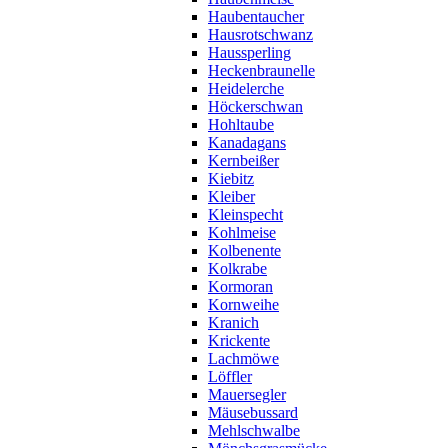
Haubentaucher
Hausrotschwanz
Haussperling
Heckenbraunelle
Heidelerche
Höckerschwan
Hohltaube
Kanadagans
Kernbeißer
Kiebitz
Kleiber
Kleinspecht
Kohlmeise
Kolbenente
Kolkrabe
Kormoran
Kornweihe
Kranich
Krickente
Lachmöwe
Löffler
Mauersegler
Mäusebussard
Mehlschwalbe