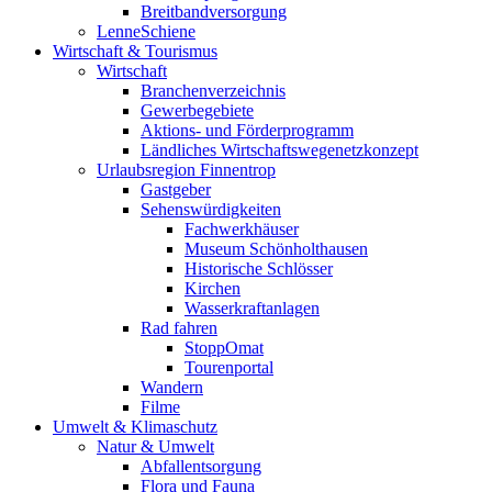
Breitbandversorgung
LenneSchiene
Wirtschaft & Tourismus
Wirtschaft
Branchenverzeichnis
Gewerbegebiete
Aktions- und Förderprogramm
Ländliches Wirtschaftswegenetzkonzept
Urlaubsregion Finnentrop
Gastgeber
Sehenswürdigkeiten
Fachwerkhäuser
Museum Schönholthausen
Historische Schlösser
Kirchen
Wasserkraftanlagen
Rad fahren
StoppOmat
Tourenportal
Wandern
Filme
Umwelt & Klimaschutz
Natur & Umwelt
Abfallentsorgung
Flora und Fauna