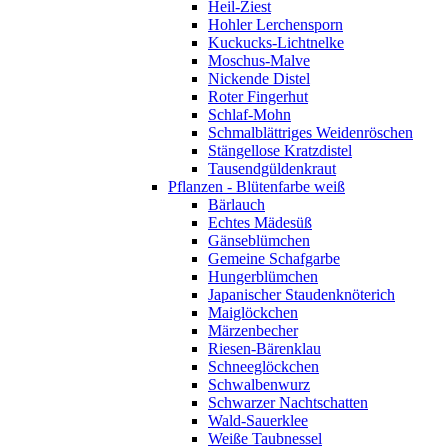
Heil-Ziest
Hohler Lerchensporn
Kuckucks-Lichtnelke
Moschus-Malve
Nickende Distel
Roter Fingerhut
Schlaf-Mohn
Schmalblättriges Weidenröschen
Stängellose Kratzdistel
Tausendgüldenkraut
Pflanzen - Blütenfarbe weiß
Bärlauch
Echtes Mädesüß
Gänseblümchen
Gemeine Schafgarbe
Hungerblümchen
Japanischer Staudenknöterich
Maiglöckchen
Märzenbecher
Riesen-Bärenklau
Schneeglöckchen
Schwalbenwurz
Schwarzer Nachtschatten
Wald-Sauerklee
Weiße Taubnessel