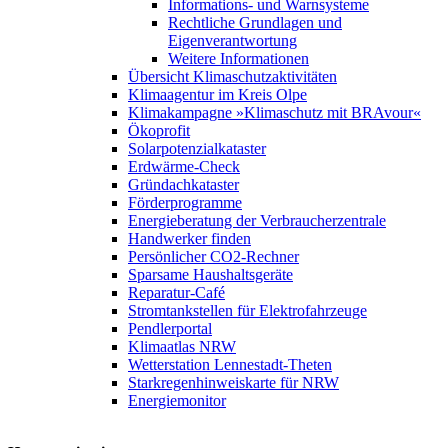
Informations- und Warnsysteme
Rechtliche Grundlagen und
Eigenverantwortung
Weitere Informationen
Übersicht Klimaschutzaktivitäten
Klimaagentur im Kreis Olpe
Klimakampagne »Klimaschutz mit BRAvour«
Ökoprofit
Solarpotenzialkataster
Erdwärme-Check
Gründachkataster
Förderprogramme
Energieberatung der Verbraucherzentrale
Handwerker finden
Persönlicher CO2-Rechner
Sparsame Haushaltsgeräte
Reparatur-Café
Stromtankstellen für Elektrofahrzeuge
Pendlerportal
Klimaatlas NRW
Wetterstation Lennestadt-Theten
Starkregenhinweiskarte für NRW
Energiemonitor