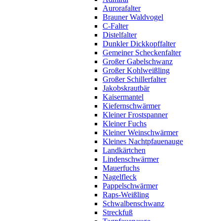
Aurorafalter
Brauner Waldvogel
C-Falter
Distelfalter
Dunkler Dickkopffalter
Gemeiner Scheckenfalter
Großer Gabelschwanz
Großer Kohlweißling
Großer Schillerfalter
Jakobskrautbär
Kaisermantel
Kiefernschwärmer
Kleiner Frostspanner
Kleiner Fuchs
Kleiner Weinschwärmer
Kleines Nachtpfauenauge
Landkärtchen
Lindenschwärmer
Mauerfuchs
Nagelfleck
Pappelschwärmer
Raps-Weißling
Schwalbenschwanz
Streckfuß