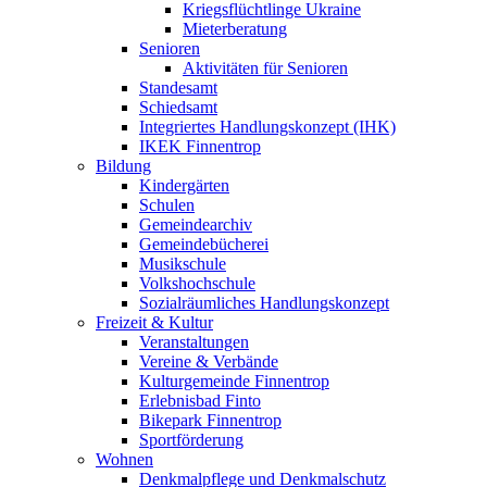
Kriegsflüchtlinge Ukraine
Mieterberatung
Senioren
Aktivitäten für Senioren
Standesamt
Schiedsamt
Integriertes Handlungskonzept (IHK)
IKEK Finnentrop
Bildung
Kindergärten
Schulen
Gemeindearchiv
Gemeindebücherei
Musikschule
Volkshochschule
Sozialräumliches Handlungskonzept
Freizeit & Kultur
Veranstaltungen
Vereine & Verbände
Kulturgemeinde Finnentrop
Erlebnisbad Finto
Bikepark Finnentrop
Sportförderung
Wohnen
Denkmalpflege und Denkmalschutz