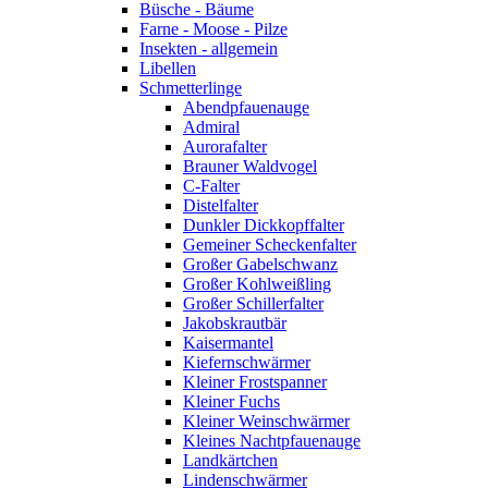
Büsche - Bäume
Farne - Moose - Pilze
Insekten - allgemein
Libellen
Schmetterlinge
Abendpfauenauge
Admiral
Aurorafalter
Brauner Waldvogel
C-Falter
Distelfalter
Dunkler Dickkopffalter
Gemeiner Scheckenfalter
Großer Gabelschwanz
Großer Kohlweißling
Großer Schillerfalter
Jakobskrautbär
Kaisermantel
Kiefernschwärmer
Kleiner Frostspanner
Kleiner Fuchs
Kleiner Weinschwärmer
Kleines Nachtpfauenauge
Landkärtchen
Lindenschwärmer