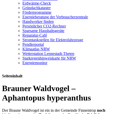
Erdwärme-Check
Gründachkataster
Förderprogramme
Energieberatung der Verbraucherzentrale
Handwerker finden
Persönlicher CO2-Rechner
Sparsame Haushaltsgeräte
Reparatur-Café
Stromtankstellen für Elektrofahrzeuge
Pendlerportal
Klimaatlas NRW
Wetterstation Lennestadt-Theten
Starkregenhinweiskarte für NRW
Energiemonitor
Seiteninhalt
Brauner Waldvogel –
Aphantopus hyperanthus
Der Braune Waldvogel ist ein in der Gemeinde Finnentrop
noch