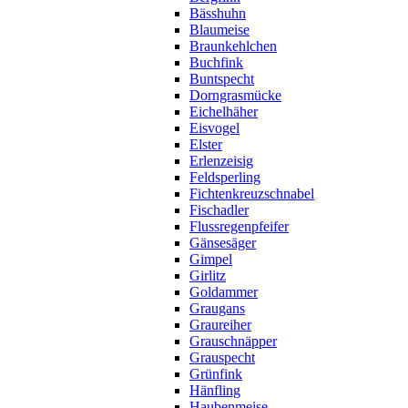
Bässhuhn
Blaumeise
Braunkehlchen
Buchfink
Buntspecht
Dorngrasmücke
Eichelhäher
Eisvogel
Elster
Erlenzeisig
Feldsperling
Fichtenkreuzschnabel
Fischadler
Flussregenpfeifer
Gänsesäger
Gimpel
Girlitz
Goldammer
Graugans
Graureiher
Grauschnäpper
Grauspecht
Grünfink
Hänfling
Haubenmeise