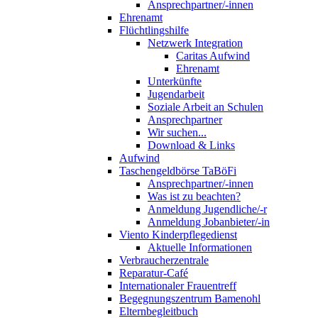
Ansprechpartner/-innen
Ehrenamt
Flüchtlingshilfe
Netzwerk Integration
Caritas Aufwind
Ehrenamt
Unterkünfte
Jugendarbeit
Soziale Arbeit an Schulen
Ansprechpartner
Wir suchen...
Download & Links
Aufwind
Taschengeldbörse TaBöFi
Ansprechpartner/-innen
Was ist zu beachten?
Anmeldung Jugendliche/-r
Anmeldung Jobanbieter/-in
Viento Kinderpflegedienst
Aktuelle Informationen
Verbraucherzentrale
Reparatur-Café
Internationaler Frauentreff
Begegnungszentrum Bamenohl
Elternbegleitbuch