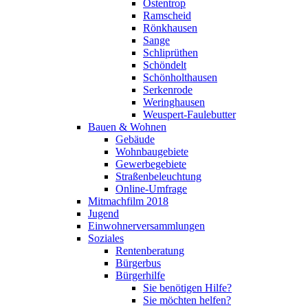
Ostentrop
Ramscheid
Rönkhausen
Sange
Schliprüthen
Schöndelt
Schönholthausen
Serkenrode
Weringhausen
Weuspert-Faulebutter
Bauen & Wohnen
Gebäude
Wohnbaugebiete
Gewerbegebiete
Straßenbeleuchtung
Online-Umfrage
Mitmachfilm 2018
Jugend
Einwohnerversammlungen
Soziales
Rentenberatung
Bürgerbus
Bürgerhilfe
Sie benötigen Hilfe?
Sie möchten helfen?