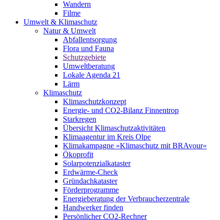
Wandern
Filme
Umwelt & Klimaschutz
Natur & Umwelt
Abfallentsorgung
Flora und Fauna
Schutzgebiete
Umweltberatung
Lokale Agenda 21
Lärm
Klimaschutz
Klimaschutzkonzept
Energie- und CO2-Bilanz Finnentrop
Starkregen
Übersicht Klimaschutzaktivitäten
Klimaagentur im Kreis Olpe
Klimakampagne »Klimaschutz mit BRAvour«
Ökoprofit
Solarpotenzialkataster
Erdwärme-Check
Gründachkataster
Förderprogramme
Energieberatung der Verbraucherzentrale
Handwerker finden
Persönlicher CO2-Rechner