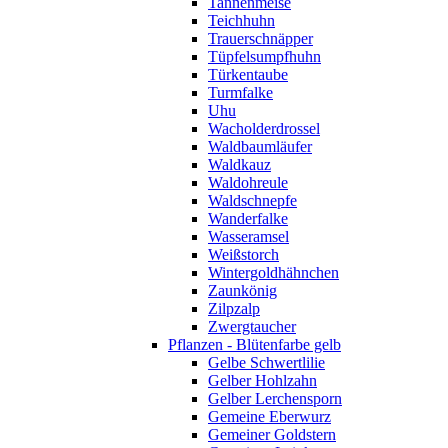
Tannenmeise
Teichhuhn
Trauerschnäpper
Tüpfelsumpfhuhn
Türkentaube
Turmfalke
Uhu
Wacholderdrossel
Waldbaumläufer
Waldkauz
Waldohreule
Waldschnepfe
Wanderfalke
Wasseramsel
Weißstorch
Wintergoldhähnchen
Zaunkönig
Zilpzalp
Zwergtaucher
Pflanzen - Blütenfarbe gelb
Gelbe Schwertlilie
Gelber Hohlzahn
Gelber Lerchensporn
Gemeine Eberwurz
Gemeiner Goldstern