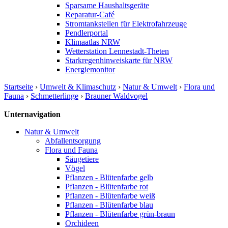
Sparsame Haushaltsgeräte
Reparatur-Café
Stromtankstellen für Elektrofahrzeuge
Pendlerportal
Klimaatlas NRW
Wetterstation Lennestadt-Theten
Starkregenhinweiskarte für NRW
Energiemonitor
Startseite
›
Umwelt & Klimaschutz
›
Natur & Umwelt
›
Flora und
Fauna
›
Schmetterlinge
›
Brauner Waldvogel
Unternavigation
Natur & Umwelt
Abfallentsorgung
Flora und Fauna
Säugetiere
Vögel
Pflanzen - Blütenfarbe gelb
Pflanzen - Blütenfarbe rot
Pflanzen - Blütenfarbe weiß
Pflanzen - Blütenfarbe blau
Pflanzen - Blütenfarbe grün-braun
Orchideen