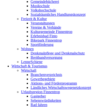
Gemeindebücherei
Musikschule
Volkshochschule
Sozialräumliches Handlungskonzept
Freizeit & Kultur
Veranstaltungen
Vereine & Verbände
Kulturgemeinde Finnentrop
Erlebnisbad Finto
Bikepark Finnentrop
Sportförderung
Wohnen
Denkmalpflege und Denkmalschutz
Breitbandversorgung
LenneSchiene
Wirtschaft & Tourismus
Wirtschaft
Branchenverzeichnis
Gewerbegebiete
Aktions- und Förderprogramm
Ländliches Wirtschaftswegenetzkonzept
Urlaubsregion Finnentrop
Gastgeber
Sehenswürdigkeiten
Rad fahren