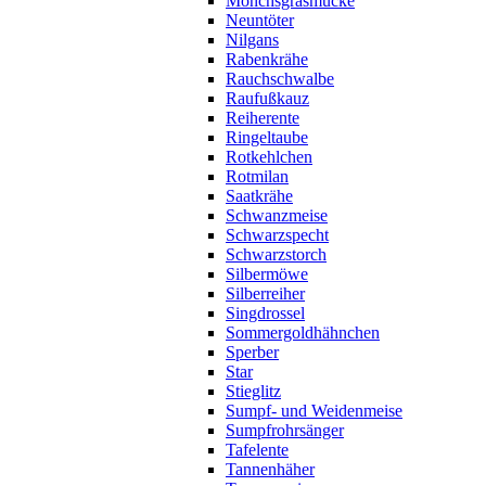
Mönchsgrasmücke
Neuntöter
Nilgans
Rabenkrähe
Rauchschwalbe
Raufußkauz
Reiherente
Ringeltaube
Rotkehlchen
Rotmilan
Saatkrähe
Schwanzmeise
Schwarzspecht
Schwarzstorch
Silbermöwe
Silberreiher
Singdrossel
Sommergoldhähnchen
Sperber
Star
Stieglitz
Sumpf- und Weidenmeise
Sumpfrohrsänger
Tafelente
Tannenhäher