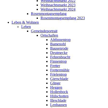
Weihnachtsmarkt 2022
Weihnachtsmarkt 2023
Weihnachtsmarkt 2024
Rosenmontagsempfang
Rosenmontagsempfang 2023
Leben & Wohnen
Leben
Gemeindeportrait
Ortschaften
Altfinnentrop
Bamenohl
Bausenrode
Deutmecke
Fehrenbracht
Finnentrop
Fretter
Frettermühle
Frielentrop
Gierschlade
Glinge
Heggen
Hollenbock
Hülschotten
Illeschlade
Lenhausen