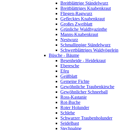
Breitblättrige Ständelwurz
Breitblättriges Knabenkraut
Fliegen-Ragwurz
Geflecktes Knabenkraut
Großes Zweiblatt
Grünliche Waldhyazinthe
Manns-Knabenkraut
Nestwurz
Schmallippige Ständelwurz
Schwertblättriges Waldvögelein
Büsche - Bäume
Besenheide - Heidekraut
Eberesche
Efeu
Geißblatt
Gemeine Fichte
Gewöhnliche Traubenkirsche
Gewöhnlicher Schneeball
Ross-Kastanie
Rot-Buche
Roter Holunder
Schlehe
Schwarzer Traubenholunder
Seidelbast
Stechpalme