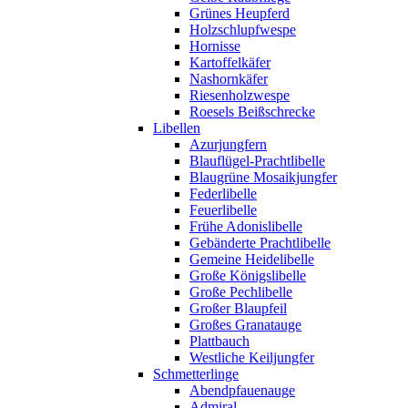
Grünes Heupferd
Holzschlupfwespe
Hornisse
Kartoffelkäfer
Nashornkäfer
Riesenholzwespe
Roesels Beißschrecke
Libellen
Azurjungfern
Blauflügel-Prachtlibelle
Blaugrüne Mosaikjungfer
Federlibelle
Feuerlibelle
Frühe Adonislibelle
Gebänderte Prachtlibelle
Gemeine Heidelibelle
Große Königslibelle
Große Pechlibelle
Großer Blaupfeil
Großes Granatauge
Plattbauch
Westliche Keiljungfer
Schmetterlinge
Abendpfauenauge
Admiral