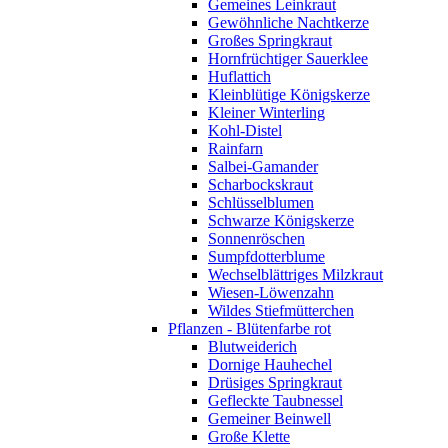
Gemeines Leinkraut
Gewöhnliche Nachtkerze
Großes Springkraut
Hornfrüchtiger Sauerklee
Huflattich
Kleinblütige Königskerze
Kleiner Winterling
Kohl-Distel
Rainfarn
Salbei-Gamander
Scharbockskraut
Schlüsselblumen
Schwarze Königskerze
Sonnenröschen
Sumpfdotterblume
Wechselblättriges Milzkraut
Wiesen-Löwenzahn
Wildes Stiefmütterchen
Pflanzen - Blütenfarbe rot
Blutweiderich
Dornige Hauhechel
Drüsiges Springkraut
Gefleckte Taubnessel
Gemeiner Beinwell
Große Klette