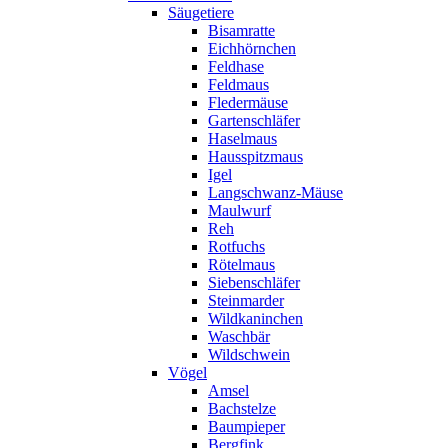
Säugetiere
Bisamratte
Eichhörnchen
Feldhase
Feldmaus
Fledermäuse
Gartenschläfer
Haselmaus
Hausspitzmaus
Igel
Langschwanz-Mäuse
Maulwurf
Reh
Rotfuchs
Rötelmaus
Siebenschläfer
Steinmarder
Wildkaninchen
Waschbär
Wildschwein
Vögel
Amsel
Bachstelze
Baumpieper
Bergfink