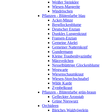
Weißer Steinklee
Wiesen-Margerite
Windröschen
Pflanzen - Blütenfarbe blau
Acker-Minze
Bergflockenblume
Deutscher Enzian
Dunkles Lungenkraut
Fransen-Enzian
Gemeine Akelei
Gemeiner Natternkopf
Gundermann
Kleine Traubenhyazinthe
Märzveilchen
Nesselblättrige Glockenblume
Wegwarte
Wiesenschaumkraut
Wiesen-Storchschnabel
Wilde Karde
Zymbelkraut
Pflanzen - Blütenfarbe grün-braun
Gefleckter Aronstab
Grüne Nieswurz
Orchideen
Bleiches Waldvögelein