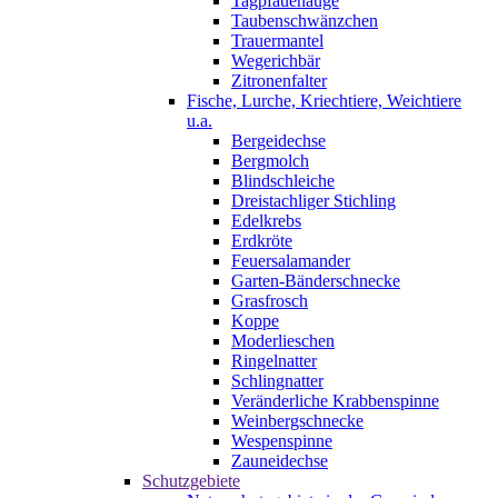
Tagpfauenauge
Taubenschwänzchen
Trauermantel
Wegerichbär
Zitronenfalter
Fische, Lurche, Kriechtiere, Weichtiere
u.a.
Bergeidechse
Bergmolch
Blindschleiche
Dreistachliger Stichling
Edelkrebs
Erdkröte
Feuersalamander
Garten-Bänderschnecke
Grasfrosch
Koppe
Moderlieschen
Ringelnatter
Schlingnatter
Veränderliche Krabbenspinne
Weinbergschnecke
Wespenspinne
Zauneidechse
Schutzgebiete