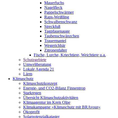
Mauerfuchs
Nagelfleck
Pappelschwärmer
Raps-Weißling
Schwalbenschwanz
Streckfuß
Tagpfauenauge
Taubenschwänzchen
Trauermantel
Wegerichbär
Zitronenfalter
Fische, Lurche, Kriechtiere, Weichtiere u.a.
Schutzgebiete
Umweltberatung
Lokale Agenda 21
Lärm
Klimaschutz
Klimaschutzkonzept
Energie- und CO2-Bilanz Finnentrop
Starkregen
Übersicht Klimaschutzaktivitäten
Klimaagentur im Kreis Olpe
Klimakampagne »Klimaschutz mit BRAvour«
Ökoprofit
Solarpotenzialkataster