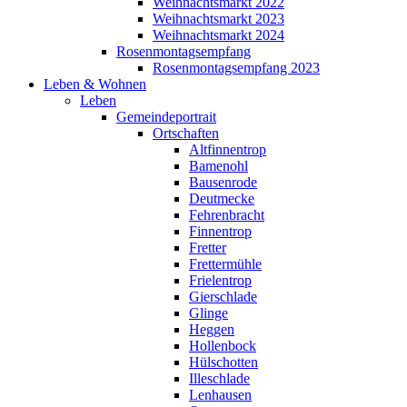
Weihnachtsmarkt 2022
Weihnachtsmarkt 2023
Weihnachtsmarkt 2024
Rosenmontagsempfang
Rosenmontagsempfang 2023
Leben & Wohnen
Leben
Gemeindeportrait
Ortschaften
Altfinnentrop
Bamenohl
Bausenrode
Deutmecke
Fehrenbracht
Finnentrop
Fretter
Frettermühle
Frielentrop
Gierschlade
Glinge
Heggen
Hollenbock
Hülschotten
Illeschlade
Lenhausen