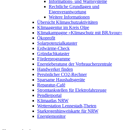
Informations- und Warnsysteme
Rechtliche Grundlagen und
Eigenverantwortung
Weitere Informationen
Übersicht Klimaschutzaktivitäten
Klimaagentur im Kreis Olpe
Klimakampagne »Klimaschutz mit BRAvour«
Ökoprofit
Solarpotenzialkataster
Erdwärme-Check
Gründachkataster
Förderprogramme
Energieberatung der Verbraucherzentrale
Handwerker finden
Persönlicher CO2-Rechner
Sparsame Haushaltsgeräte
Reparatur-Café
Stromtankstellen für Elektrofahrzeuge
Pendlerportal
Klimaatlas NRW
Wetterstation Lennestadt-Theten
Starkregenhinweiskarte für NRW
Energiemonitor