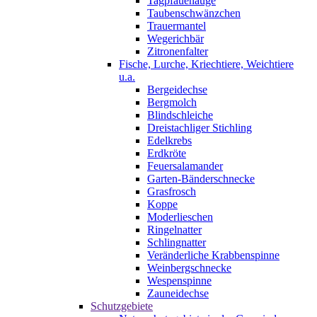
Tagpfauenauge
Taubenschwänzchen
Trauermantel
Wegerichbär
Zitronenfalter
Fische, Lurche, Kriechtiere, Weichtiere
u.a.
Bergeidechse
Bergmolch
Blindschleiche
Dreistachliger Stichling
Edelkrebs
Erdkröte
Feuersalamander
Garten-Bänderschnecke
Grasfrosch
Koppe
Moderlieschen
Ringelnatter
Schlingnatter
Veränderliche Krabbenspinne
Weinbergschnecke
Wespenspinne
Zauneidechse
Schutzgebiete