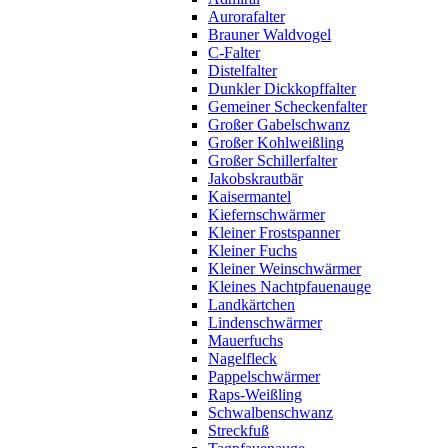
Aurorafalter
Brauner Waldvogel
C-Falter
Distelfalter
Dunkler Dickkopffalter
Gemeiner Scheckenfalter
Großer Gabelschwanz
Großer Kohlweißling
Großer Schillerfalter
Jakobskrautbär
Kaisermantel
Kiefernschwärmer
Kleiner Frostspanner
Kleiner Fuchs
Kleiner Weinschwärmer
Kleines Nachtpfauenauge
Landkärtchen
Lindenschwärmer
Mauerfuchs
Nagelfleck
Pappelschwärmer
Raps-Weißling
Schwalbenschwanz
Streckfuß