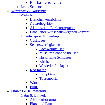
Breitbandversorgung
LenneSchiene
Wirtschaft & Tourismus
Wirtschaft
Branchenverzeichnis
Gewerbegebiete
Aktions- und Förderprogramm
Ländliches Wirtschaftswegenetzkonzept
Urlaubsregion Finnentrop
Gastgeber
Sehenswürdigkeiten
Fachwerkhäuser
Museum Schönholthausen
Historische Schlösser
Kirchen
Wasserkraftanlagen
Rad fahren
StoppOmat
Tourenportal
Wandern
Filme
Umwelt & Klimaschutz
Natur & Umwelt
Abfallentsorgung
Flora und Fauna