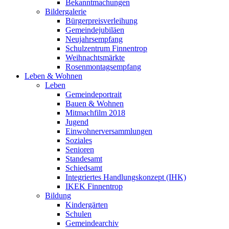
Bekanntmachungen
Bildergalerie
Bürgerpreisverleihung
Gemeindejubiläen
Neujahrsempfang
Schulzentrum Finnentrop
Weihnachtsmärkte
Rosenmontagsempfang
Leben & Wohnen
Leben
Gemeindeportrait
Bauen & Wohnen
Mitmachfilm 2018
Jugend
Einwohnerversammlungen
Soziales
Senioren
Standesamt
Schiedsamt
Integriertes Handlungskonzept (IHK)
IKEK Finnentrop
Bildung
Kindergärten
Schulen
Gemeindearchiv