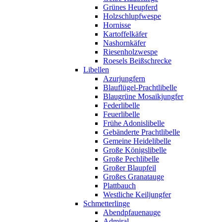
Grünes Heupferd
Holzschlupfwespe
Hornisse
Kartoffelkäfer
Nashornkäfer
Riesenholzwespe
Roesels Beißschrecke
Libellen
Azurjungfern
Blauflügel-Prachtlibelle
Blaugrüne Mosaikjungfer
Federlibelle
Feuerlibelle
Frühe Adonislibelle
Gebänderte Prachtlibelle
Gemeine Heidelibelle
Große Königslibelle
Große Pechlibelle
Großer Blaupfeil
Großes Granatauge
Plattbauch
Westliche Keiljungfer
Schmetterlinge
Abendpfauenauge
Admiral