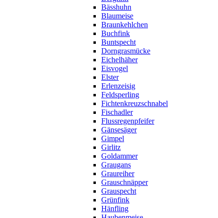
Bässhuhn
Blaumeise
Braunkehlchen
Buchfink
Buntspecht
Dorngrasmücke
Eichelhäher
Eisvogel
Elster
Erlenzeisig
Feldsperling
Fichtenkreuzschnabel
Fischadler
Flussregenpfeifer
Gänsesäger
Gimpel
Girlitz
Goldammer
Graugans
Graureiher
Grauschnäpper
Grauspecht
Grünfink
Hänfling
Haubenmeise