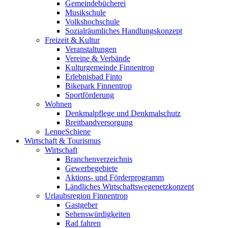
Gemeindebücherei
Musikschule
Volkshochschule
Sozialräumliches Handlungskonzept
Freizeit & Kultur
Veranstaltungen
Vereine & Verbände
Kulturgemeinde Finnentrop
Erlebnisbad Finto
Bikepark Finnentrop
Sportförderung
Wohnen
Denkmalpflege und Denkmalschutz
Breitbandversorgung
LenneSchiene
Wirtschaft & Tourismus
Wirtschaft
Branchenverzeichnis
Gewerbegebiete
Aktions- und Förderprogramm
Ländliches Wirtschaftswegenetzkonzept
Urlaubsregion Finnentrop
Gastgeber
Sehenswürdigkeiten
Rad fahren