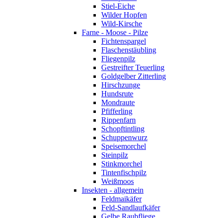
Stiel-Eiche
Wilder Hopfen
Wild-Kirsche
Farne - Moose - Pilze
Fichtenspargel
Flaschenstäubling
Fliegenpilz
Gestreifter Teuerling
Goldgelber Zitterling
Hirschzunge
Hundsrute
Mondraute
Pfifferling
Rippenfarn
Schopftintling
Schuppenwurz
Speisemorchel
Steinpilz
Stinkmorchel
Tintenfischpilz
Weißmoos
Insekten - allgemein
Feldmaikäfer
Feld-Sandlaufkäfer
Gelbe Raubfliege