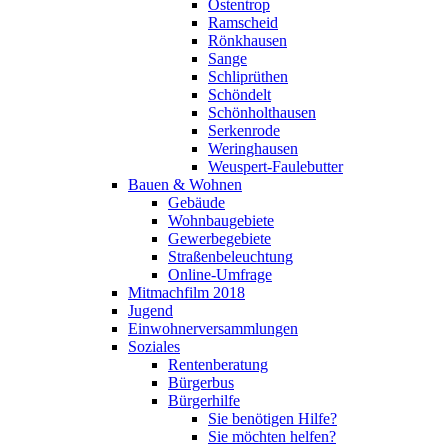
Ostentrop
Ramscheid
Rönkhausen
Sange
Schliprüthen
Schöndelt
Schönholthausen
Serkenrode
Weringhausen
Weuspert-Faulebutter
Bauen & Wohnen
Gebäude
Wohnbaugebiete
Gewerbegebiete
Straßenbeleuchtung
Online-Umfrage
Mitmachfilm 2018
Jugend
Einwohnerversammlungen
Soziales
Rentenberatung
Bürgerbus
Bürgerhilfe
Sie benötigen Hilfe?
Sie möchten helfen?