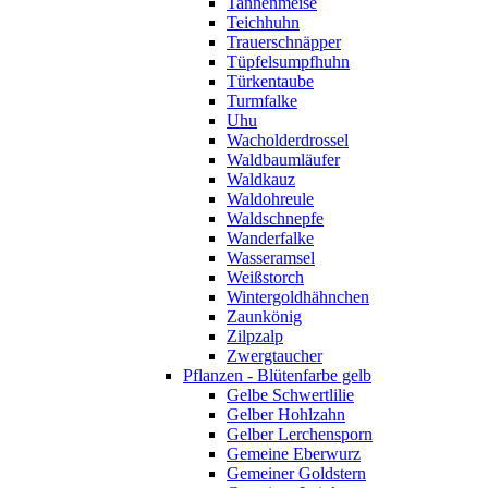
Tannenmeise
Teichhuhn
Trauerschnäpper
Tüpfelsumpfhuhn
Türkentaube
Turmfalke
Uhu
Wacholderdrossel
Waldbaumläufer
Waldkauz
Waldohreule
Waldschnepfe
Wanderfalke
Wasseramsel
Weißstorch
Wintergoldhähnchen
Zaunkönig
Zilpzalp
Zwergtaucher
Pflanzen - Blütenfarbe gelb
Gelbe Schwertlilie
Gelber Hohlzahn
Gelber Lerchensporn
Gemeine Eberwurz
Gemeiner Goldstern