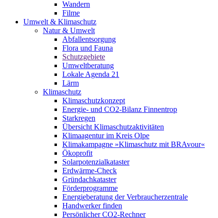
Wandern
Filme
Umwelt & Klimaschutz
Natur & Umwelt
Abfallentsorgung
Flora und Fauna
Schutzgebiete
Umweltberatung
Lokale Agenda 21
Lärm
Klimaschutz
Klimaschutzkonzept
Energie- und CO2-Bilanz Finnentrop
Starkregen
Übersicht Klimaschutzaktivitäten
Klimaagentur im Kreis Olpe
Klimakampagne »Klimaschutz mit BRAvour«
Ökoprofit
Solarpotenzialkataster
Erdwärme-Check
Gründachkataster
Förderprogramme
Energieberatung der Verbraucherzentrale
Handwerker finden
Persönlicher CO2-Rechner