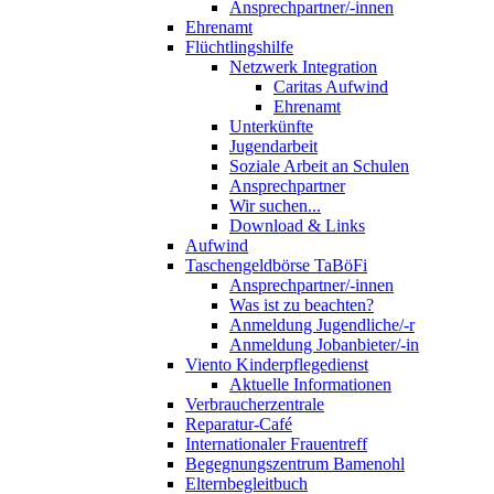
Ansprechpartner/-innen
Ehrenamt
Flüchtlingshilfe
Netzwerk Integration
Caritas Aufwind
Ehrenamt
Unterkünfte
Jugendarbeit
Soziale Arbeit an Schulen
Ansprechpartner
Wir suchen...
Download & Links
Aufwind
Taschengeldbörse TaBöFi
Ansprechpartner/-innen
Was ist zu beachten?
Anmeldung Jugendliche/-r
Anmeldung Jobanbieter/-in
Viento Kinderpflegedienst
Aktuelle Informationen
Verbraucherzentrale
Reparatur-Café
Internationaler Frauentreff
Begegnungszentrum Bamenohl
Elternbegleitbuch