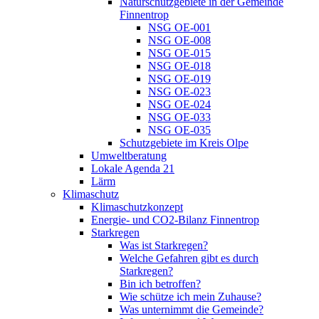
Naturschutzgebiete in der Gemeinde
Finnentrop
NSG OE-001
NSG OE-008
NSG OE-015
NSG OE-018
NSG OE-019
NSG OE-023
NSG OE-024
NSG OE-033
NSG OE-035
Schutzgebiete im Kreis Olpe
Umweltberatung
Lokale Agenda 21
Lärm
Klimaschutz
Klimaschutzkonzept
Energie- und CO2-Bilanz Finnentrop
Starkregen
Was ist Starkregen?
Welche Gefahren gibt es durch
Starkregen?
Bin ich betroffen?
Wie schütze ich mein Zuhause?
Was unternimmt die Gemeinde?