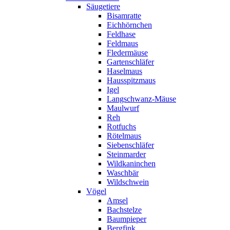
Säugetiere
Bisamratte
Eichhörnchen
Feldhase
Feldmaus
Fledermäuse
Gartenschläfer
Haselmaus
Hausspitzmaus
Igel
Langschwanz-Mäuse
Maulwurf
Reh
Rotfuchs
Rötelmaus
Siebenschläfer
Steinmarder
Wildkaninchen
Waschbär
Wildschwein
Vögel
Amsel
Bachstelze
Baumpieper
Bergfink