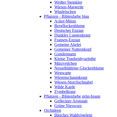
Weißer Steinklee
Wiesen-Margerite
Windröschen
Pflanzen - Blütenfarbe blau
Acker-Minze
Bergflockenblume
Deutscher Enzian
Dunkles Lungenkraut
Fransen-Enzian
Gemeine Akelei
Gemeiner Natternkopf
Gundermann
Kleine Traubenhyazinthe
Märzveilchen
Nesselblättrige Glockenblume
Wegwarte
Wiesenschaumkraut
Wiesen-Storchschnabel
Wilde Karde
Zymbelkraut
Pflanzen - Blütenfarbe grün-braun
Gefleckter Aronstab
Grüne Nieswurz
Orchideen
Bleiches Waldvögelein