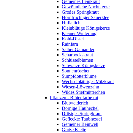
Gemeines Leinkraut
Gewöhnliche Nachtkerze
Großes Springkraut
Hornfrüchtiger Sauerklee
Huflattich
Kleinblütige Königskerze
Kleiner Winterling
Kohl-Distel
Rainfarn
Salbei-Gamander
Scharbockskraut
Schlüsselblumen
Schwarze Königskerze
Sonnenröschen
Sumpfdotterblume
Wechselblättriges Milzkraut
Wiesen-Löwenzahn
Wildes Stiefmütterchen
Pflanzen - Blütenfarbe rot
Blutweiderich
Dornige Hauhechel
Drüsiges Springkraut
Gefleckte Taubnessel
Gemeiner Beinwell
Große Klette