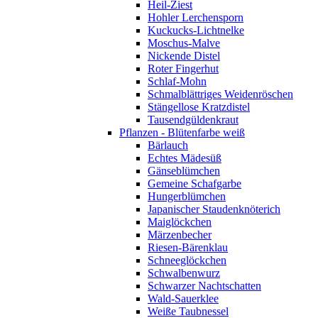
Heil-Ziest
Hohler Lerchensporn
Kuckucks-Lichtnelke
Moschus-Malve
Nickende Distel
Roter Fingerhut
Schlaf-Mohn
Schmalblättriges Weidenröschen
Stängellose Kratzdistel
Tausendgüldenkraut
Pflanzen - Blütenfarbe weiß
Bärlauch
Echtes Mädesüß
Gänseblümchen
Gemeine Schafgarbe
Hungerblümchen
Japanischer Staudenknöterich
Maiglöckchen
Märzenbecher
Riesen-Bärenklau
Schneeglöckchen
Schwalbenwurz
Schwarzer Nachtschatten
Wald-Sauerklee
Weiße Taubnessel