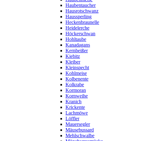
Haubentaucher
Hausrotschwanz
Haussperling
Heckenbraunelle
Heidelerche
Höckerschwan
Hohltaube
Kanadagans
Kernbeißer
Kiebitz
Kleiber
Kleinspecht
Kohlmeise
Kolbenente
Kolkrabe
Kormoran
Kornweihe
Kranich
Krickente
Lachmöwe
Löffler
Mauersegler
Mäusebussard
Mehlschwalbe