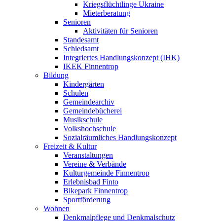
Kriegsflüchtlinge Ukraine
Mieterberatung
Senioren
Aktivitäten für Senioren
Standesamt
Schiedsamt
Integriertes Handlungskonzept (IHK)
IKEK Finnentrop
Bildung
Kindergärten
Schulen
Gemeindearchiv
Gemeindebücherei
Musikschule
Volkshochschule
Sozialräumliches Handlungskonzept
Freizeit & Kultur
Veranstaltungen
Vereine & Verbände
Kulturgemeinde Finnentrop
Erlebnisbad Finto
Bikepark Finnentrop
Sportförderung
Wohnen
Denkmalpflege und Denkmalschutz