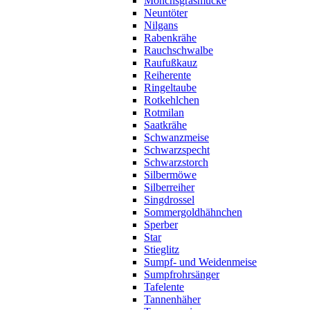
Mönchsgrasmücke
Neuntöter
Nilgans
Rabenkrähe
Rauchschwalbe
Raufußkauz
Reiherente
Ringeltaube
Rotkehlchen
Rotmilan
Saatkrähe
Schwanzmeise
Schwarzspecht
Schwarzstorch
Silbermöwe
Silberreiher
Singdrossel
Sommergoldhähnchen
Sperber
Star
Stieglitz
Sumpf- und Weidenmeise
Sumpfrohrsänger
Tafelente
Tannenhäher