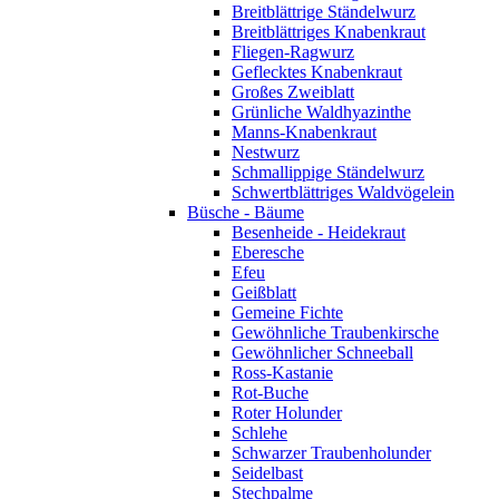
Breitblättrige Ständelwurz
Breitblättriges Knabenkraut
Fliegen-Ragwurz
Geflecktes Knabenkraut
Großes Zweiblatt
Grünliche Waldhyazinthe
Manns-Knabenkraut
Nestwurz
Schmallippige Ständelwurz
Schwertblättriges Waldvögelein
Büsche - Bäume
Besenheide - Heidekraut
Eberesche
Efeu
Geißblatt
Gemeine Fichte
Gewöhnliche Traubenkirsche
Gewöhnlicher Schneeball
Ross-Kastanie
Rot-Buche
Roter Holunder
Schlehe
Schwarzer Traubenholunder
Seidelbast
Stechpalme