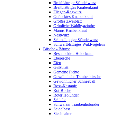
Breitblättrige Ständelwurz
Breitblättriges Knabenkraut
Fliegen-Ragwurz
Geflecktes Knabenkraut
Großes Zweiblatt
Grünliche Waldhyazinthe
Manns-Knabenkraut
Nestwurz
Schmallippige Ständelwurz
Schwertblättriges Waldvögelein
Büsche - Bäume
Besenheide - Heidekraut
Eberesche
Efeu
Geißblatt
Gemeine Fichte
Gewöhnliche Traubenkirsche
Gewöhnlicher Schneeball
Ross-Kastanie
Rot-Buche
Roter Holunder
Schlehe
Schwarzer Traubenholunder
Seidelbast
Stechpalme