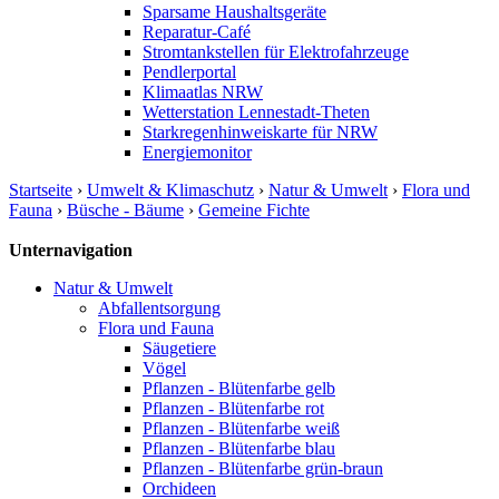
Sparsame Haushaltsgeräte
Reparatur-Café
Stromtankstellen für Elektrofahrzeuge
Pendlerportal
Klimaatlas NRW
Wetterstation Lennestadt-Theten
Starkregenhinweiskarte für NRW
Energiemonitor
Startseite
›
Umwelt & Klimaschutz
›
Natur & Umwelt
›
Flora und
Fauna
›
Büsche - Bäume
›
Gemeine Fichte
Unternavigation
Natur & Umwelt
Abfallentsorgung
Flora und Fauna
Säugetiere
Vögel
Pflanzen - Blütenfarbe gelb
Pflanzen - Blütenfarbe rot
Pflanzen - Blütenfarbe weiß
Pflanzen - Blütenfarbe blau
Pflanzen - Blütenfarbe grün-braun
Orchideen