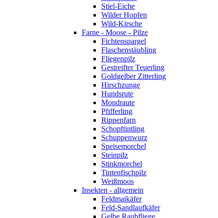
Stiel-Eiche
Wilder Hopfen
Wild-Kirsche
Farne - Moose - Pilze
Fichtenspargel
Flaschenstäubling
Fliegenpilz
Gestreifter Teuerling
Goldgelber Zitterling
Hirschzunge
Hundsrute
Mondraute
Pfifferling
Rippenfarn
Schopftintling
Schuppenwurz
Speisemorchel
Steinpilz
Stinkmorchel
Tintenfischpilz
Weißmoos
Insekten - allgemein
Feldmaikäfer
Feld-Sandlaufkäfer
Gelbe Raubfliege