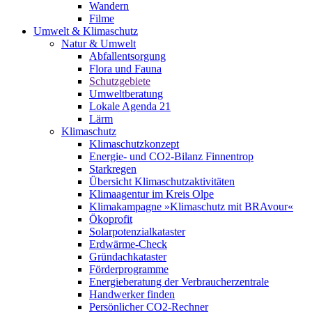
Wandern
Filme
Umwelt & Klimaschutz
Natur & Umwelt
Abfallentsorgung
Flora und Fauna
Schutzgebiete
Umweltberatung
Lokale Agenda 21
Lärm
Klimaschutz
Klimaschutzkonzept
Energie- und CO2-Bilanz Finnentrop
Starkregen
Übersicht Klimaschutzaktivitäten
Klimaagentur im Kreis Olpe
Klimakampagne »Klimaschutz mit BRAvour«
Ökoprofit
Solarpotenzialkataster
Erdwärme-Check
Gründachkataster
Förderprogramme
Energieberatung der Verbraucherzentrale
Handwerker finden
Persönlicher CO2-Rechner