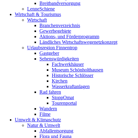
Breitbandversorgung
LenneSchiene
Wirtschaft & Tourismus
Wirtschaft
Branchenverzeichnis
Gewerbegebiete
Aktions- und Förderprogramm
Ländliches Wirtschaftswegenetzkonzept
Urlaubsregion Finnentrop
Gastgeber
Sehenswürdigkeiten
Fachwerkhäuser
Museum Schönholthausen
Historische Schlösser
Kirchen
Wasserkraftanlagen
Rad fahren
StoppOmat
Tourenportal
Wandern
Filme
Umwelt & Klimaschutz
Natur & Umwelt
Abfallentsorgung
Flora und Fauna