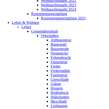
Weihnachtsmarkt 2022
Weihnachtsmarkt 2023
Weihnachtsmarkt 2024
Rosenmontagsempfang
Rosenmontagsempfang 2023
Leben & Wohnen
Leben
Gemeindeportrait
Ortschaften
Altfinnentrop
Bamenohl
Bausenrode
Deutmecke
Fehrenbracht
Finnentrop
Fretter
Frettermühle
Frielentrop
Gierschlade
Glinge
Heggen
Hollenbock
Hülschotten
Illeschlade
Lenhausen