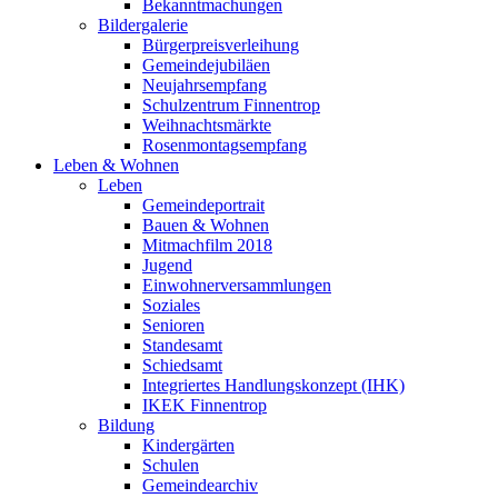
Bekanntmachungen
Bildergalerie
Bürgerpreisverleihung
Gemeindejubiläen
Neujahrsempfang
Schulzentrum Finnentrop
Weihnachtsmärkte
Rosenmontagsempfang
Leben & Wohnen
Leben
Gemeindeportrait
Bauen & Wohnen
Mitmachfilm 2018
Jugend
Einwohnerversammlungen
Soziales
Senioren
Standesamt
Schiedsamt
Integriertes Handlungskonzept (IHK)
IKEK Finnentrop
Bildung
Kindergärten
Schulen
Gemeindearchiv