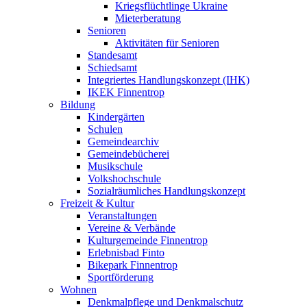
Kriegsflüchtlinge Ukraine
Mieterberatung
Senioren
Aktivitäten für Senioren
Standesamt
Schiedsamt
Integriertes Handlungskonzept (IHK)
IKEK Finnentrop
Bildung
Kindergärten
Schulen
Gemeindearchiv
Gemeindebücherei
Musikschule
Volkshochschule
Sozialräumliches Handlungskonzept
Freizeit & Kultur
Veranstaltungen
Vereine & Verbände
Kulturgemeinde Finnentrop
Erlebnisbad Finto
Bikepark Finnentrop
Sportförderung
Wohnen
Denkmalpflege und Denkmalschutz