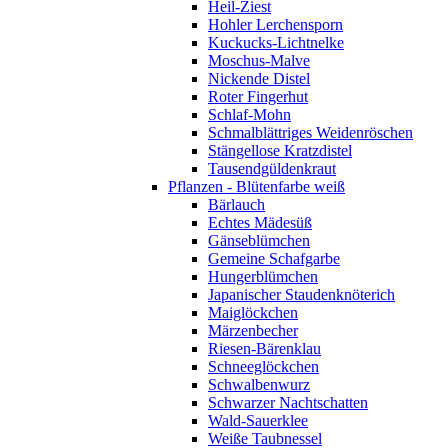
Heil-Ziest
Hohler Lerchensporn
Kuckucks-Lichtnelke
Moschus-Malve
Nickende Distel
Roter Fingerhut
Schlaf-Mohn
Schmalblättriges Weidenröschen
Stängellose Kratzdistel
Tausendgüldenkraut
Pflanzen - Blütenfarbe weiß
Bärlauch
Echtes Mädesüß
Gänseblümchen
Gemeine Schafgarbe
Hungerblümchen
Japanischer Staudenknöterich
Maiglöckchen
Märzenbecher
Riesen-Bärenklau
Schneeglöckchen
Schwalbenwurz
Schwarzer Nachtschatten
Wald-Sauerklee
Weiße Taubnessel