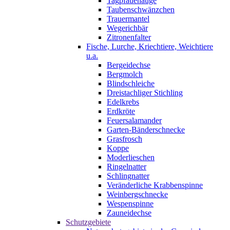
Tagpfauenauge
Taubenschwänzchen
Trauermantel
Wegerichbär
Zitronenfalter
Fische, Lurche, Kriechtiere, Weichtiere
u.a.
Bergeidechse
Bergmolch
Blindschleiche
Dreistachliger Stichling
Edelkrebs
Erdkröte
Feuersalamander
Garten-Bänderschnecke
Grasfrosch
Koppe
Moderlieschen
Ringelnatter
Schlingnatter
Veränderliche Krabbenspinne
Weinbergschnecke
Wespenspinne
Zauneidechse
Schutzgebiete