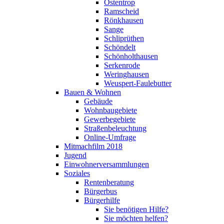
Ostentrop
Ramscheid
Rönkhausen
Sange
Schliprüthen
Schöndelt
Schönholthausen
Serkenrode
Weringhausen
Weuspert-Faulebutter
Bauen & Wohnen
Gebäude
Wohnbaugebiete
Gewerbegebiete
Straßenbeleuchtung
Online-Umfrage
Mitmachfilm 2018
Jugend
Einwohnerversammlungen
Soziales
Rentenberatung
Bürgerbus
Bürgerhilfe
Sie benötigen Hilfe?
Sie möchten helfen?