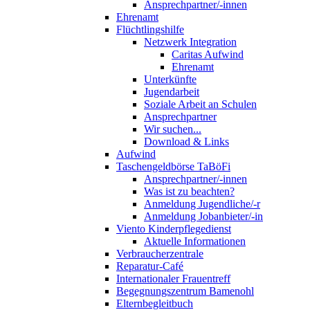
Ansprechpartner/-innen
Ehrenamt
Flüchtlingshilfe
Netzwerk Integration
Caritas Aufwind
Ehrenamt
Unterkünfte
Jugendarbeit
Soziale Arbeit an Schulen
Ansprechpartner
Wir suchen...
Download & Links
Aufwind
Taschengeldbörse TaBöFi
Ansprechpartner/-innen
Was ist zu beachten?
Anmeldung Jugendliche/-r
Anmeldung Jobanbieter/-in
Viento Kinderpflegedienst
Aktuelle Informationen
Verbraucherzentrale
Reparatur-Café
Internationaler Frauentreff
Begegnungszentrum Bamenohl
Elternbegleitbuch