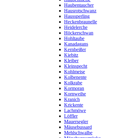
Haubentaucher
Hausrotschwanz
Haussperling
Heckenbraunelle
Heidelerche
Höckerschwan
Hohltaube
Kanadagans
Kernbeißer
Kiebitz
Kleiber
Kleinspecht
Kohlmeise
Kolbenente
Kolkrabe
Kormoran
Kornweihe
Kranich
Krickente
Lachmöwe
Löffler
Mauersegler
Mäusebussard
Mehlschwalbe