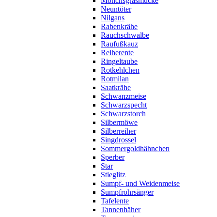
Mönchsgrasmücke
Neuntöter
Nilgans
Rabenkrähe
Rauchschwalbe
Raufußkauz
Reiherente
Ringeltaube
Rotkehlchen
Rotmilan
Saatkrähe
Schwanzmeise
Schwarzspecht
Schwarzstorch
Silbermöwe
Silberreiher
Singdrossel
Sommergoldhähnchen
Sperber
Star
Stieglitz
Sumpf- und Weidenmeise
Sumpfrohrsänger
Tafelente
Tannenhäher