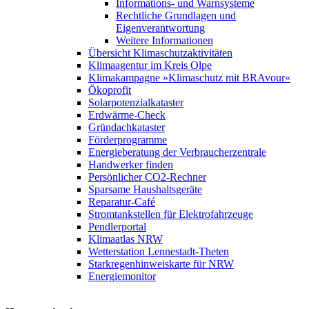
Informations- und Warnsysteme
Rechtliche Grundlagen und
Eigenverantwortung
Weitere Informationen
Übersicht Klimaschutzaktivitäten
Klimaagentur im Kreis Olpe
Klimakampagne »Klimaschutz mit BRAvour«
Ökoprofit
Solarpotenzialkataster
Erdwärme-Check
Gründachkataster
Förderprogramme
Energieberatung der Verbraucherzentrale
Handwerker finden
Persönlicher CO2-Rechner
Sparsame Haushaltsgeräte
Reparatur-Café
Stromtankstellen für Elektrofahrzeuge
Pendlerportal
Klimaatlas NRW
Wetterstation Lennestadt-Theten
Starkregenhinweiskarte für NRW
Energiemonitor