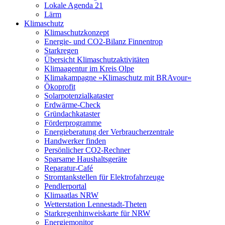
Lokale Agenda 21
Lärm
Klimaschutz
Klimaschutzkonzept
Energie- und CO2-Bilanz Finnentrop
Starkregen
Übersicht Klimaschutzaktivitäten
Klimaagentur im Kreis Olpe
Klimakampagne »Klimaschutz mit BRAvour«
Ökoprofit
Solarpotenzialkataster
Erdwärme-Check
Gründachkataster
Förderprogramme
Energieberatung der Verbraucherzentrale
Handwerker finden
Persönlicher CO2-Rechner
Sparsame Haushaltsgeräte
Reparatur-Café
Stromtankstellen für Elektrofahrzeuge
Pendlerportal
Klimaatlas NRW
Wetterstation Lennestadt-Theten
Starkregenhinweiskarte für NRW
Energiemonitor