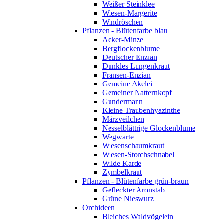
Weißer Steinklee
Wiesen-Margerite
Windröschen
Pflanzen - Blütenfarbe blau
Acker-Minze
Bergflockenblume
Deutscher Enzian
Dunkles Lungenkraut
Fransen-Enzian
Gemeine Akelei
Gemeiner Natternkopf
Gundermann
Kleine Traubenhyazinthe
Märzveilchen
Nesselblättrige Glockenblume
Wegwarte
Wiesenschaumkraut
Wiesen-Storchschnabel
Wilde Karde
Zymbelkraut
Pflanzen - Blütenfarbe grün-braun
Gefleckter Aronstab
Grüne Nieswurz
Orchideen
Bleiches Waldvögelein