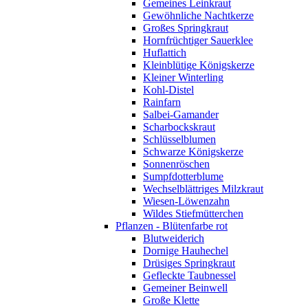
Gemeines Leinkraut
Gewöhnliche Nachtkerze
Großes Springkraut
Hornfrüchtiger Sauerklee
Huflattich
Kleinblütige Königskerze
Kleiner Winterling
Kohl-Distel
Rainfarn
Salbei-Gamander
Scharbockskraut
Schlüsselblumen
Schwarze Königskerze
Sonnenröschen
Sumpfdotterblume
Wechselblättriges Milzkraut
Wiesen-Löwenzahn
Wildes Stiefmütterchen
Pflanzen - Blütenfarbe rot
Blutweiderich
Dornige Hauhechel
Drüsiges Springkraut
Gefleckte Taubnessel
Gemeiner Beinwell
Große Klette