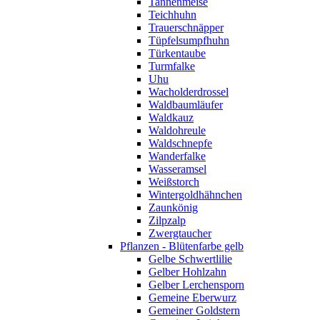
Tannenmeise
Teichhuhn
Trauerschnäpper
Tüpfelsumpfhuhn
Türkentaube
Turmfalke
Uhu
Wacholderdrossel
Waldbaumläufer
Waldkauz
Waldohreule
Waldschnepfe
Wanderfalke
Wasseramsel
Weißstorch
Wintergoldhähnchen
Zaunkönig
Zilpzalp
Zwergtaucher
Pflanzen - Blütenfarbe gelb
Gelbe Schwertlilie
Gelber Hohlzahn
Gelber Lerchensporn
Gemeine Eberwurz
Gemeiner Goldstern