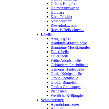
Grünes Heupferd
Holzschlupfwespe
Hornisse
Kartoffelkäfer
Nashornkäfer
Riesenholzwespe
Roesels Beißschrecke
Libellen
Azurjungfern
Blauflügel-Prachtlibelle
Blaugrüne Mosaikjungfer
Federlibelle
Feuerlibelle
Frühe Adonislibelle
Gebänderte Prachtlibelle
Gemeine Heidelibelle
Große Königslibelle
Große Pechlibelle
Großer Blaupfeil
Großes Granatauge
Plattbauch
Westliche Keiljungfer
Schmetterlinge
Abendpfauenauge
Admiral