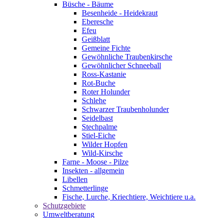
Büsche - Bäume
Besenheide - Heidekraut
Eberesche
Efeu
Geißblatt
Gemeine Fichte
Gewöhnliche Traubenkirsche
Gewöhnlicher Schneeball
Ross-Kastanie
Rot-Buche
Roter Holunder
Schlehe
Schwarzer Traubenholunder
Seidelbast
Stechpalme
Stiel-Eiche
Wilder Hopfen
Wild-Kirsche
Farne - Moose - Pilze
Insekten - allgemein
Libellen
Schmetterlinge
Fische, Lurche, Kriechtiere, Weichtiere u.a.
Schutzgebiete
Umweltberatung