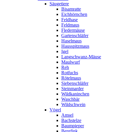
Säugetiere
Bisamratte
Eichhörnchen
Feldhase
Feldmaus
Fledermäuse
Gartenschläfer
Haselmaus
Hausspitzmaus
Igel
Langschwanz-Mäuse
Maulwurf
Reh
Rotfuchs
Rötelmaus
Siebenschläfer
Steinmarder
Wildkaninchen
Waschbär
Wildschwein
Vögel
Amsel
Bachstelze
Baumpieper
Bergfink