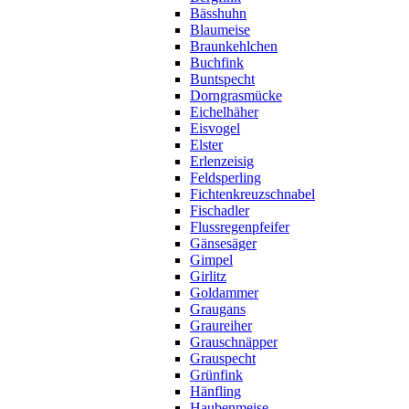
Bässhuhn
Blaumeise
Braunkehlchen
Buchfink
Buntspecht
Dorngrasmücke
Eichelhäher
Eisvogel
Elster
Erlenzeisig
Feldsperling
Fichtenkreuzschnabel
Fischadler
Flussregenpfeifer
Gänsesäger
Gimpel
Girlitz
Goldammer
Graugans
Graureiher
Grauschnäpper
Grauspecht
Grünfink
Hänfling
Haubenmeise