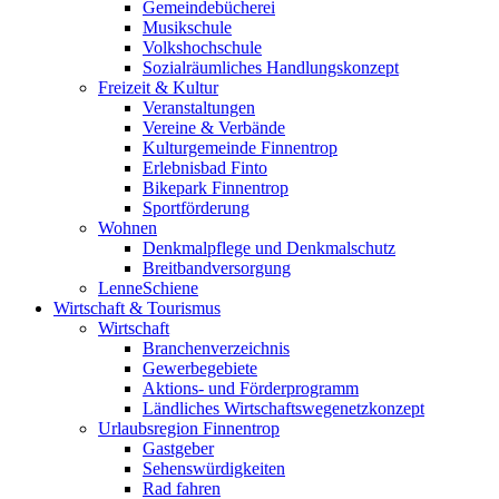
Gemeindebücherei
Musikschule
Volkshochschule
Sozialräumliches Handlungskonzept
Freizeit & Kultur
Veranstaltungen
Vereine & Verbände
Kulturgemeinde Finnentrop
Erlebnisbad Finto
Bikepark Finnentrop
Sportförderung
Wohnen
Denkmalpflege und Denkmalschutz
Breitbandversorgung
LenneSchiene
Wirtschaft & Tourismus
Wirtschaft
Branchenverzeichnis
Gewerbegebiete
Aktions- und Förderprogramm
Ländliches Wirtschaftswegenetzkonzept
Urlaubsregion Finnentrop
Gastgeber
Sehenswürdigkeiten
Rad fahren