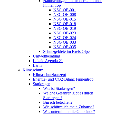
Naturschutzgebiete in der Gemeinde
Finnentrop
NSG OE-001
NSG OE-008
NSG OE-015
NSG OE-018
NSG OE-019
NSG OE-023
NSG OE-024
NSG OE-033
NSG OE-035
Schutzgebiete im Kreis Olpe
Umweltberatung
Lokale Agenda 21
Lärm
Klimaschutz
Klimaschutzkonzept
Energie- und CO2-Bilanz Finnentrop
Starkregen
Was ist Starkregen?
Welche Gefahren gibt es durch
Starkregen?
Bin ich betroffen?
Wie schütze ich mein Zuhause?
Was unternimmt die Gemeinde?