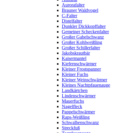
Aurorafalter
Brauner Waldvogel
C-Falter
Distelfalter
Dunkler Dickkopffalter
Gemeiner Scheckenfalter
Großer Gabelschwanz
Großer Kohlweißling
Großer Schillerfalter
Jakobskrautbär
Kaisermantel
Kiefernschwärmer
Kleiner Frostspanner
Kleiner Fuchs
Kleiner Weinschwärmer
Kleines Nachtpfauenauge
Landkärtchen
Lindenschwärmer
Mauerfuchs
Nagelfleck
Pappelschwärmer
Raps-Weißling
Schwalbenschwanz
Streckfuß